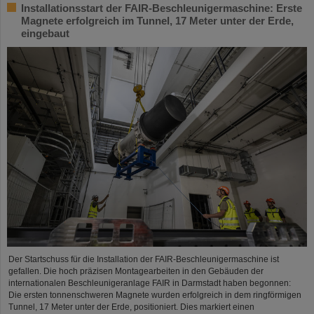
Installationsstart der FAIR-Beschleunigermaschine: Erste
Magnete erfolgreich im Tunnel, 17 Meter unter der Erde,
eingebaut
Der Startschuss für die Installation der FAIR-Beschleunigermaschine ist
gefallen. Die hoch präzisen Montagearbeiten in den Gebäuden der
internationalen Beschleunigeranlage FAIR in Darmstadt haben begonnen:
Die ersten tonnenschweren Magnete wurden erfolgreich in dem ringförmigen
Tunnel, 17 Meter unter der Erde, positioniert. Dies markiert einen