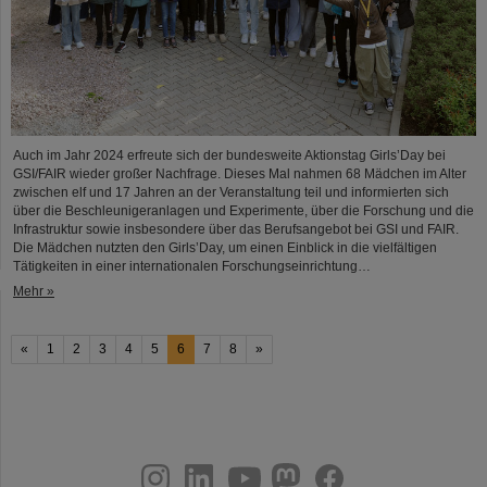
Auch im Jahr 2024 erfreute sich der bundesweite Aktionstag Girls’Day bei
GSI/FAIR wieder großer Nachfrage. Dieses Mal nahmen 68 Mädchen im Alter
zwischen elf und 17 Jahren an der Veranstaltung teil und informierten sich
über die Beschleunigeranlagen und Experimente, über die Forschung und die
Infrastruktur sowie insbesondere über das Berufsangebot bei GSI und FAIR.
Die Mädchen nutzten den Girls’Day, um einen Einblick in die vielfältigen
Tätigkeiten in einer internationalen Forschungseinrichtung…
Mehr »
«
1
2
3
4
5
6
7
8
»
instagram
linkedin
youtube
helmholtz.social
facebook