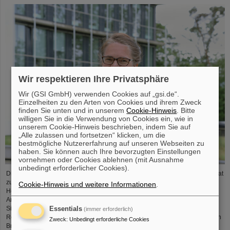
Wir respektieren Ihre Privatsphäre
Wir (GSI GmbH) verwenden Cookies auf „gsi.de“.
Einzelheiten zu den Arten von Cookies und ihrem Zweck
finden Sie unten und in unserem
Cookie-Hinweis
. Bitte
willigen Sie in die Verwendung von Cookies ein, wie in
unserem Cookie-Hinweis beschrieben, indem Sie auf
„Alle zulassen und fortsetzen“ klicken, um die
bestmögliche Nutzererfahrung auf unseren Webseiten zu
haben. Sie können auch Ihre bevorzugten Einstellungen
vornehmen oder Cookies ablehnen (mit Ausnahme
unbedingt erforderlicher Cookies).
Die Wissenschaftsmanagerin und Biochemikerin Dr. Katharina Stummeyer hat
zum 1. Juni 2024 das Amt der Administrativen Geschäftsführerin der GSI
Cookie-Hinweis und weitere Informationen
.
Helmholtzzentrum für Schwerionenforschung GmbH und der Facility for
Antiproton and Ion Research in Europe GmbH (FAIR GmbH) übernommen.
Sie war zuvor Leiterin des Projektträgers der Gesellschaft für Anlagen- und
Essentials
(immer erforderlich)
Reaktorsicherheit (GRS) gGmbH. Dr. Katharina Stummeyer folgt auf Dr. Ulrich
Zweck
:
Unbedingt erforderliche Cookies
Breuer, der als Kanzler an die Goethe-Universität Frankfurt…