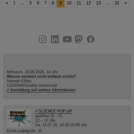
«
1
...
5
6
7
8
9
10
11
12
13
...
31
»
instagram
linkedin
youtube
helmholtz.social
facebook
Mittwoch, 19.08.2026, 14 Uhr
Warum existiert nicht einfach nichts?
Hannah Elfner,
GSI/FAIR/Goethe-Universität
Anmeldung und weitere Informationen
SCIENCE POP-UP
geöffnet Di – Fr,
12 – 17 Uhr
Sa, 11.07.26, 10:30-16:00 Uhr
Ernst-Ludwig-Str. 22