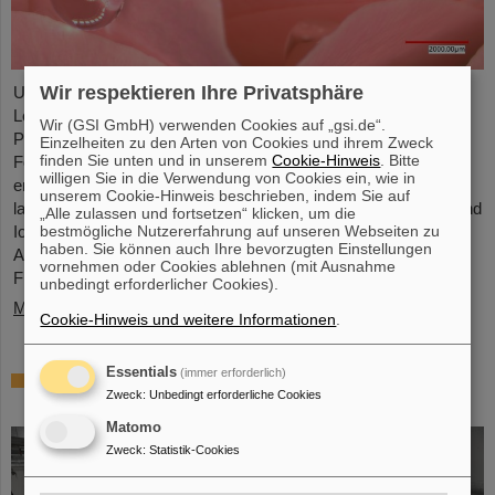
Wir respektieren Ihre Privatsphäre
Unter Führung von Professorin María Eugenia Toimil-Molares,
Leiterin der Abteilung Materialforschung von GSI/FAIR und
Wir (GSI GmbH) verwenden Cookies auf „gsi.de“.
Professorin an der Technischen Universität Darmstadt, hat ein
Einzelheiten zu den Arten von Cookies und ihrem Zweck
finden Sie unten und in unserem
Cookie-Hinweis
. Bitte
Forschungsteam neuartige Oberflächen aus Goldnanodrähten
willigen Sie in die Verwendung von Cookies ein, wie in
entwickelt, deren Benetzungsverhalten sich gezielt steuern
unserem Cookie-Hinweis beschrieben, indem Sie auf
lassen. Diese Materialien, hergestellt durch Elektrodeposition und
„Alle zulassen und fortsetzen“ klicken, um die
bestmögliche Nutzererfahrung auf unseren Webseiten zu
Ionenspur-Nanotechnologie, eröffnen neue Perspektiven für
haben. Sie können auch Ihre bevorzugten Einstellungen
Anwendungen in mikrofluidischen Geräten, im
vornehmen oder Cookies ablehnen (mit Ausnahme
Flüssigkeitstransport und in der…
unbedingt erforderlicher Cookies).
Mehr »
Cookie-Hinweis und weitere Informationen
.
Essentials
(immer erforderlich)
Von der Raumstation ins Forschungslabor:
Zweck
:
Unbedingt erforderliche Cookies
Astronauten zu Gast bei GSI und FAIR
Matomo
Zweck
:
Statistik-Cookies