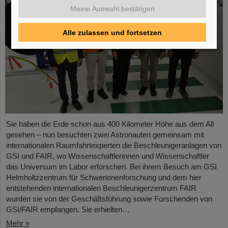
Meine Auswahl bestätigen
Alle zulassen und fortsetzen
Sie haben die Erde schon aus 400 Kilometer Höhe aus dem All
gesehen – nun besuchten zwei Astronauten gemeinsam mit
internationalen Raumfahrtexperten die Beschleunigeranlagen von
GSI und FAIR, wo Wissenschaftlerinnen und Wissenschaftler
das Universum im Labor erforschen. Bei ihrem Besuch am GSI
Helmholtzzentrum für Schwerionenforschung und dem hier
entstehenden internationalen Beschleunigerzentrum FAIR
wurden sie von der Geschäftsführung sowie Forschenden von
GSI/FAIR empfangen. Sie erhielten…
Mehr »