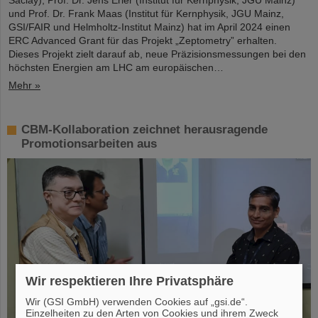
und Prof. Dr. Frank Maas (Institut für Kernphysik, JGU Mainz,
GSI/FAIR und Helmholtz-Institut Mainz) hat im April 2024 einen
ERC Advanced Grant für das Projekt „Zeptometry” erhalten.
Dieses Projekt zielt darauf ab, neue Präzisionsmessungen bei den
höchsten Energien am LHC am europäischen…
Mehr »
CBM-Kollaboration zeichnet herausragende
Promotionsarbeiten aus
Wir respektieren Ihre Privatsphäre
Wir (GSI GmbH) verwenden Cookies auf „gsi.de“.
Einzelheiten zu den Arten von Cookies und ihrem Zweck