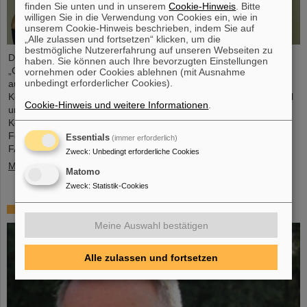
finden Sie unten und in unserem
Cookie-Hinweis
. Bitte
willigen Sie in die Verwendung von Cookies ein, wie in
unserem Cookie-Hinweis beschrieben, indem Sie auf
„Alle zulassen und fortsetzen“ klicken, um die
bestmögliche Nutzererfahrung auf unseren Webseiten zu
Die CBM-Kollaboration hat zwei Nachwuchsforschende mit dem
haben. Sie können auch Ihre bevorzugten Einstellungen
„CBM Best Thesis Award“ für herausragende Promotionsarbeiten
vornehmen oder Cookies ablehnen (mit Ausnahme
unbedingt erforderlicher Cookies).
ausgezeichnet. Die Preise wurden während des CBM-
Kollaborationsmeetings verliehen und gingen an Dr. Vikas Singhal
Cookie-Hinweis und weitere Informationen
.
und Dr. Marcel Bajdel. Das CBM-Experiment für komprimierte
Kernmaterie (Compressed Baryonic Matter) ist eine der zentralen
Forschungssäulen des internationalen Beschleunigerzentrums
Essentials
(immer erforderlich)
FAIR, das derzeit bei GSI entsteht.
Zweck
:
Unbedingt erforderliche Cookies
Mehr »
Matomo
Zweck
:
Statistik-Cookies
In memoriam Eckart Grosse
Meine Auswahl bestätigen
Alle zulassen und fortsetzen