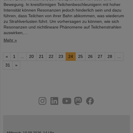
Bewegung. In kreisförmigen Teilchenbeschleunigern mit hoher
Intensität können Resonanzen jedoch hinderlich sein und dazu
führen, dass Teilchen von ihrer Bahn abkommen, was wiederum
zu Strahlverlusten führt. Um vorhersagen zu können, wie sich
Resonanzen und nichtlineare Phänomene auf Teilchenstrahlen
auswirken,…
Mehr »
«
1
...
20
21
22
23
24
25
26
27
28
...
31
»
instagram
linkedin
youtube
helmholtz.social
facebook
Mittwoch, 19.08.2026, 14 Uhr