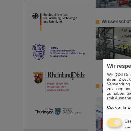
Wissenschaft
Wir respe
Wir (GSI Gmb
ihrem Zweck
Verwendung v
Erfolgreiche
zulassen und
Kerns Sauers
zu haben. Si
(mit Ausnahm
Cookie-Hinwe
Ess
Zwe