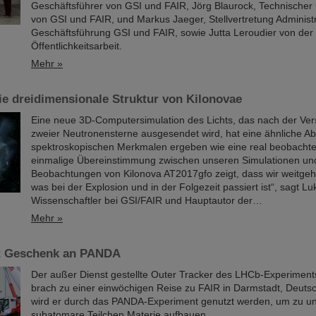
Geschäftsführer von GSI und FAIR, Jörg Blaurock, Technischer
von GSI und FAIR, und Markus Jaeger, Stellvertretung Administr
Geschäftsführung GSI und FAIR, sowie Jutta Leroudier von der
Öffentlichkeitsarbeit.
Mehr »
die dreidimensionale Struktur von Kilonovae
Eine neue 3D-Computersimulation des Lichts, das nach der Ve
zweier Neutronensterne ausgesendet wird, hat eine ähnliche Ab
spektroskopischen Merkmalen ergeben wie eine real beobachtet
einmalige Übereinstimmung zwischen unseren Simulationen un
Beobachtungen von Kilonova AT2017gfo zeigt, dass wir weitge
was bei der Explosion und in der Folgezeit passiert ist“, sagt Lu
Wissenschaftler bei GSI/FAIR und Hauptautor der…
Mehr »
t Geschenk an PANDA
Der außer Dienst gestellte Outer Tracker des LHCb-Experime
brach zu einer einwöchigen Reise zu FAIR in Darmstadt, Deutsc
wird er durch das PANDA-Experiment genutzt werden, um zu un
subatomare Teilchen Materie aufbauen.