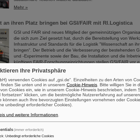
Mehr »
 an ihren Platz bringen bei GSI/FAIR mit RI.Logistica
GSI und FAIR sind neues Mitglied der gemeinnützigen Organisat
die sich zum Ziel gesetzt hat, durch die Bereitstellung von Wer
Infrastruktur und Standards für die Logistik "Wissenschaft an ih
bringen“. Der Betrieb und die Verbesserung der bestehenden G
und -Experimente sowie der Bau, die Installation und die Inbet
künftigen FAIR-Forschungseinrichtungen stellen GSI/FAIR vor e
Herausforderungen. Einige…
ktieren Ihre Privatsphäre
Mehr »
H) verwenden Cookies auf „gsi.de“. Einzelheiten zu den Arten von Co
 finden Sie unten und in unserem
Cookie-Hinweis
. Bitte willigen Sie in 
on Cookies ein, wie in unserem Cookie-Hinweis beschrieben, indem Si
s Experiment mit FAIR-Detektor in Japan – Erstmalige 
 fortsetzen“ klicken, um die bestmögliche Nutzererfahrung auf unsere
toff-28
e können auch Ihre bevorzugten Einstellungen vornehmen oder Cooki
e unbedingt erforderlicher Cookies).
Wissenschaftler*innen des GSI Helmholtzzentrums für Schweri
und der Technischen Universität Darmstadt ist es gemeinsam m
is und weitere Informationen
.
internationalen Team gelungen, zum ersten Mal den lange gesu
28-Atomkern zu erzeugen und nachzuweisen. Durchgeführt wu
entials
(immer erforderlich)
Experiment am japanischen Forschungszentrum RIKEN. Entsch
ck
:
Unbedingt erforderliche Cookies
der erstmalige Einsatz des meterhohen und tonnenschweren