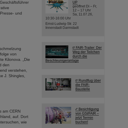
 Geschäftsführer
UP
geöffnet Di – Fr,
ative
12 – 17 Uhr
 Presse- und
Sa, 11.07.26,
10:30-16:00 Uhr
Ernst-Ludwig-Str. 22
Innenstadt Darmstadt
FAIR-Trailer: Der
rschmelzung
Weg der Teilchen
folge von
durch die
e Kilonova. „Die
Beschleunigeranlage
d den
hend verstehen,
ke J. Shingles,
Rundflug über
die FAIR-
Baustelle
Besichtigung
nts am CERN
von GSI/FAIR –
hland, auf. Dort
jetzt Termin
tersuchen, wie
buchen!