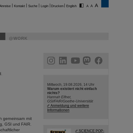
Anreise
Kontakt
Suche
Login
Drucken
English
@WORK
ram
linkedin
youtube
helmholtz.social
facebook
d.
Mittwoch, 19.08.2026, 14 Uhr
Warum existiert nicht einfach
nichts?
Hannah Elfner,
GSI/FAIR/Goethe-Universität
Anmeldung und weitere
Informationen
ch gemeinsam mit
g, GSI und FAIR.
chaftlicher
SCIENCE POP-