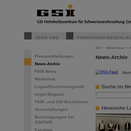
ÜBER UNS
FORSCHUNG/BESCHLE
GSI
>
Medien/News
>
Pressemitteilungen
News-Archiv
News-Archiv
FAIR-News
©
Abon
Mediathek
Suche im Ne
Logos/Erscheinungsbild
target-Magazin
FAIR- und GSI-Broschüren
Hessische L
Veranstaltungen
Besichtigungen bei
GSI/FAIR
Fanshop