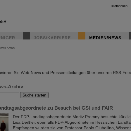
Telefonbuch
UNIGER
JOBS/KARRIERE
MEDIEN/NEWS
News-Archiv
instag
nieren Sie Web-News und Pressemitteilungen über unseren RSS-Fee
ws-Archiv
andtagsabgeordnete zu Besuch bei GSI und FAIR
Der FDP-Landtagsabgeordnete Moritz Promny besuchte kürzli
Lisa Deißler, ebenfalls FDP-Abgeordnete im Hessischen Landta
Empfangen wurden sie von Professor Paolo Giubellino, Wissens