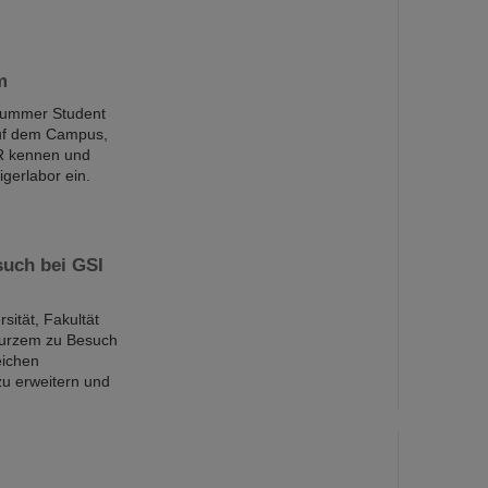
m
Summer Student
auf dem Campus,
R kennen und
gerlabor ein.
such bei GSI
sität, Fakultät
 Kurzem zu Besuch
eichen
zu erweitern und