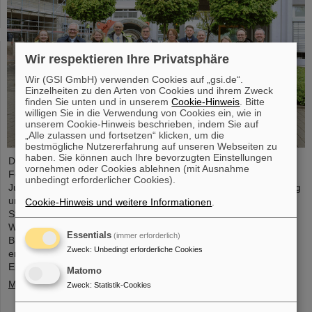
Wir respektieren Ihre Privatsphäre
Wir (GSI GmbH) verwenden Cookies auf „gsi.de“.
Einzelheiten zu den Arten von Cookies und ihrem Zweck
finden Sie unten und in unserem
Cookie-Hinweis
. Bitte
willigen Sie in die Verwendung von Cookies ein, wie in
unserem Cookie-Hinweis beschrieben, indem Sie auf
„Alle zulassen und fortsetzen“ klicken, um die
bestmögliche Nutzererfahrung auf unseren Webseiten zu
haben. Sie können auch Ihre bevorzugten Einstellungen
Der Fortschritt des FAIR-Projekts und die aktuellen
vornehmen oder Cookies ablehnen (mit Ausnahme
Forschungsaktivitäten standen im Mittelpunkt eines Besuchs von
unbedingt erforderlicher Cookies).
Judith Pirscher, Staatssekretärin im Bundesministerium für Bildung
und Forschung (BMBF), auf dem GSI/FAIR-Campus. Die
Cookie-Hinweis und weitere Informationen
.
Staatssekretärin wurde von Professor Paolo Giubellino,
Wissenschaftlicher Geschäftsführer von GSI und FAIR, und Jörg
Essentials
(immer erforderlich)
Blaurock, Technischer Geschäftsführer von GSI und FAIR,
Zweck
:
Unbedingt erforderliche Cookies
empfangen. Bei ihrem Besuch erhielt sie einen umfassenden
Einblick über die wissenschaftlichen…
Matomo
Mehr »
Zweck
:
Statistik-Cookies