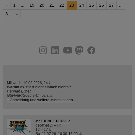
«
1
...
19
20
21
22
23
24
25
26
27
...
31
»
instagram
linkedin
youtube
helmholtz.social
facebook
Mittwoch, 19.08.2026, 14 Uhr
Warum existiert nicht einfach nichts?
Hannah Elfner,
GSI/FAIR/Goethe-Universität
Anmeldung und weitere Informationen
SCIENCE POP-UP
geöffnet Di – Fr,
12 – 17 Uhr
Sa, 11.07.26, 10:30-16:00 Uhr