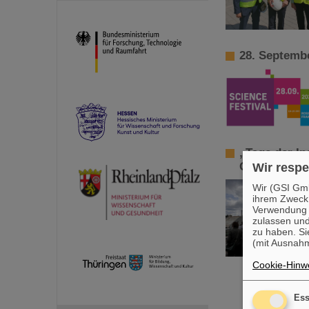
28. Septembe
„Tage der In
GSI/FAIR
Wir respe
Wir (GSI Gmb
ihrem Zweck
Verwendung v
zulassen und
zu haben. Si
(mit Ausnahm
Cookie-Hinwe
Ess