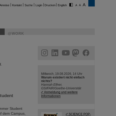
Anreise
Kontakt
Suche
Login
Drucken
English
@WORK
ram
linkedin
youtube
helmholtz.social
facebook
d.
Mittwoch, 19.08.2026, 14 Uhr
Warum existiert nicht einfach
nichts?
Hannah Elfner,
GSI/FAIR/Goethe-Universität
Anmeldung und weitere
tudent
Informationen
ummer Student
auf dem Campus,
SCIENCE POP-