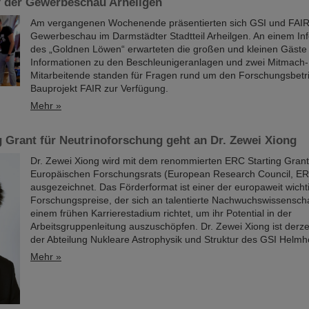
f der Gewerbeschau Arheilgen
Am vergangenen Wochenende präsentierten sich GSI und FAIR
Gewerbeschau im Darmstädter Stadtteil Arheilgen. An einem In
des „Goldnen Löwen“ erwarteten die großen und kleinen Gäste
Informationen zu den Beschleunigeranlagen und zwei Mitmach
Mitarbeitende standen für Fragen rund um den Forschungsbetr
Bauprojekt FAIR zur Verfügung.
Mehr »
 Grant für Neutrinoforschung geht an Dr. Zewei Xiong
Dr. Zewei Xiong wird mit dem renommierten ERC Starting Gran
Europäischen Forschungsrats (European Research Council, E
ausgezeichnet. Das Förderformat ist einer der europaweit wicht
Forschungspreise, der sich an talentierte Nachwuchswissenschaf
einem frühen Karrierestadium richtet, um ihr Potential in der
Arbeitsgruppenleitung auszuschöpfen. Dr. Zewei Xiong ist derzei
der Abteilung Nukleare Astrophysik und Struktur des GSI Helmho
Mehr »