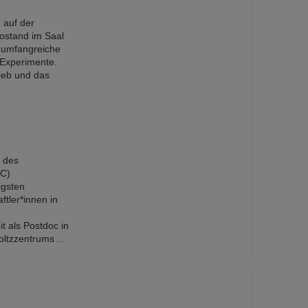
 auf der
fostand im Saal
 umfangreiche
-Experimente.
ieb und das
t des
RC)
igsten
tler*innen in
t als Postdoc in
ltzzentrums ...