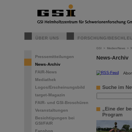
ÜBER UNS
FORSCHUNG/BESCHLE
GSI
>
Medien/News
>
Pressemitteilungen
News-Archiv
News-Archiv
FAIR-News
©
Abon
Mediathek
Suche im Ne
Logos/Erscheinungsbild
target-Magazin
FAIR- und GSI-Broschüren
„Eine der b
Veranstaltungen
Program
Besichtigungen bei
GSI/FAIR
Fanshop