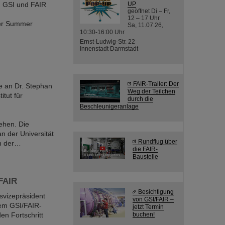
n GSI und FAIR
UP
geöffnet Di – Fr,
12 – 17 Uhr
der Summer
Sa, 11.07.26,
10:30-16:00 Uhr
Ernst-Ludwig-Str. 22
Innenstadt Darmstadt
FAIR-Trailer: Der
e an Dr. Stephan
Weg der Teilchen
itut für
durch die
Beschleunigeranlage
iehen. Die
 der Universität
Rundflug über
on der…
die FAIR-
Baustelle
FAIR
Besichtigung
svizepräsident
von GSI/FAIR –
dem GSI/FAIR-
jetzt Termin
en Fortschritt
buchen!