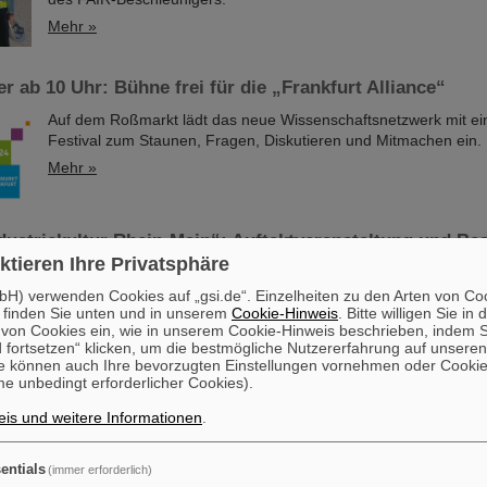
Mehr »
r ab 10 Uhr: Bühne frei für die „Frankfurt Alliance“
Auf dem Roßmarkt lädt das neue Wissenschaftsnetzwerk mit e
Festival zum Staunen, Fragen, Diskutieren und Mitmachen ein.
Mehr »
dustriekultur Rhein-Main“: Auftaktveranstaltung und Bes
ktieren Ihre Privatsphäre
Die Auftaktveranstaltung zu den „Tagen der Industriekultur Rhe
H) verwenden Cookies auf „gsi.de“. Einzelheiten zu den Arten von Co
 finden Sie unten und in unserem
Cookie-Hinweis
. Bitte willigen Sie in 
diesem Jahr beim GSI/FAIR in Darmstadt abgehalten. Außerde
on Cookies ein, wie in unserem Cookie-Hinweis beschrieben, indem Si
Interessierte Gelegenheit, bei einer öffentlichen Besichtigung 
 fortsetzen“ klicken, um die bestmögliche Nutzererfahrung auf unsere
Veranstaltungstage das GSI Helmholtzzentrum für Schwerione
e können auch Ihre bevorzugten Einstellungen vornehmen oder Cooki
das künftige internationale Beschleunigerzentrum FAIR, das der
e unbedingt erforderlicher Cookies).
entsteht, aus nächster Nähe kennenzulernen. Ausgerichtet wer
is und weitere Informationen
.
Industriekultur“ jährlich von der KulturRegion…
Mehr »
entials
(immer erforderlich)