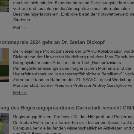
machten sich mit den Experimenten und Forschungsfeldern vo
vertraut und tauchten in die Atmosphäre eines internationalen
Beschleunigerlabors ein. Einblicke bietet der Fotowettbewerb 
Students.
Mehr »
tionspreis 2024 geht an Dr. Stefan Dickopf
Der diesjährige Promotionspreis der SPARC-Kollaboration wurd
Dickopf von der Universität Heidelberg und dem Max-Planck-Inst
Kernphysik für seine Arbeit mit dem Titel „Hochpräzisions-
Penningfallenmessungen des magnetischen Moments und der
Hyperfeinaufspaltung in wasserstoffähnlichem Beryllium-9“ verl
Zeremonie fand im Rahmen des 21. SPARC Topical Workshop an
Münster statt, wo der Preis von Professor Andrey Surzhykov v
Mehr »
tung des Regierungspräsidiums Darmstadt besucht GSI/
Regierungspräsident Professor Dr. Jan Hilligardt und Regierung
Dr. Stefan Fuhrmann, informierten sich bei einem Besuch auf 
Campus über die laufenden wissenschaftlichen Aktivitäten und d
des FAIR-Beschleunigers.