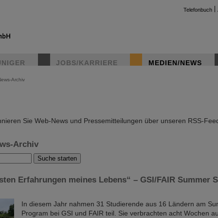
Telefonbuch
UNIGER
JOBS/KARRIERE
MEDIEN/NEWS
News-Archiv
instag
nieren Sie Web-News und Pressemitteilungen über unseren RSS-Fee
ws-Archiv
esten Erfahrungen meines Lebens“ – GSI/FAIR Summer S
In diesem Jahr nahmen 31 Studierende aus 16 Ländern am S
Program bei GSI und FAIR teil. Sie verbrachten acht Wochen 