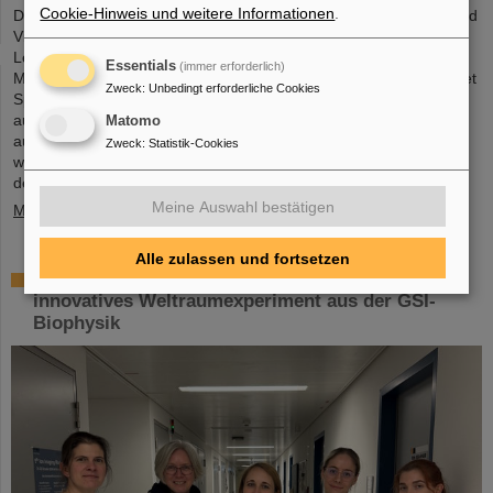
Cookie-Hinweis und weitere Informationen
.
Der neue Open-Access-Band „Hans Joachim Specht: Scientist and
Visionary“, der kürzlich bei Springer erschienen ist, würdigt das
Leben und die Arbeit von Professor Hans Joachim Specht, der im
Essentials
(immer erforderlich)
Mai 2024 im Alter von 87 Jahren verstorben ist. Das Buch zeichnet
Zweck
:
Unbedingt erforderliche Cookies
Spechts wissenschaftlichen Werdegang und seine
außerordentlichen Führungsqualitäten nach und bietet so ein
Matomo
aufschlussreiches Porträt eines Physikers, der sowohl die
Zweck
:
Statistik-Cookies
wissenschaftliche Agenda als auch die institutionelle Landschaft
der modernen…
Meine Auswahl bestätigen
Mehr »
Alle zulassen und fortsetzen
Raumfahrtforschung: DLR gibt grünes Licht für
innovatives Weltraumexperiment aus der GSI-
Biophysik