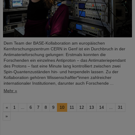
Dem Team der BASE-Kollaboration am europäischen
Kernforschungszentrum CERN in Genf ist ein Durchbruch in der
Antimaterieforschung gelungen: Erstmals konnten die
Forschenden ein einzelnes Antiproton – das Antimateriependant
des Protons – fast eine Minute lang kontrolliert zwischen zwei
Spin-Quantenzuständen hin- und herpendeln lassen. Zu der
Kollaboration gehören Wissenschaftler*innen zahlreicher
internationaler Institutionen, darunter auch Forschende ...
Mehr »
«
1
...
6
7
8
9
10
11
12
13
14
...
31
»