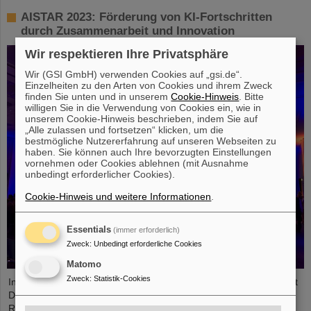
AISTAR 2023: Förderung von KI-Fortschritten
durch Zusammenarbeit und Innovation
Wir respektieren Ihre Privatsphäre
Wir (GSI GmbH) verwenden Cookies auf „gsi.de“.
Einzelheiten zu den Arten von Cookies und ihrem Zweck
finden Sie unten und in unserem
Cookie-Hinweis
. Bitte
willigen Sie in die Verwendung von Cookies ein, wie in
unserem Cookie-Hinweis beschrieben, indem Sie auf
„Alle zulassen und fortsetzen“ klicken, um die
bestmögliche Nutzererfahrung auf unseren Webseiten zu
haben. Sie können auch Ihre bevorzugten Einstellungen
vornehmen oder Cookies ablehnen (mit Ausnahme
unbedingt erforderlicher Cookies).
Cookie-Hinweis und weitere Informationen
.
Essentials
(immer erforderlich)
Zweck
:
Unbedingt erforderliche Cookies
Matomo
Zweck
:
Statistik-Cookies
In Zusammenarbeit mit GSI/FAIR und der Technischen Universität
Darmstadt veranstaltete das Europäische
Raumfahrtkontrollzentrum (ESOC) kürzlich zum zweiten Mal das