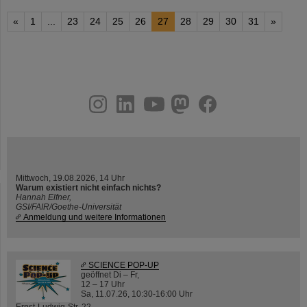
«
1
...
23
24
25
26
27
28
29
30
31
»
instagram
linkedin
youtube
helmholtz.social
facebook
Mittwoch, 19.08.2026, 14 Uhr
Warum existiert nicht einfach nichts?
Hannah Elfner,
GSI/FAIR/Goethe-Universität
Anmeldung und weitere Informationen
SCIENCE POP-UP
geöffnet Di – Fr,
12 – 17 Uhr
Sa, 11.07.26, 10:30-16:00 Uhr
Ernst-Ludwig-Str. 22