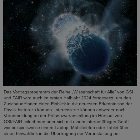
Das Vortragsprogramm der Reihe „Wissenschaft für Alle“ von GSI
und FAIR wird auch im ersten Halbjahr 2024 fortgesetzt, um den
Zuschauer*innen einen Einblick in die neuesten Erkenntnisse der
Physik bieten zu können. Interessierte können entweder nach
Voranmeldung an der Präsenzveranstaltung im Hörsaal von
GSI/FAIR teilnehmen oder sich mit einem internetfähigen Gerät
wie beispielsweise einem Laptop, Mobiltelefon oder Tablet über
einen Einwahllink in die Übertragung der Veranstaltung per…