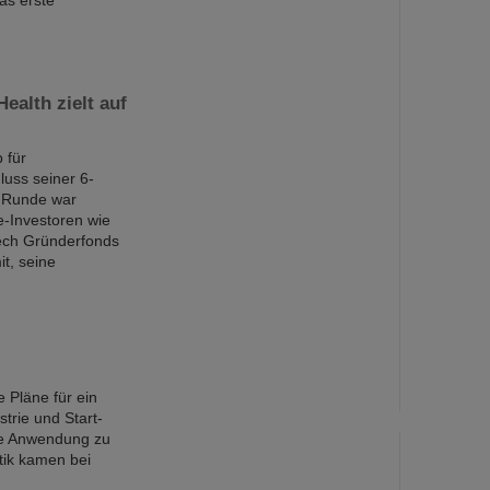
as erste
ealth zielt auf
 für
luss seiner 6-
e Runde war
e-Investoren wie
Tech Gründerfonds
t, seine
e Pläne für ein
strie und Start-
die Anwendung zu
tik kamen bei