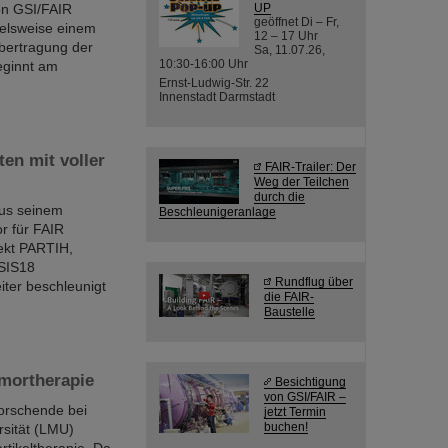
on GSI/FAIR
UP
geöffnet Di – Fr,
ielsweise einem
12 – 17 Uhr
Übertragung der
Sa, 11.07.26,
10:30-16:00 Uhr
eginnt am
Ernst-Ludwig-Str. 22
Innenstadt Darmstadt
en mit voller
FAIR-Trailer: Der
Weg der Teilchen
durch die
aus seinem
Beschleunigeranlage
or für FAIR
jekt PARTIH,
 SIS18
Rundflug über
iter beschleunigt
die FAIR-
Baustelle
mortherapie
Besichtigung
von GSI/FAIR –
Forschende bei
jetzt Termin
buchen!
sität (LMU)