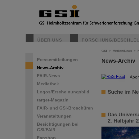
ÜBER UNS
FORSCHUNG/BESCHLE
GSI
>
Medien/News
>
Pressemitteilungen
News-Archiv
News-Archiv
FAIR-News
©
Abon
Mediathek
Suche im Ne
Logos/Erscheinungsbild
target-Magazin
FAIR- und GSI-Broschüren
Das Universu
Veranstaltungen
2. Halbjahr 
Besichtigungen bei
GSI/FAIR
Fanshop