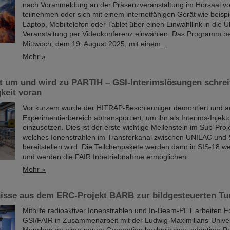
nach Voranmeldung an der Präsenzveranstaltung im Hörsaal v
teilnehmen oder sich mit einem internetfähigen Gerät wie beisp
Laptop, Mobiltelefon oder Tablet über einen Einwahllink in die 
Veranstaltung per Videokonferenz einwählen. Das Programm b
Mittwoch, dem 19. August 2025, mit einem…
Mehr »
 um und wird zu PARTIH – GSI-Interimslösungen schreit
keit voran
Vor kurzem wurde der HITRAP-Beschleuniger demontiert und 
Experimentierbereich abtransportiert, um ihn als Interims-Injekt
einzusetzen. Dies ist der erste wichtige Meilenstein im Sub-Pro
welches Ionenstrahlen im Transferkanal zwischen UNILAC und
bereitstellen wird. Die Teilchenpakete werden dann in SIS-18 we
und werden die FAIR Inbetriebnahme ermöglichen.
Mehr »
isse aus dem ERC-Projekt BARB zur bildgesteuerten Tu
Mithilfe radioaktiver Ionenstrahlen und In-Beam-PET arbeiten 
GSI/FAIR in Zusammenarbeit mit der Ludwig-Maximilians-Univer