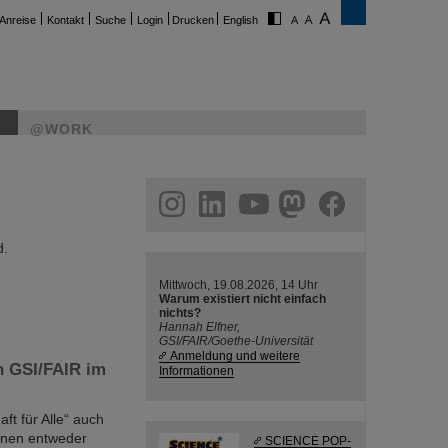
Anreise
Kontakt
Suche
Login
Drucken
English
@WORK
ram
linkedin
youtube
helmholtz.social
facebook
d.
Mittwoch, 19.08.2026, 14 Uhr
Warum existiert nicht einfach
nichts?
Hannah Elfner,
GSI/FAIR/Goethe-Universität
Anmeldung und weitere
n GSI/FAIR im
Informationen
ft für Alle“ auch
önnen entweder
SCIENCE POP-