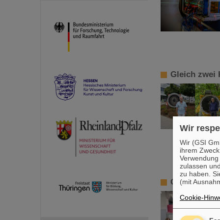
Gleich zwei 
Wir respe
Wir (GSI Gmb
ihrem Zweck
Verwendung v
zulassen und
zu haben. Si
GSI/FAIR fö
(mit Ausnahm
Cookie-Hinwe