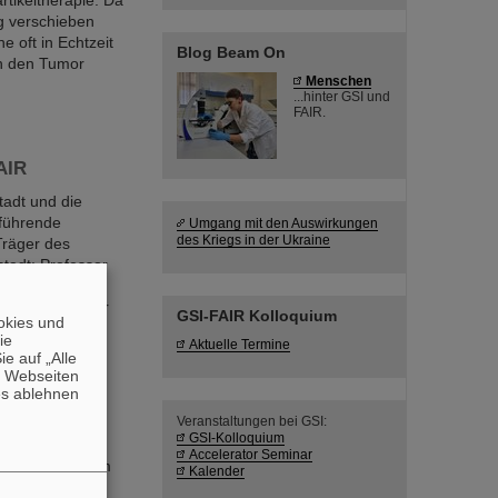
tikeltherapie. Da
g verschieben
 oft in Echtzeit
Blog Beam On
an den Tumor
Menschen
...hinter GSI und
FAIR.
AIR
adt und die
 führende
Umgang mit den Auswirkungen
des Kriegs in der Ukraine
Träger des
adt: Professor
 Ort, Dr. Peter
weiten Halbjahr
GSI-FAIR Kolloquium
okies und
die
Aktuelle Termine
e auf „Alle
n Webseiten
es ablehnen
y
Veranstaltungen bei GSI:
GSI-Kolloquium
Kurzem 200
Accelerator Seminar
chaften auf dem
Kalender
hrt e. V.