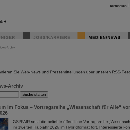
Telefonbuch
UNIGER
JOBS/KARRIERE
MEDIEN/NEWS
News-Archiv
instag
nieren Sie Web-News und Pressemitteilungen über unseren RSS-Fee
ws-Archiv
m im Fokus – Vortragsreihe „Wissenschaft für Alle“ vo
2026
GSI/FAIR setzt die beliebte öffentliche Vortragsreihe „Wissenscha
im zweiten Halbjahr 2026 im Hybridformat fort. Interessierte k