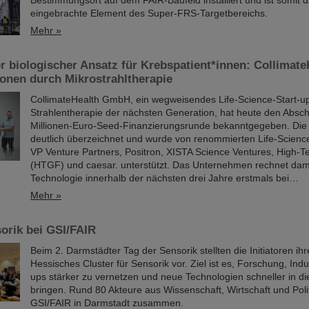
Bestimmungsort auf dem FAIR-Baufeld installiert und ist somit d
eingebrachte Element des Super-FRS-Targetbereichs.
Mehr »
r biologischer Ansatz für Krebspatient*innen: CollimateH
onen durch Mikrostrahltherapie
CollimateHealth GmbH, ein wegweisendes Life-Science-Start-up
Strahlentherapie der nächsten Generation, hat heute den Absch
Millionen-Euro-Seed-Finanzierungsrunde bekanntgegeben. Di
deutlich überzeichnet und wurde von renommierten Life-Scienc
VP Venture Partners, Positron, XISTA Science Ventures, High-
(HTGF) und caesar. unterstützt. Das Unternehmen rechnet dami
Technologie innerhalb der nächsten drei Jahre erstmals bei…
Mehr »
orik bei GSI/FAIR
Beim 2. Darmstädter Tag der Sensorik stellten die Initiatoren ihr
Hessisches Cluster für Sensorik vor. Ziel ist es, Forschung, Indu
ups stärker zu vernetzen und neue Technologien schneller in 
bringen. Rund 80 Akteure aus Wissenschaft, Wirtschaft und Poli
GSI/FAIR in Darmstadt zusammen.