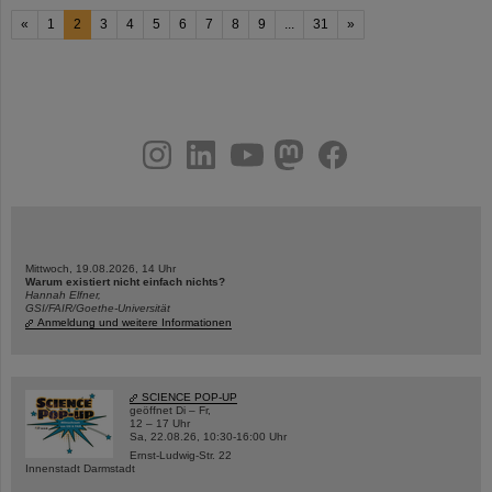
«
1
2
3
4
5
6
7
8
9
...
31
»
instagram
linkedin
youtube
helmholtz.social
facebook
Mittwoch, 19.08.2026, 14 Uhr
Warum existiert nicht einfach nichts?
Hannah Elfner,
GSI/FAIR/Goethe-Universität
Anmeldung und weitere Informationen
SCIENCE POP-UP
geöffnet Di – Fr,
12 – 17 Uhr
Sa, 22.08.26, 10:30-16:00 Uhr
Ernst-Ludwig-Str. 22
Innenstadt Darmstadt