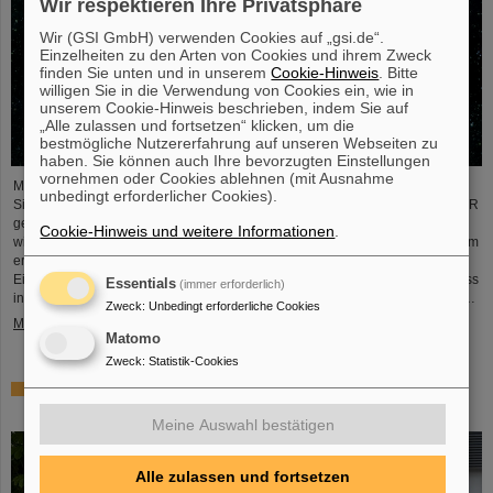
Wir respektieren Ihre Privatsphäre
Wir (GSI GmbH) verwenden Cookies auf „gsi.de“.
Einzelheiten zu den Arten von Cookies und ihrem Zweck
finden Sie unten und in unserem
Cookie-Hinweis
. Bitte
willigen Sie in die Verwendung von Cookies ein, wie in
unserem Cookie-Hinweis beschrieben, indem Sie auf
„Alle zulassen und fortsetzen“ klicken, um die
bestmögliche Nutzererfahrung auf unseren Webseiten zu
haben. Sie können auch Ihre bevorzugten Einstellungen
vornehmen oder Cookies ablehnen (mit Ausnahme
Mit einem neuartigen, auf maschinellem Lernen basierenden
unbedingt erforderlicher Cookies).
Simulationsmodell ist es einem internationalen Forschungsteam von GSI/FAIR
gelungen, sich dem Verständnis der Elemententstehung in stellaren Events
Cookie-Hinweis und weitere Informationen
.
wie beispielsweise Neutronensternverschmelzungen weiter anzunähern. Zum
ersten Mal kam Deep Learning mithilfe eines neuronalen Netzwerks zum
Einsatz, um die Energiefreisetzung während der Nukleosynthese im r-Prozess
Essentials
(immer erforderlich)
in hydrodynamischen Simulationen zu modellieren. Die Ergebnisse sind im…
Zweck
:
Unbedingt erforderliche Cookies
Mehr »
Matomo
Zweck
:
Statistik-Cookies
Spin-off „Class 5 Photonics“ von “Light Conversion”
übernommen
Meine Auswahl bestätigen
Alle zulassen und fortsetzen