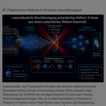
Polarisierte Helium-3-Strahlen beschleunigen
Experimental- und Theoretische Physiker der Heinrich-Heine-Universität
Düsseldorf (HHU) und des Forschungszentrums Jülich erzielten unter
Beteiligung von GSI/FAIR ein wichtiges Ergebnis für die Laser-Plasma-
Beschleunigertechnologie. Wie sie in zwei Fachartikeln in Reports on
Progress in Physics und in High Power Laser Science and Engineering