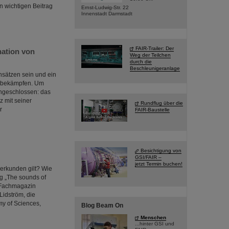
n wichtigen Beitrag
Ernst-Ludwig-Str. 22
Innenstadt Darmstadt
FAIR-Trailer: Der
ation von
Weg der Teilchen
durch die
Beschleunigeranlage
nsätzen sein und ein
u bekämpfen. Um
engeschlossen: das
 mit seiner
Rundflug über die
r
FAIR-Baustelle
Besichtigung von
GSI/FAIR –
jetzt Termin buchen!
 erkunden gilt? Wie
ng „The sounds of
s Fachmagazin
Lidström, die
y of Sciences,
Blog Beam On
Menschen
...hinter GSI und