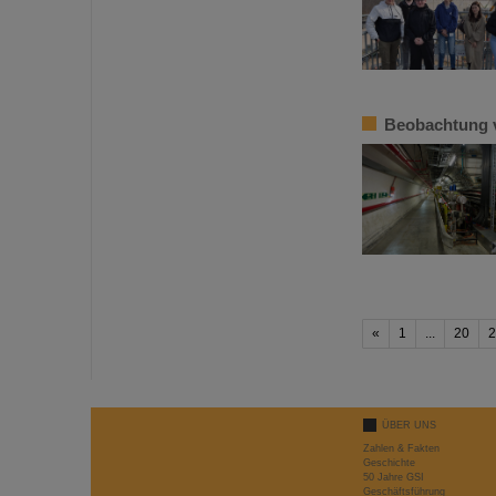
Beobachtung 
«
1
...
20
2
ÜBER UNS
Zahlen & Fakten
Geschichte
50 Jahre GSI
Geschäftsführung