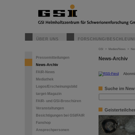
ÜBER UNS
FORSCHUNG/BESCHLEUN
GSI
>
Medien/News
>
Ne
Pressemitteilungen
News-Archiv
News-Archiv
FAIR-News
©
Abonni
Mediathek
Logos/Erscheinungsbild
Suche im New
target-Magazin
FAIR- und GSI-Broschüren
Veranstaltungen
Geisterteilche
Besichtigungen bei GSI/FAIR
Fanshop
Ansprechpersonen