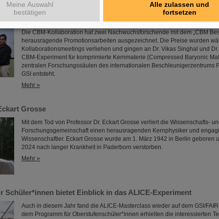
Meine Auswahl
Alle zulassen und
bestätigen
fortsetzen
tion zeichnet herausragende Promotionsarbeiten aus
Die CBM-Kollaboration hat zwei Nachwuchsforschende mit dem „CBM Best
herausragende Promotionsarbeiten ausgezeichnet. Die Preise wurden w
Kollaborationsmeetings verliehen und gingen an Dr. Vikas Singhal und Dr.
CBM-Experiment für komprimierte Kernmaterie (Compressed Baryonic Matte
zentralen Forschungssäulen des internationalen Beschleunigerzentrums FA
GSI entsteht.
Mehr »
Eckart Grosse
Mit dem Tod von Professor Dr. Eckart Grosse verliert die Wissenschafts- u
Forschungsgemeinschaft einen herausragenden Kernphysiker und engagi
Wissenschaftler. Eckart Grosse wurde am 1. März 1942 in Berlin geboren u
2024 nach langer Krankheit in Paderborn verstorben.
Mehr »
r Schüler*innen bietet Einblick in das ALICE-Experiment
Auch in diesem Jahr fand die ALICE-Masterclass wieder auf dem GSI/FAIR-
dem Programm für Oberstufenschüler*innen erhielten die interessierten 