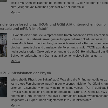
Institut Mainz hat im Rahmen der internationalen ECHo-Kollaboration eine
zum „Wiegen“ von Neutrinos geleistet. Mit der Ionenfalle…
Mehr »
r die Krebsforschung: TRON und GSI/FAIR untersuchen Kombin
herapie und mRNA-Impfstoff
Es könnte eine neue, vielversprechende Kombination von zwei Therapiea
Schlüssel, um Krebserkrankungen im fortgeschrittenen Stadium besser z
diese Möglichkeit zu erforschen, haben sich zwei starke Partner zusamm
biopharmazeutische und translationale Forschungsinstitut TRON aus Mainz
hochspezialisierten Onkologieforschung und das GSI Helmholtzzentrum fü
Schwerionenforschung in Darmstadt mit seinen weltweit einmaligen…
Mehr »
der Zukunftsvisionen der Physik
Wie sieht die Physik der Zukunft aus? Was sind die Phänomene, die es zu
kann diese Forschung gelingen? In der wissenschaftlichen Veröffentlichu
science – a symphony for many instruments and voices – Part II“ geht da
Physica Scripta diesen Fragestellungen auf den Grund. Dazu hat Dr. Suzy 
ehemalige Herausgeberin des Physik-Journals der Royal Swedish Academ
insgesamt 24 Expert*innen aufgefordert, ihre Zukunftsvision zu ...
Mehr »