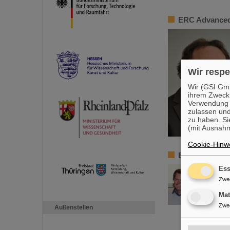
ERC Advanced
Wir respe
Wir (GSI Gmb
ihrem Zweck
Verwendung v
zulassen und
zu haben. Si
(mit Ausnahm
Cookie-Hinwe
ERC Advanced 
Ess
Zwe
Ma
Zwe
Außenstellen