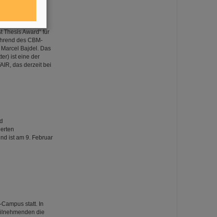
 Thesis Award“ für
ährend des CBM-
 Marcel Bajdel. Das
r) ist eine der
IR, das derzeit bei
nd
erten
nd ist am 9. Februar
Campus statt. In
Teilnehmenden die