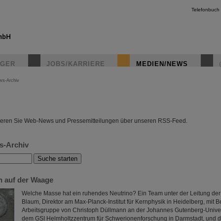
Telefonbuch
IGER
JOBS/KARRIERE
MEDIEN/NEWS
ws-Archiv
instagr
eren Sie Web-News und Pressemitteilungen über unseren RSS-Feed.
s-Archiv
n auf der Waage
Welche Masse hat ein ruhendes Neutrino? Ein Team unter der Leitung der
Blaum, Direktor am Max-Planck-Institut für Kernphysik in Heidelberg, mit B
Arbeitsgruppe von Christoph Düllmann an der Johannes Gutenberg-Univer
dem GSI Helmholtzzentrum für Schwerionenforschung in Darmstadt, und 