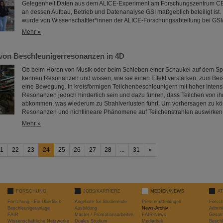
Gelegenheit Daten aus dem ALICE-Experiment am Forschungszentrum C
an dessen Aufbau, Betrieb und Datenanalyse GSI maßgeblich beteiligt ist.
wurde von Wissenschaftler*innen der ALICE-Forschungsabteilung bei GSI/
Mehr »
von Beschleunigerresonanzen in 4D
Ob beim Hören von Musik oder beim Schieben einer Schaukel auf dem Spiel
kennen Resonanzen und wissen, wie sie einen Effekt verstärken, zum Beis
eine Bewegung. In kreisförmigen Teilchenbeschleunigern mit hoher Intens
Resonanzen jedoch hinderlich sein und dazu führen, dass Teilchen von ih
abkommen, was wiederum zu Strahlverlusten führt. Um vorhersagen zu kö
Resonanzen und nichtlineare Phänomene auf Teilchenstrahlen auswirke
Mehr »
1
22
23
24
25
26
27
28
...
31
»
FORSCHUNG
JOBS/KARRIERE
MEDIEN/NEWS
A
Forschung - Ein Überblick
Angebote für Studierende
Pressemitteilungen
Forsc
Beschleunigeranlage
Ausbildung
News-Archiv
Admini
FAIR
Master / Promotionsarbeiten
FAIR-News
Gesamt
Wissenschaftliche Netzwerke
Duales Studium
Mediathek
Beschl