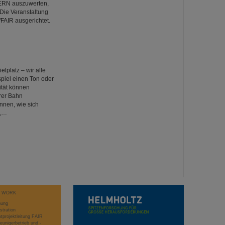
ERN auszuwerten,
 Die Veranstaltung
FAIR ausgerichtet.
platz – wir alle
piel einen Ton oder
ität können
rer Bahn
nnen, wie sich
n,…
T WORK
hung
stration
projektleitung FAIR
eunigerbetrieb und -