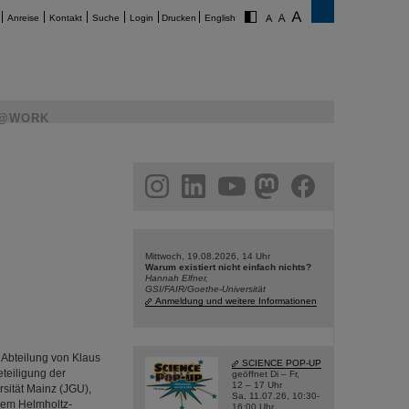
Anreise
Kontakt
Suche
Login
Drucken
English
@WORK
am
linkedin
youtube
helmholtz.social
facebook
Mittwoch, 19.08.2026, 14 Uhr
Warum existiert nicht einfach nichts?
Hannah Elfner,
GSI/FAIR/Goethe-Universität
Anmeldung und weitere Informationen
 Abteilung von Klaus
SCIENCE POP-UP
eteiligung der
geöffnet Di – Fr,
12 – 17 Uhr
sität Mainz (JGU),
Sa, 11.07.26, 10:30-
dem Helmholtz-
16:00 Uhr