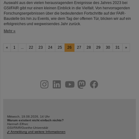
Auswahl aus den vielen herausragenden Ereignisse des Jahres 2023 bei
GSI/FAIR gibt nur einen kleinen Einblick in die Vielfalt. Von hervorragenden
Forschungsergebnissen über die bedeutenden Fortschritte auf der FAIR-
Baustelle bis hin zu Events, wie dem Tag der offenen Tür, blicken wir auf ein
erfolgreiches und wegweisendes Jahr zurück.
Mehr »
«
1
...
22
23
24
25
26
27
28
29
30
31
»
instagram
linkedin
youtube
helmholtz.social
facebook
Mittwoch, 19.08.2026, 14 Uhr
Warum existiert nicht einfach nichts?
Hannah Elfner,
GSI/FAIR/Goethe-Universität
Anmeldung und weitere Informationen