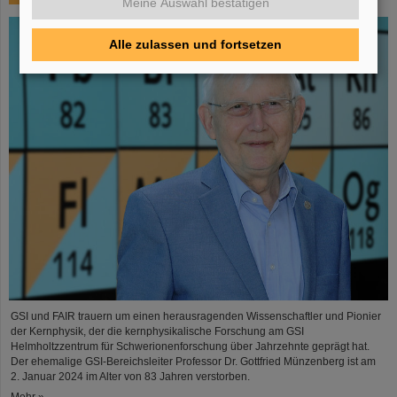
Meine Auswahl bestätigen
Alle zulassen und fortsetzen
GSI und FAIR trauern um einen herausragenden Wissenschaftler und Pionier
der Kernphysik, der die kernphysikalische Forschung am GSI
Helmholtzzentrum für Schwerionenforschung über Jahrzehnte geprägt hat.
Der ehemalige GSI-Bereichsleiter Professor Dr. Gottfried Münzenberg ist am
2. Januar 2024 im Alter von 83 Jahren verstorben.
Mehr »