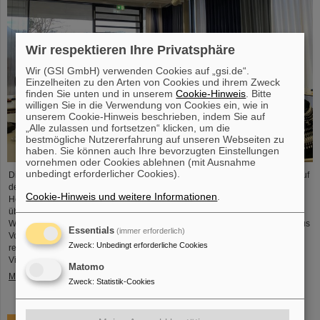
Wir respektieren Ihre Privatsphäre
Wir (GSI GmbH) verwenden Cookies auf „gsi.de“.
Einzelheiten zu den Arten von Cookies und ihrem Zweck
finden Sie unten und in unserem
Cookie-Hinweis
. Bitte
willigen Sie in die Verwendung von Cookies ein, wie in
unserem Cookie-Hinweis beschrieben, indem Sie auf
„Alle zulassen und fortsetzen“ klicken, um die
bestmögliche Nutzererfahrung auf unseren Webseiten zu
haben. Sie können auch Ihre bevorzugten Einstellungen
vornehmen oder Cookies ablehnen (mit Ausnahme
unbedingt erforderlicher Cookies).
Die HEPTrepreneurs Training School, ein dreitägiger Workshop mit Fokus auf
der Förderung unternehmerischer Fähigkeiten im Bereich der
Cookie-Hinweis und weitere Informationen
.
Hochenergiephysik fand vor Kurzem auf dem GSI/FAIR-Campus statt. Das
übergreifende Thema lautete: „Grundlagen des Unternehmertums – wie die
Wissenschaft die Gesellschaft erreichen kann“. Der Workshop, bestehend aus
Essentials
(immer erforderlich)
Vorträgen und interaktiven Workshop-Formaten, wurde von zwei
Zweck
:
Unbedingt erforderliche Cookies
renommierten Expert*innen geleitet: Ian Tracey, CEO von Anchored In, und
Viola Hay,…
Matomo
Mehr »
Zweck
:
Statistik-Cookies
Trauer um Gottfried Münzenberg