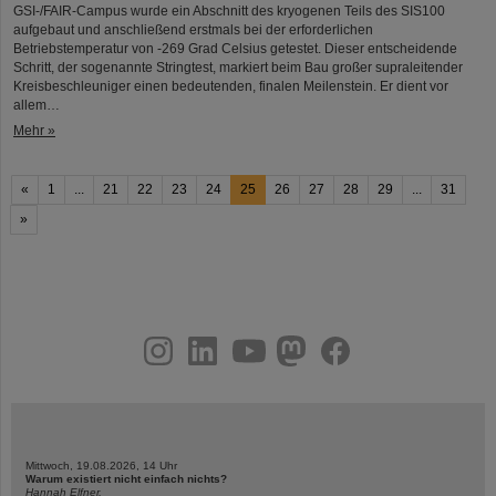
GSI-/FAIR-Campus wurde ein Abschnitt des kryogenen Teils des SIS100
aufgebaut und anschließend erstmals bei der erforderlichen
Betriebstemperatur von -269 Grad Celsius getestet. Dieser entscheidende
Schritt, der sogenannte Stringtest, markiert beim Bau großer supraleitender
Kreisbeschleuniger einen bedeutenden, finalen Meilenstein. Er dient vor
allem…
Mehr »
«
1
...
21
22
23
24
25
26
27
28
29
...
31
»
instagram
linkedin
youtube
helmholtz.social
facebook
Mittwoch, 19.08.2026, 14 Uhr
Warum existiert nicht einfach nichts?
Hannah Elfner,