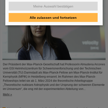
Meine Auswahl bestätigen
Alle zulassen und fortsetzen
Der Präsident der Max-Planck-Gesellschaft hat Professorin Almudena Arcones
vom GSI Helmholzzentrum für Schwerionenforschung und der Technischen
Universität (TU) Darmstadt als Max-Planck-Fellow am Max-Planck-Institut für
Kernphysik (MPIK) in Heidelberg ernannt. Im Rahmen des Max-Planck-
Fellowships leitet sie ab 1. März 2024 die theoretische Arbeitsgruppe
„Theoretische nukleare Astrophysik und der Ursprung der schweren Elemente
im Universum“, die eng mit der experimentellen Abteilung von...
Mehr »