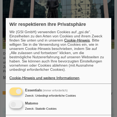
Wir respektieren Ihre Privatsphäre
Wir (GSI GmbH) verwenden Cookies auf „gsi.de“.
Einzelheiten zu den Arten von Cookies und ihrem Zweck
finden Sie unten und in unserem
Cookie-Hinweis
. Bitte
willigen Sie in die Verwendung von Cookies ein, wie in
unserem Cookie-Hinweis beschrieben, indem Sie auf
„Alle zulassen und fortsetzen“ klicken, um die
Die Geschäftsführung von GSI und FAIR sowie Expertendelegationen haben
bestmögliche Nutzererfahrung auf unseren Webseiten zu
vor kurzem bei Besuchen im FAIR-Partnerland wichtige Gespräche geführt,
haben. Sie können auch Ihre bevorzugten Einstellungen
um entscheidende Weichenstellungen für die weitere nachhaltige
vornehmen oder Cookies ablehnen (mit Ausnahme
Zusammenarbeit zwischen GSI/FAIR und Indien im Rahmen des FAIR-
unbedingt erforderlicher Cookies).
Projekts vorzunehmen.
Mehr »
Cookie-Hinweis und weitere Informationen
.
Essentials
(immer erforderlich)
GSI-Forscherin Almudena Arcones zu Max-Planck-Fellow
Zweck
:
Unbedingt erforderliche Cookies
am Max-Planck-Institut für Kernphysik in Heidelberg
ernannt
Matomo
Zweck
:
Statistik-Cookies