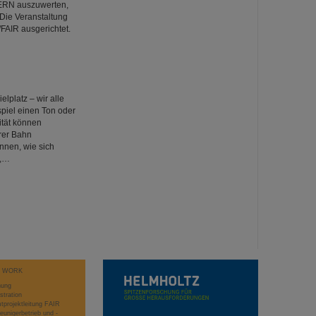
ERN auszuwerten,
 Die Veranstaltung
FAIR ausgerichtet.
platz – wir alle
piel einen Ton oder
ität können
rer Bahn
nnen, wie sich
n,…
T WORK
hung
stration
projektleitung FAIR
eunigerbetrieb und -