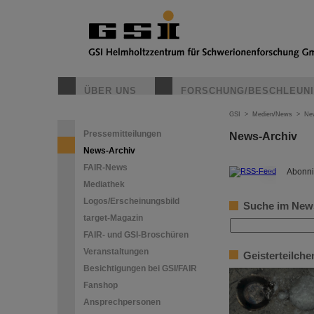
ÜBER UNS
FORSCHUNG/BESCHLEUN
GSI
>
Medien/News
>
Ne
Pressemitteilungen
News-Archiv
News-Archiv
FAIR-News
©
Abonni
Mediathek
Logos/Erscheinungsbild
Suche im New
target-Magazin
FAIR- und GSI-Broschüren
Veranstaltungen
Geisterteilche
Besichtigungen bei GSI/FAIR
Fanshop
Ansprechpersonen