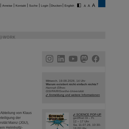
Anreise
Kontakt
Suche
Login
Drucken
English
@WORK
am
linkedin
youtube
helmholtz.social
facebook
Mittwoch, 19.08.2026, 14 Uhr
Warum existiert nicht einfach nichts?
Hannah Elfner,
GSI/FAIR/Goethe-Universität
Anmeldung und weitere Informationen
 Abteilung von Klaus
SCIENCE POP-UP
eteiligung der
geöffnet Di – Fr,
12 – 17 Uhr
sität Mainz (JGU),
Sa, 11.07.26, 10:30-
dem Helmholtz-
16:00 Uhr