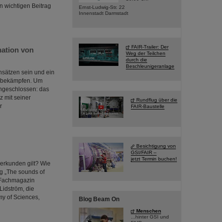
n wichtigen Beitrag
Ernst-Ludwig-Str. 22
Innenstadt Darmstadt
FAIR-Trailer: Der
ation von
Weg der Teilchen
durch die
Beschleunigeranlage
nsätzen sein und ein
u bekämpfen. Um
engeschlossen: das
 mit seiner
Rundflug über die
r
FAIR-Baustelle
Besichtigung von
GSI/FAIR –
jetzt Termin buchen!
 erkunden gilt? Wie
ng „The sounds of
s Fachmagazin
Lidström, die
y of Sciences,
Blog Beam On
Menschen
...hinter GSI und