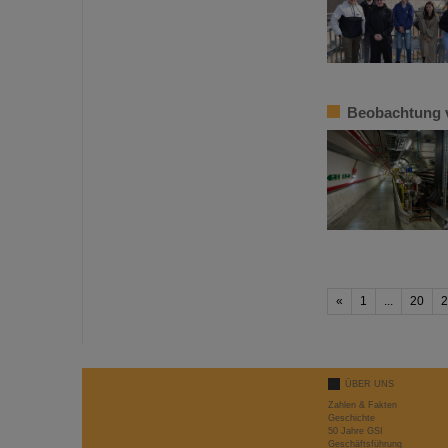
Beobachtung 
«
1
...
20
2
ÜBER UNS
Zahlen & Fakten
Geschichte
50 Jahre GSI
Geschäftsführung