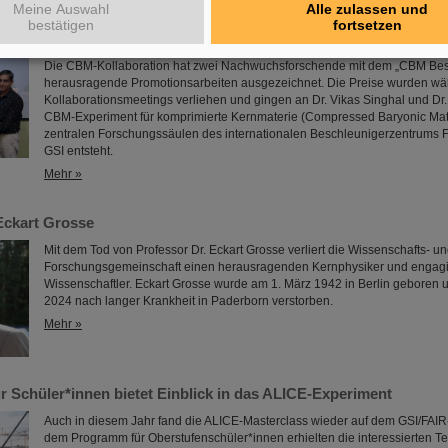
Meine Auswahl
Alle zulassen und
bestätigen
fortsetzen
tion zeichnet herausragende Promotionsarbeiten aus
Die CBM-Kollaboration hat zwei Nachwuchsforschende mit dem „CBM Best
herausragende Promotionsarbeiten ausgezeichnet. Die Preise wurden w
Kollaborationsmeetings verliehen und gingen an Dr. Vikas Singhal und Dr.
CBM-Experiment für komprimierte Kernmaterie (Compressed Baryonic Matte
zentralen Forschungssäulen des internationalen Beschleunigerzentrums FA
GSI entsteht.
Mehr »
Eckart Grosse
Mit dem Tod von Professor Dr. Eckart Grosse verliert die Wissenschafts- u
Forschungsgemeinschaft einen herausragenden Kernphysiker und engagi
Wissenschaftler. Eckart Grosse wurde am 1. März 1942 in Berlin geboren u
2024 nach langer Krankheit in Paderborn verstorben.
Mehr »
r Schüler*innen bietet Einblick in das ALICE-Experiment
Auch in diesem Jahr fand die ALICE-Masterclass wieder auf dem GSI/FAIR-
dem Programm für Oberstufenschüler*innen erhielten die interessierten 