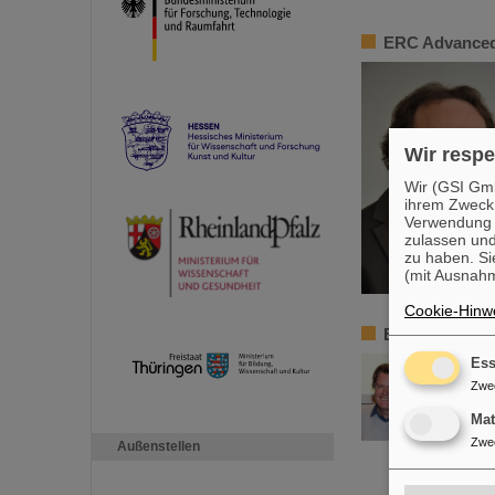
ERC Advanced
Wir respe
Wir (GSI Gmb
ihrem Zweck
Verwendung v
zulassen und
zu haben. Si
(mit Ausnahm
Cookie-Hinwe
ERC Advanced 
Ess
Zwe
Ma
Zwe
Außenstellen