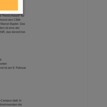
 Thesis Award“ für
ährend des CBM-
 Marcel Bajdel. Das
r) ist eine der
IR, das derzeit bei
nd
erten
nd ist am 9. Februar
Campus statt. In
Teilnehmenden die