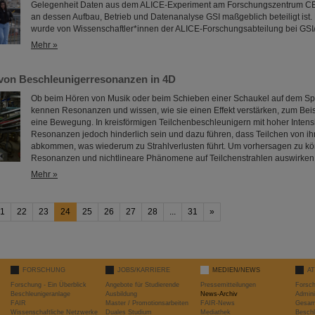
Gelegenheit Daten aus dem ALICE-Experiment am Forschungszentrum C
an dessen Aufbau, Betrieb und Datenanalyse GSI maßgeblich beteiligt ist.
wurde von Wissenschaftler*innen der ALICE-Forschungsabteilung bei GSI/
Mehr »
von Beschleunigerresonanzen in 4D
Ob beim Hören von Musik oder beim Schieben einer Schaukel auf dem Spiel
kennen Resonanzen und wissen, wie sie einen Effekt verstärken, zum Beis
eine Bewegung. In kreisförmigen Teilchenbeschleunigern mit hoher Intens
Resonanzen jedoch hinderlich sein und dazu führen, dass Teilchen von ih
abkommen, was wiederum zu Strahlverlusten führt. Um vorhersagen zu kö
Resonanzen und nichtlineare Phänomene auf Teilchenstrahlen auswirke
Mehr »
1
22
23
24
25
26
27
28
...
31
»
FORSCHUNG
JOBS/KARRIERE
MEDIEN/NEWS
A
Forschung - Ein Überblick
Angebote für Studierende
Pressemitteilungen
Forsc
Beschleunigeranlage
Ausbildung
News-Archiv
Admini
FAIR
Master / Promotionsarbeiten
FAIR-News
Gesamt
Wissenschaftliche Netzwerke
Duales Studium
Mediathek
Beschl