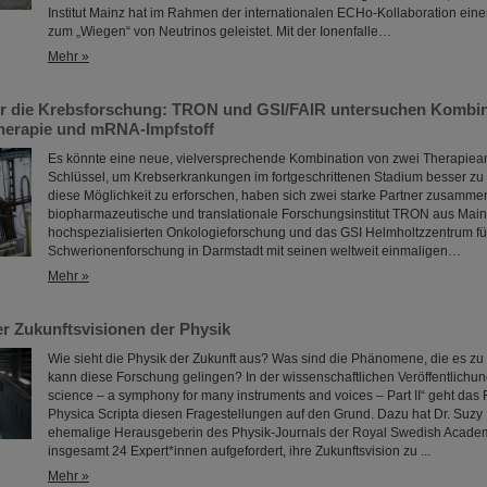
Institut Mainz hat im Rahmen der internationalen ECHo-Kollaboration eine
zum „Wiegen“ von Neutrinos geleistet. Mit der Ionenfalle…
Mehr »
r die Krebsforschung: TRON und GSI/FAIR untersuchen Kombin
herapie und mRNA-Impfstoff
Es könnte eine neue, vielversprechende Kombination von zwei Therapiea
Schlüssel, um Krebserkrankungen im fortgeschrittenen Stadium besser z
diese Möglichkeit zu erforschen, haben sich zwei starke Partner zusamm
biopharmazeutische und translationale Forschungsinstitut TRON aus Mainz
hochspezialisierten Onkologieforschung und das GSI Helmholtzzentrum fü
Schwerionenforschung in Darmstadt mit seinen weltweit einmaligen…
Mehr »
der Zukunftsvisionen der Physik
Wie sieht die Physik der Zukunft aus? Was sind die Phänomene, die es zu
kann diese Forschung gelingen? In der wissenschaftlichen Veröffentlichu
science – a symphony for many instruments and voices – Part II“ geht da
Physica Scripta diesen Fragestellungen auf den Grund. Dazu hat Dr. Suzy 
ehemalige Herausgeberin des Physik-Journals der Royal Swedish Academ
insgesamt 24 Expert*innen aufgefordert, ihre Zukunftsvision zu ...
Mehr »