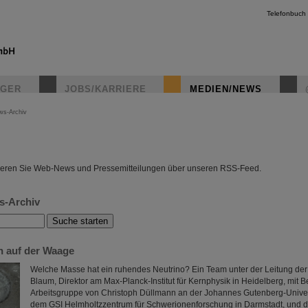
Telefonbuch
IGER
JOBS/KARRIERE
MEDIEN/NEWS
ws-Archiv
instagr
eren Sie Web-News und Pressemitteilungen über unseren RSS-Feed.
s-Archiv
n auf der Waage
Welche Masse hat ein ruhendes Neutrino? Ein Team unter der Leitung der
Blaum, Direktor am Max-Planck-Institut für Kernphysik in Heidelberg, mit B
Arbeitsgruppe von Christoph Düllmann an der Johannes Gutenberg-Univer
dem GSI Helmholtzzentrum für Schwerionenforschung in Darmstadt, und 