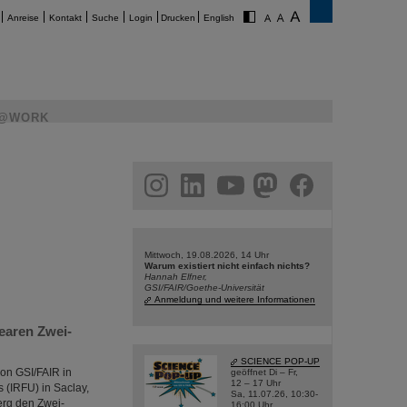
Anreise
Kontakt
Suche
Login
Drucken
English
@WORK
am
linkedin
youtube
helmholtz.social
facebook
Mittwoch, 19.08.2026, 14 Uhr
Warum existiert nicht einfach nichts?
Hannah Elfner,
GSI/FAIR/Goethe-Universität
Anmeldung und weitere Informationen
earen Zwei-
SCIENCE POP-UP
on GSI/FAIR in
geöffnet Di – Fr,
12 – 17 Uhr
s (IRFU) in Saclay,
Sa, 11.07.26, 10:30-
erg den Zwei-
16:00 Uhr