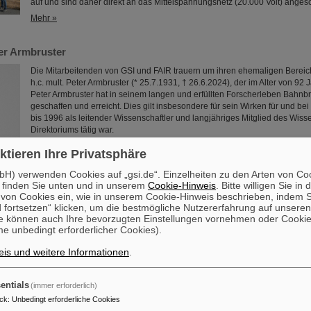
auf und sind daher direkt an das Mittelspannungsnetz (20.000 Volt) ange
Mehr »
er Armbruster
Die Mitarbeitenden von GSI und FAIR trauern um ihren ehemaligen Bereichsl
h.c. mult. Peter Armbruster (* 25.7.1931, † 26.6.2024), der im Alter von 92 J
Peter Armbruster hat in seinem langen und erfüllten Forscherleben Bahn
geschaffen und erreicht. Dies gilt insbesondere für sein Wirken für und be
bis 1996 als leitender Wissenschaftler und langjähriges Mitglied des Wiss
Direktoriums tätig war.
Mehr »
ktieren Ihre Privatsphäre
H) verwenden Cookies auf „gsi.de“. Einzelheiten zu den Arten von Co
 finden Sie unten und in unserem
Cookie-Hinweis
. Bitte willigen Sie in 
on Cookies ein, wie in unserem Cookie-Hinweis beschrieben, indem Si
 fortsetzen“ klicken, um die bestmögliche Nutzererfahrung auf unsere
e können auch Ihre bevorzugten Einstellungen vornehmen oder Cooki
e des ersten Kryomoduls des HElmholtz LInear ACcelerators (H
e unbedingt erforderlicher Cookies).
rahl
is und weitere Informationen
.
Mit dem HElmholtz LInear ACcelerator HELIAC entsteht bei GSI/FAIR ein D
Linearbeschleuniger, der mit seinem kontinuierlichen Teilchenstrahl neue
Forschungsmöglichkeiten eröffnet. Das erste supraleitende Modul des HE
entials
(immer erforderlich)
vergangenen Jahren am Helmholtz-Institut Mainz (HIM) entwickelt, zusa
ck
:
Unbedingt erforderliche Cookies
getestet. Nach der Überführung auf den GSI/FAIR-Campus konnte es nun er