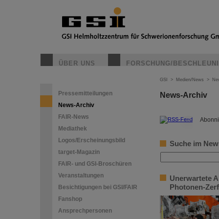
ÜBER UNS
FORSCHUNG/BESCHLEUN
GSI
>
Medien/News
>
Ne
Pressemitteilungen
News-Archiv
News-Archiv
FAIR-News
©
Abonni
Mediathek
Logos/Erscheinungsbild
Suche im New
target-Magazin
FAIR- und GSI-Broschüren
Veranstaltungen
Unerwartete A
Photonen-Zerf
Besichtigungen bei GSI/FAIR
Fanshop
Ansprechpersonen