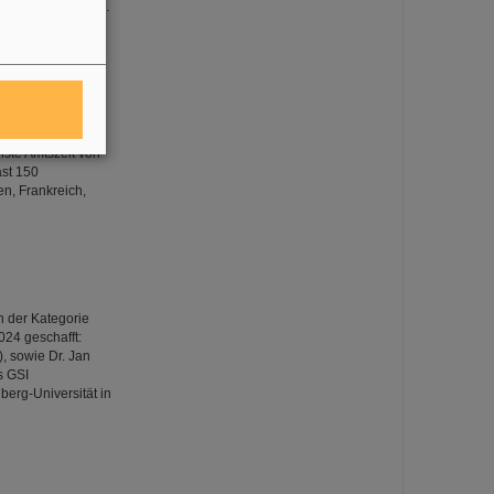
 Tests wurden die…
ät) und Dr. Pavel
) wurden als
hste Amtszeit von
ast 150
n, Frankreich,
n der Kategorie
024 geschafft:
, sowie Dr. Jan
s GSI
erg-Universität in