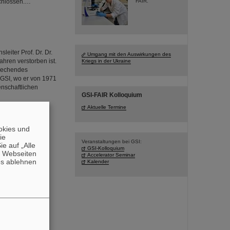
schlossen.…
FAIR.
eiter Prof. Dr. Dr.
Umgang mit den Auswirkungen des
ahren verstorben ist.
Kriegs in der Ukraine
brechendes
i GSI, wo er von 1971
enschaftlichen
GSI-FAIR Kolloquium
Aktuelle Termine
okies und
die
Veranstaltungen bei GSI:
e auf „Alle
GSI-Kolloquium
n Webseiten
Accelerator Seminar
es ablehnen
Kalender
ELIAC) mit
auerstrich-
LIAC wurde in den
mmengebaut und
folgreich mit