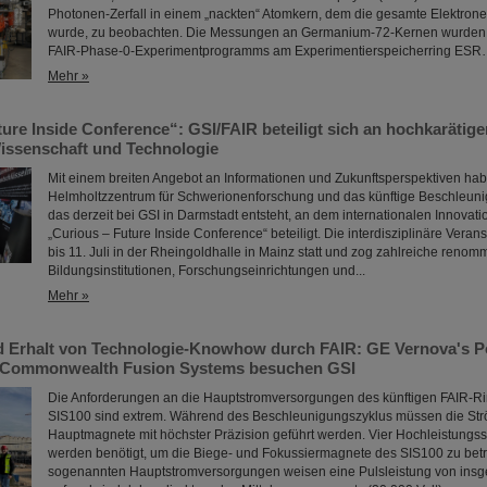
Photonen-Zerfall in einem „nackten“ Atomkern, dem die gesamte Elektronen
wurde, zu beobachten. Die Messungen an Germanium-72-Kernen wurde
FAIR-Phase-0-Experimentprogramms am Experimentierspeicherring ES
Mehr »
ture Inside Conference“: GSI/FAIR beteiligt sich an hochkaräti
issenschaft und Technologie
Mit einem breiten Angebot an Informationen und Zukunftsperspektiven hab
Helmholtzzentrum für Schwerionenforschung und das künftige Beschleuni
das derzeit bei GSI in Darmstadt entsteht, an dem internationalen Innovat
„Curious – Future Inside Conference“ beteiligt. Die interdisziplinäre Veran
bis 11. Juli in der Rheingoldhalle in Mainz statt und zog zahlreiche renom
Bildungsinstitutionen, Forschungseinrichtungen und...
Mehr »
 Erhalt von Technologie-Knowhow durch FAIR: GE Vernova's 
 Commonwealth Fusion Systems besuchen GSI
Die Anforderungen an die Hauptstromversorgungen des künftigen FAIR-R
SIS100 sind extrem. Während des Beschleunigungszyklus müssen die St
Hauptmagnete mit höchster Präzision geführt werden. Vier Hochleistung
werden benötigt, um die Biege- und Fokussiermagnete des SIS100 zu betr
sogenannten Hauptstromversorgungen weisen eine Pulsleistung von ins