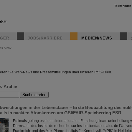
Telefonbuch
IGER
JOBS/KARRIERE
MEDIEN/NEWS
ws-Archiv
instagr
eren Sie Web-News und Pressemitteilungen über unseren RSS-Feed.
s-Archiv
bweichungen in der Lebensdauer – Erste Beobachtung des nukl
alls in nackten Atomkernen am GSI/FAIR-Speicherring ESR
Erstmals gelang es einem internationalen Forschungsteam unter Leitung v
Darmstadt, des Institut de recherche sur les lois fondamentales de l’Univer
Frankreich, und des Max-Planck-Instituts für Kernphysik (MPIK) in Heidelb