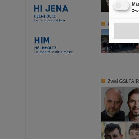
Ma
Zwe
Wiederwahl d
Zwei GSI/FAIR-