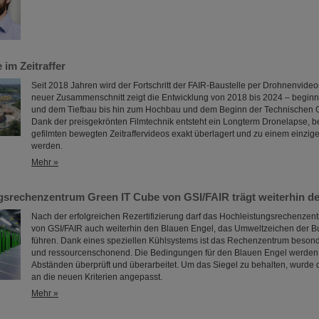
 im Zeitraffer
Seit 2018 Jahren wird der Fortschritt der FAIR-Baustelle per Drohnenvideo
neuer Zusammenschnitt zeigt die Entwicklung von 2018 bis 2024 – begin
und dem Tiefbau bis hin zum Hochbau und dem Beginn der Technischen
Dank der preisgekrönten Filmtechnik entsteht ein Longterm Dronelapse, b
gefilmten bewegten Zeitraffervideos exakt überlagert und zu einem einzig
werden.
Mehr »
gsrechenzentrum Green IT Cube von GSI/FAIR trägt weiterhin d
Nach der erfolgreichen Rezertifizierung darf das Hochleistungsrechenze
von GSI/FAIR auch weiterhin den Blauen Engel, das Umweltzeichen der B
führen. Dank eines speziellen Kühlsystems ist das Rechenzentrum besonde
und ressourcenschonend. Die Bedingungen für den Blauen Engel werden
Abständen überprüft und überarbeitet. Um das Siegel zu behalten, wurde
an die neuen Kriterien angepasst.
Mehr »