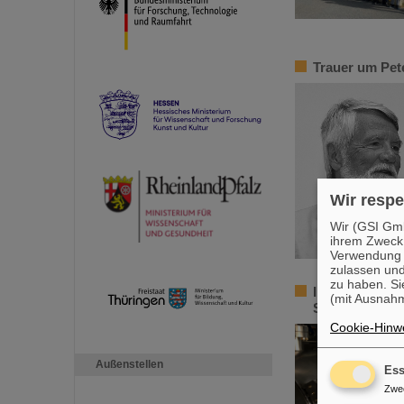
Trauer um Pet
Wir respe
Wir (GSI Gmb
ihrem Zweck
Verwendung v
zulassen und
zu haben. Si
Inbetriebnahm
(mit Ausnahm
Schwerionenst
Cookie-Hinwe
Außenstellen
Ess
Zwe