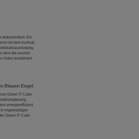
s dokumentiert. Ein
nend mit dem Aushub
 Gebäudeausrüstung.
ei dem die einzeln
en Video kombiniert
en Blauen Engel
ntrum Green IT Cube
undesregierung,
rs energieeffizient
 in regelmäßigen
 der Green IT Cube