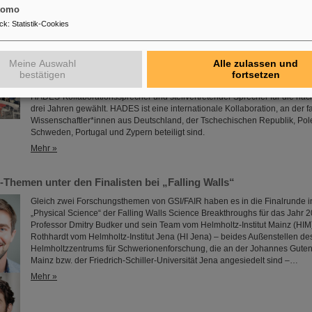
Helium- und Argon-Ionenstrahl in Betrieb genommen werden. In weiteren
tomo
Mehr »
ck
:
Statistik-Cookies
er HADES-Kollaborationssprecher
Meine Auswahl
Alle zulassen und
Professor Joachim Stroth (GSI und Institut für Kernphysik, Goethe-Universit
bestätigen
fortsetzen
Tlusty (Institut für Kernphysik, Tschechische Akademie der Wissenschaften
HADES-Kollaborationssprecher und stellvertretender Sprecher für die näc
drei Jahren gewählt. HADES ist eine internationale Kollaboration, an der f
Wissenschaftler*innen aus Deutschland, der Tschechischen Republik, Pole
Schweden, Portugal und Zypern beteiligt sind.
Mehr »
Themen unter den Finalisten bei „Falling Walls“
Gleich zwei Forschungsthemen von GSI/FAIR haben es in die Finalrunde i
„Physical Science“ der Falling Walls Science Breakthroughs für das Jahr 2
Professor Dmitry Budker und sein Team vom Helmholtz-Institut Mainz (HIM)
Rothhardt vom Helmholtz-Institut Jena (HI Jena) – beides Außenstellen de
Helmholtzzentrums für Schwerionenforschung, die an der Johannes Gutenb
Mainz bzw. der Friedrich-Schiller-Universität Jena angesiedelt sind –…
Mehr »