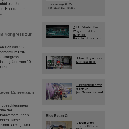
hülle entfernt
Ernst-Ludwig-Str. 22
Innenstadt Darmstadt
n im Rahmen des
R…
FAIR-Trailer: Der
Weg der Teilchen
gem Kongress zur
durch die
Beschleunigeranlage
en sich das GSI
gerzentrum FAIR,
ionskongress
Rundflug über die
staltung fand vom 10.
FAIR-Baustelle
mierte
Besichtigung von
GSI/FAIR –
Power Conversion
jetzt Termin buchen!
ingbeschleunigers
röme der
sstromversorgungen
Blog Beam On
eiben. Diese
Menschen
gesamt 30 Megawatt
...hinter GSI und