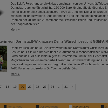
Das ELMA-Forschungsprojekt, das gemeinsam von der Universität Triest u
Darmstadt durchgeführt wird, hat 150 000 Euro für eine Studie über das E
monolithischen Siliziumpixelsensoren (MAPS) erhalten. Die Mittel wurden 
Ministerium für auswärtige Angelegenheiten und internationale Zusammen
Rahmen der kulturellen Zusammenarbeit zwischen Italien und Deutschland b
der Kooperation ist es...
Mehr »
terin von Darmstadt-Wixhausen Deniz Würsch besucht GSI/FAI
Deniz Würsch, die neue Bezirksverwalterin des Darmstädter Ortsteils Wixh
Besuch bei GSI/FAIR, um sich über die laufenden wissenschaftlichen Aktiv
Fortschritt des FAIR-Beschleunigers zu informieren und mit der Geschäftsf
Möglichkeiten der Zusammenarbeit zwischen Bezirksverwaltung und GSI/F
Fragestellungen zu diskutieren. Begrüßt wurde Deniz Würsch durch die L
FAIR: Forschungsdirektorin Dr. Yvonne Leifels, Jörg…
Mehr »
7
18
19
20
21
22
23
24
...
31
»
FORSCHUNG
JOBS/KARRIERE
MEDIEN/NEWS
A