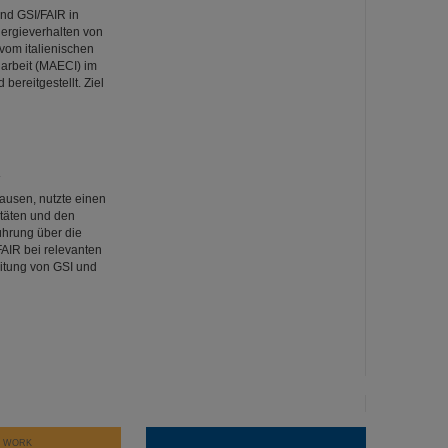
nd GSI/FAIR in
nergieverhalten von
vom italienischen
arbeit (MAECI) im
ereitgestellt. Ziel
R
ausen, nutzte einen
itäten und den
ührung über die
AIR bei relevanten
eitung von GSI und
T WORK