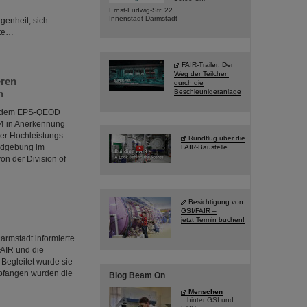
Ernst-Ludwig-Str. 22
Innenstadt Darmstadt
enheit, sich
rte…
FAIR-Trailer: Der
Weg der Teilchen
eren
durch die
n
Beschleunigeranlage
mit dem EPS-QEOD
24 in Anerkennung
er Hochleistungs-
Rundflug über die
ildgebung im
FAIR-Baustelle
on der Division of
Besichtigung von
GSI/FAIR –
jetzt Termin buchen!
rmstadt informierte
FAIR und die
 Begleitet wurde sie
mpfangen wurden die
Blog Beam On
Menschen
...hinter GSI und