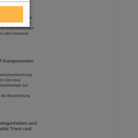
fallen. Die hoch
nigeranlage FAIR in
rfolgreich in dem
 einen entscheidenden
en aller Elemente
auf Komponenten
hwerionenforschung
eit. Die neue
alvanikanlage auf
 die Beschichtung
s…
gelegenheiten und
tät Triest und