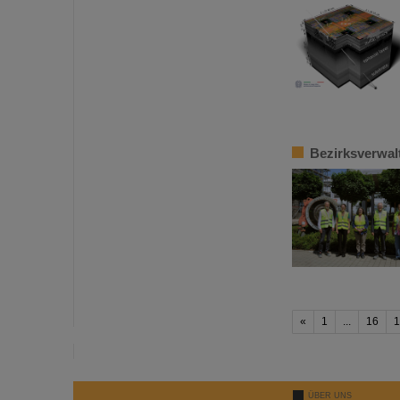
Bezirksverwal
«
1
...
16
1
ÜBER UNS