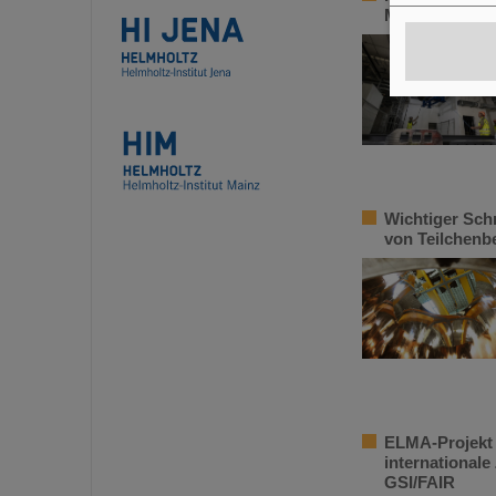
Meter unter de
Wichtiger Sch
von Teilchenb
ELMA-Projekt f
international
GSI/FAIR