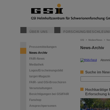
ÜBER UNS
FORSCHUNG/BESCHLEUN
GSI
>
Medien/News
>
Ne
Pressemitteilungen
News-Archiv
News-Archiv
FAIR-News
©
Abonni
Mediathek
Logos/Erscheinungsbild
Suche im New
target-Magazin
FAIR- und GSI-Broschüren
Veranstaltungen
Hochkarätige 
Erforschung k
Besichtigungen bei GSI/FAIR
Fanshop
Ansprechpersonen