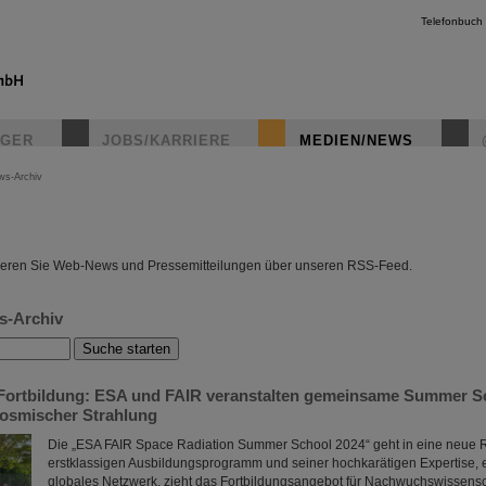
Telefonbuch
IGER
JOBS/KARRIERE
MEDIEN/NEWS
ws-Archiv
instagr
eren Sie Web-News und Pressemitteilungen über unseren RSS-Feed.
s-Archiv
Fortbildung: ESA und FAIR veranstalten gemeinsame Summer S
osmischer Strahlung
Die „ESA FAIR Space Radiation Summer School 2024“ geht in eine neue 
erstklassigen Ausbildungsprogramm und seiner hochkarätigen Expertise, 
globales Netzwerk, zieht das Fortbildungsangebot für Nachwuchswissensc