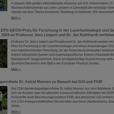
in diesem Jahr großes internationales Interesse auf sich. Aktuell haben 15
Nachwuchsforschende aus zehn Ländern in Darmstadt die einmalige Geleg
intensiv mit dem Thema kosmische Strahlung zu befassen. Die renommie
Mehr »
EPS-QEOD-Preis für Forschung in der Lasertechnologie und d
024 an Professor Jens Limpert und Dr. Jan Rothhardt verliehe
Professor Dr. Jens Limpert und Privatdozent Dr. Jan Rothhardt werden 
Preis für Forschung in der Lasertechnologie und deren Anwendungen 20
ihrer bahnbrechenden Forschung „für die Entwicklung kompakter kohärent
Extrem-Ultraviolett-Quellen und materialspezifischer Extrem-Ultraviolett-B
Nanobereich“ ausgezeichnet. Diese prestigeträchtige Auszeichnung wird v
Quantum Electronics and Optics der European Physical Society…
Mehr »
eordnete Dr. Astrid Mannes zu Besuch bei GSI und FAIR
Die CDU-Bundestagsabgeordnete Dr. Astrid Mannes aus dem Wahlkreis Da
sich vor Kurzem über die aktuellen wissenschaftlichen Aktivitäten bei GSI/
Fortschritte beim Beschleunigerzentrum FAIR, das derzeit bei GSI entsteht.
von CDU-Kreisgeschäftsführer Nicolai Adler aus ihrem Wahlkreisbüro. E
Gäste...
Mehr »