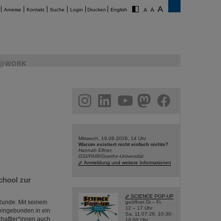
Anreise
Kontakt
Suche
Login
Drucken
English
@WORK
am
linkedin
youtube
helmholtz.social
facebook
Mittwoch, 19.08.2026, 14 Uhr
Warum existiert nicht einfach nichts?
Hannah Elfner,
GSI/FAIR/Goethe-Universität
Anmeldung und weitere Informationen
chool zur
SCIENCE POP-UP
Runde: Mit seinem
geöffnet Di – Fr,
12 – 17 Uhr
eingebunden in ein
Sa, 11.07.26, 10:30-
haftler*innen auch
16:00 Uhr