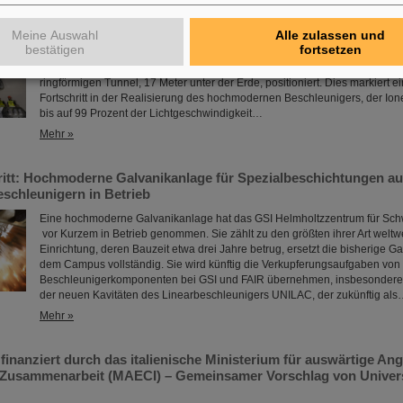
r Erde, eingebaut
Meine Auswahl
Alle zulassen und
Der Startschuss für die Installation der FAIR-Beschleunigermaschine ist ge
bestätigen
fortsetzen
präzisen Montagearbeiten in den Gebäuden der internationalen Beschleu
Darmstadt haben begonnen: Die ersten tonnenschweren Magnete wurden e
ringförmigen Tunnel, 17 Meter unter der Erde, positioniert. Dies markiert
Fortschritt in der Realisierung des hochmodernen Beschleunigers, der Ion
bis auf 99 Prozent der Lichtgeschwindigkeit…
Mehr »
ritt: Hochmoderne Galvanikanlage für Spezialbeschichtungen 
eschleunigern in Betrieb
Eine hochmoderne Galvanikanlage hat das GSI Helmholtzzentrum für Sc
vor Kurzem in Betrieb genommen. Sie zählt zu den größten ihrer Art weltw
Einrichtung, deren Bauzeit etwa drei Jahre betrug, ersetzt die bisherige G
dem Campus vollständig. Sie wird künftig die Verkupferungsaufgaben von
Beschleunigerkomponenten bei GSI und FAIR übernehmen, insbesondere
der neuen Kavitäten des Linearbeschleunigers UNILAC, der zukünftig al
Mehr »
inanziert durch das italienische Ministerium für auswärtige An
e Zusammenarbeit (MAECI) – Gemeinsamer Vorschlag von Universi