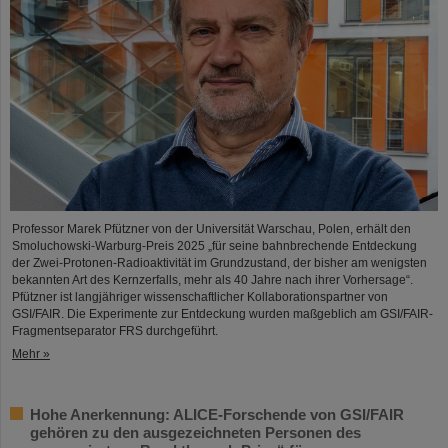
Professor Marek Pfützner von der Universität Warschau, Polen, erhält den
Smoluchowski-Warburg-Preis 2025 „für seine bahnbrechende Entdeckung
der Zwei-Protonen-Radioaktivität im Grundzustand, der bisher am wenigsten
bekannten Art des Kernzerfalls, mehr als 40 Jahre nach ihrer Vorhersage“.
Pfützner ist langjähriger wissenschaftlicher Kollaborationspartner von
GSI/FAIR. Die Experimente zur Entdeckung wurden maßgeblich am GSI/FAIR-
Fragmentseparator FRS durchgeführt.
Mehr »
Hohe Anerkennung: ALICE-Forschende von GSI/FAIR
gehören zu den ausgezeichneten Personen des