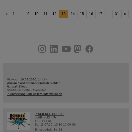
«
1
...
9
10
11
12
13
14
15
16
17
...
31
»
instagram
linkedin
youtube
helmholtz.social
facebook
Mittwoch, 19.08.2026, 14 Uhr
Warum existiert nicht einfach nichts?
Hannah Elfner,
GSI/FAIR/Goethe-Universität
Anmeldung und weitere Informationen
SCIENCE POP-UP
geöffnet Di – Fr,
12 – 17 Uhr
Sa, 11.07.26, 10:30-16:00 Uhr
Ernst-Ludwig-Str. 22