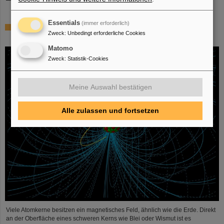
Essentials
(immer erforderlich)
Physiker*innen testen Quantentheorie mit Atomkernen
Zweck
:
Unbedingt erforderliche Cookies
aus einer Kernreaktion
Matomo
Zweck
:
Statistik-Cookies
Meine Auswahl bestätigen
Alle zulassen und fortsetzen
Viele Atomkerne besitzen ein magnetisches Feld, ähnlich wie die Erde. Direkt
an der Oberfläche eines schweren Kerns wie Blei oder Wismut ist es