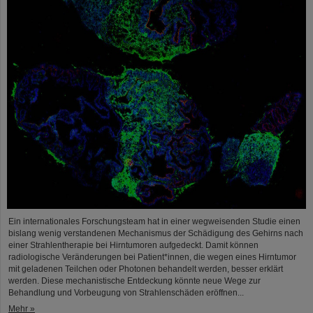
Ein internationales Forschungsteam hat in einer wegweisenden Studie einen
bislang wenig verstandenen Mechanismus der Schädigung des Gehirns nach
einer Strahlentherapie bei Hirntumoren aufgedeckt. Damit können
radiologische Veränderungen bei Patient*innen, die wegen eines Hirntumor
mit geladenen Teilchen oder Photonen behandelt werden, besser erklärt
werden. Diese mechanistische Entdeckung könnte neue Wege zur
Behandlung und Vorbeugung von Strahlenschäden eröffnen...
Mehr »