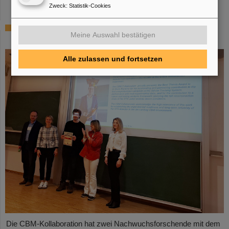
Zweck
:
Statistik-Cookies
CBM-Dissertationspreis für Dario Ramirez
Meine Auswahl bestätigen
und Pavish Subramani
Alle zulassen und fortsetzen
Die CBM-Kollaboration hat zwei Nachwuchsforschende mit dem