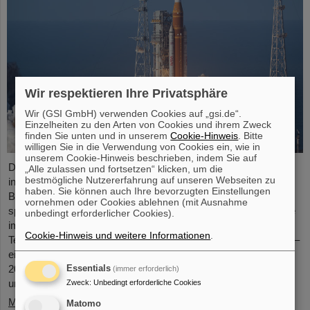
Wir respektieren Ihre Privatsphäre
Wir (GSI GmbH) verwenden Cookies auf „gsi.de“.
Einzelheiten zu den Arten von Cookies und ihrem Zweck
finden Sie unten und in unserem
Cookie-Hinweis
. Bitte
willigen Sie in die Verwendung von Cookies ein, wie in
unserem Cookie-Hinweis beschrieben, indem Sie auf
Das GSI Helmholtzzentrum für Schwerionenforschung und die
„Alle zulassen und fortsetzen“ klicken, um die
bestmögliche Nutzererfahrung auf unseren Webseiten zu
internationale Beschleunigeranlage FAIR haben einen wichtigen
haben. Sie können auch Ihre bevorzugten Einstellungen
Beitrag zum Erfolg der Artemis-II-Mondmission geleistet. Eine
vornehmen oder Cookies ablehnen (mit Ausnahme
speziell entwickelte Kamera für den Einsatz im Weltraum wurde
unbedingt erforderlicher Cookies).
im Vorfeld erfolgreich unter realitätsnahen Bedingungen am
Cookie-Hinweis und weitere Informationen
.
Teilchenbeschleuniger von GSI und FAIR getestet. Die Kamera –
ein speziell angepasstes Modell der Nikon Z9 – wurde im März
2025 von der NASA am Teilchenbeschleuniger von GSI/FAIR
Essentials
(immer erforderlich)
umfangreichen ...
Zweck
:
Unbedingt erforderliche Cookies
Mehr »
Matomo