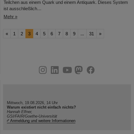
Teilchen aus einem Quark und einem Antiquark. Dieses System
ist ausschließlich…
Mehr »
«
1
2
3
4
5
6
7
8
9
...
31
»
instagram
linkedin
youtube
helmholtz.social
facebook
Mittwoch, 19.08.2026, 14 Uhr
Warum existiert nicht einfach nichts?
Hannah Elfner,
GSI/FAIR/Goethe-Universität
Anmeldung und weitere Informationen