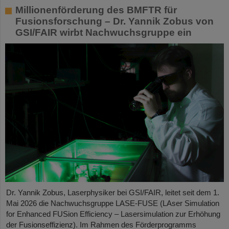
Millionenförderung des BMFTR für
Fusionsforschung – Dr. Yannik Zobus von
GSI/FAIR wirbt Nachwuchsgruppe ein
Dr. Yannik Zobus, Laserphysiker bei GSI/FAIR, leitet seit dem 1.
Mai 2026 die Nachwuchsgruppe LASE-FUSE (LAser Simulation
for Enhanced FUSion Efficiency – Lasersimulation zur Erhöhung
der Fusionseffizienz). Im Rahmen des Förderprogramms