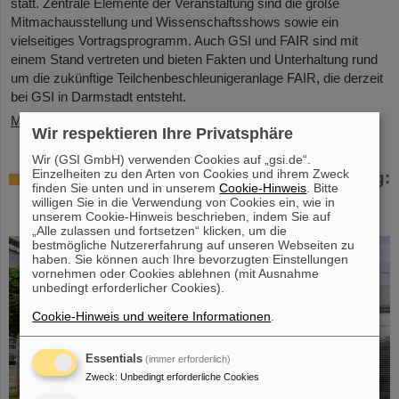
statt. Zentrale Elemente der Veranstaltung sind die große
Mitmachausstellung und Wissenschaftsshows sowie ein
vielseitiges Vortragsprogramm. Auch GSI und FAIR sind mit
einem Stand vertreten und bieten Fakten und Unterhaltung rund
um die zukünftige Teilchenbeschleunigeranlage FAIR, die derzeit
bei GSI in Darmstadt entsteht.
Mehr »
Wir respektieren Ihre Privatsphäre
Wir (GSI GmbH) verwenden Cookies auf „gsi.de“.
Einzelheiten zu den Arten von Cookies und ihrem Zweck
Workshop bei GSI zur Strahlenhärteprüfung:
finden Sie unten und in unserem
Cookie-Hinweis
. Bitte
Bedürfnisse von Forschung und Industrie
willigen Sie in die Verwendung von Cookies ein, wie in
im Blick
unserem Cookie-Hinweis beschrieben, indem Sie auf
„Alle zulassen und fortsetzen“ klicken, um die
bestmögliche Nutzererfahrung auf unseren Webseiten zu
haben. Sie können auch Ihre bevorzugten Einstellungen
vornehmen oder Cookies ablehnen (mit Ausnahme
unbedingt erforderlicher Cookies).
Cookie-Hinweis und weitere Informationen
.
Essentials
(immer erforderlich)
Zweck
:
Unbedingt erforderliche Cookies