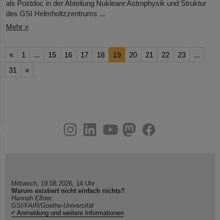
als Postdoc in der Abteilung Nukleare Astrophysik und Struktur
des GSI Helmholtzzentrums ...
Mehr »
«
1
...
15
16
17
18
19
20
21
22
23
...
31
»
instagram
linkedin
youtube
helmholtz.social
facebook
Mittwoch, 19.08.2026, 14 Uhr
Warum existiert nicht einfach nichts?
Hannah Elfner,
GSI/FAIR/Goethe-Universität
Anmeldung und weitere Informationen