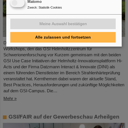
Matomo
Zweck
:
Statistik-Cookies
Meine Auswahl bestätigen
Alle zulassen und fortsetzen
Das Thema Strahlenhärteprüfung stand im Mittelpunkt eines
Workshops, den das GSI Helmholtzzentrum für
Schwerionenforschung vor Kurzem gemeinsam mit den beiden
GSI Use Case Initiativen der Helmholtz-Innovationsplattform Hi-
Acts und der Firma Datzmann Interact & Innovate (DINI) als
einem führenden Dienstleister im Bereich Strahlenhärteprüfung
veranstaltet hat. Kernthemen dabei waren der aktuelle Stand,
Best Practices, Herausforderungen und zukünftige Möglichkeiten
auf dem GSI-Campus. Die…
Mehr »
GSI/FAIR auf der Gewerbeschau Arheilgen