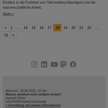
Einblick in die Funktion von Teilchenbeschleunigern und die
wissenschaftliche Arbeit.
Mehr »
«
1
...
14
15
16
17
18
19
20
21
22
...
31
»
instagram
linkedin
youtube
helmholtz.social
facebook
Mittwoch, 19.08.2026, 14 Uhr
Warum existiert nicht einfach nichts?
Hannah Elfner,
GSI/FAIR/Goethe-Universität
Anmeldung und weitere Informationen