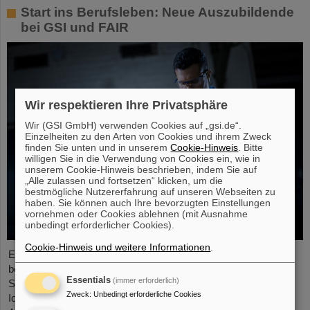
Start ins Berufsleben: Neue Auszubildende
bei GSI und FAIR
Wir respektieren Ihre Privatsphäre
Wir (GSI GmbH) verwenden Cookies auf „gsi.de“.
Einzelheiten zu den Arten von Cookies und ihrem Zweck
finden Sie unten und in unserem
Cookie-Hinweis
. Bitte
willigen Sie in die Verwendung von Cookies ein, wie in
unserem Cookie-Hinweis beschrieben, indem Sie auf
„Alle zulassen und fortsetzen“ klicken, um die
bestmögliche Nutzererfahrung auf unseren Webseiten zu
haben. Sie können auch Ihre bevorzugten Einstellungen
vornehmen oder Cookies ablehnen (mit Ausnahme
unbedingt erforderlicher Cookies).
Cookie-Hinweis und weitere Informationen
.
Ende August 2024 starteten zwölf junge Menschen in ihre
berufliche Zukunft am GSI Helmholtzzentrum für
Essentials
(immer erforderlich)
Schwerionenforschung und bei FAIR (Facility for Antiproton and
Zweck
:
Unbedingt erforderliche Cookies
Ion Research). Sie verteilen sich auf sechs verschiedene