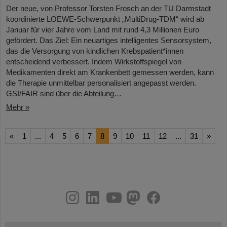
Der neue, von Professor Torsten Frosch an der TU Darmstadt
koordinierte LOEWE-Schwerpunkt „MultiDrug-TDM“ wird ab
Januar für vier Jahre vom Land mit rund 4,3 Millionen Euro
gefördert. Das Ziel: Ein neuartiges intelligentes Sensorsystem,
das die Versorgung von kindlichen Krebspatient*innen
entscheidend verbessert. Indem Wirkstoffspiegel von
Medikamenten direkt am Krankenbett gemessen werden, kann
die Therapie unmittelbar personalisiert angepasst werden.
GSI/FAIR sind über die Abteilung…
Mehr »
«
1
...
4
5
6
7
8
9
10
11
12
...
31
»
instagram
linkedin
youtube
helmholtz.social
facebook