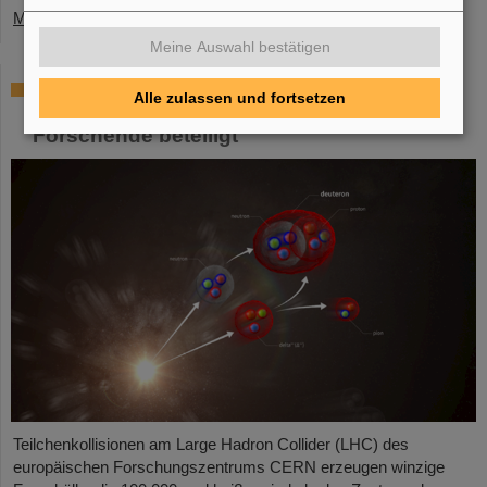
Mehr »
Meine Auswahl bestätigen
ALICE löst Rätsel um Erzeugung und
Alle zulassen und fortsetzen
Überleben leichter Atomkerne – GSI/FAIR-
Forschende beteiligt
Teilchenkollisionen am Large Hadron Collider (LHC) des
europäischen Forschungszentrums CERN erzeugen winzige