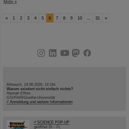
Mehr »
«
1
2
3
4
5
6
7
8
9
10
...
31
»
instagram
linkedin
youtube
helmholtz.social
facebook
Mittwoch, 19.08.2026, 14 Uhr
Warum existiert nicht einfach nichts?
Hannah Elfner,
GSI/FAIR/Goethe-Universität
Anmeldung und weitere Informationen
SCIENCE POP-UP
geöffnet Di – Fr,