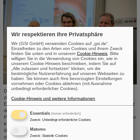
Wir respektieren Ihre Privatsphäre
Wir (GSI GmbH) verwenden Cookies auf „gsi.de“.
Einzelheiten zu den Arten von Cookies und ihrem Zweck
finden Sie unten und in unserem
Cookie-Hinweis
. Bitte
willigen Sie in die Verwendung von Cookies ein, wie in
unserem Cookie-Hinweis beschrieben, indem Sie auf
„Alle zulassen und fortsetzen“ klicken, um die
bestmögliche Nutzererfahrung auf unseren Webseiten zu
haben. Sie können auch Ihre bevorzugten Einstellungen
vornehmen oder Cookies ablehnen (mit Ausnahme
unbedingt erforderlicher Cookies).
Dr. Guy Leckenby ist für seine herausragende Promotionsarbeit
zur Untersuchung des gebundenen Betazerfalls mit
Cookie-Hinweis und weitere Informationen
.
Experimenten am GSI/FAIR-Experimentierspeicherring ESR mit
dem FAIR-GSI PhD Award 2025 ausgezeichnet worden. Seine
Essentials
(immer erforderlich)
Präzisionsmessung an vollständig ionisierten Thallium-205-Ionen
Zweck
:
Unbedingt erforderliche Cookies
trug zur Lösung eines seit Jahrzehnten bestehenden Rätsels
Matomo
über den Ursprung von Blei in unserem Sonnensystem bei und
Zweck
:
Statistik-Cookies
stellt eine herausragende Leistung für GSI/FAIR dar.