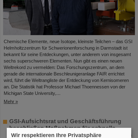
Chemische Elemente, neue Isotope, kleinste Teilchen – das GSI
Helmholtzzentrum für Schwerionenforschung in Darmstadt ist
bekannt für seine Entdeckungen, unter anderem von insgesamt
sechs superschweren Elementen. Nun gibt es einen neuen
Weltrekord zu vermelden: Das Forschungszentrum, an dem
gerade die internationale Beschleunigeranlage FAIR errichtet
wird, führt die Weltrangliste der Entdeckung von Kernisomeren
an. Die Statistik hat Professor Michael Thoennessen von der
Michigan State University,…
Mehr »
GSI-Aufsichtsrat und Geschäftsführung
beschließen Maßnahmen für schnelle
Wiederherstellung des Forschungsbetriebs
Wir respektieren Ihre Privatsphäre