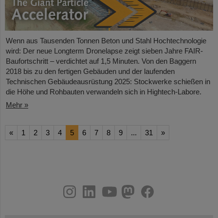
Wenn aus Tausenden Tonnen Beton und Stahl Hochtechnologie
wird: Der neue Longterm Dronelapse zeigt sieben Jahre FAIR-
Baufortschritt – verdichtet auf 1,5 Minuten. Von den Baggern
2018 bis zu den fertigen Gebäuden und der laufenden
Technischen Gebäudeausrüstung 2025: Stockwerke schießen in
die Höhe und Rohbauten verwandeln sich in Hightech-Labore.​
Mehr »
«
1
2
3
4
5
6
7
8
9
...
31
»
instagram
linkedin
youtube
helmholtz.social
facebook