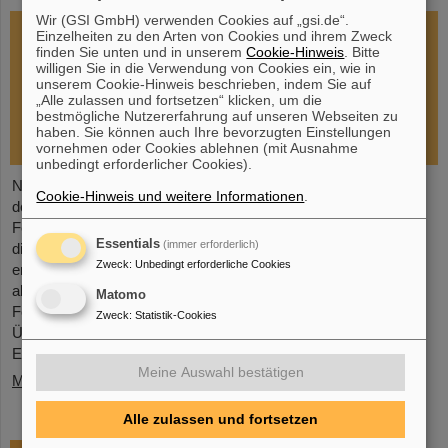
Wir (GSI GmbH) verwenden Cookies auf „gsi.de“.
Einzelheiten zu den Arten von Cookies und ihrem Zweck
finden Sie unten und in unserem
Cookie-Hinweis
. Bitte
willigen Sie in die Verwendung von Cookies ein, wie in
unserem Cookie-Hinweis beschrieben, indem Sie auf
„Alle zulassen und fortsetzen“ klicken, um die
bestmögliche Nutzererfahrung auf unseren Webseiten zu
haben. Sie können auch Ihre bevorzugten Einstellungen
vornehmen oder Cookies ablehnen (mit Ausnahme
unbedingt erforderlicher Cookies).
Nach dem Brandereignis bei GSI am 5. Februar 2026 hat sich
Cookie-Hinweis und weitere Informationen
.
der GSI-Aufsichtsrat in einer außerordentlichen Sitzung am 13.
Februar mit dem Lagebild befasst und Sofortmaßnahmen
Essentials
(immer erforderlich)
diskutiert und beschlossen. Fokus sind jetzt unmittelbar
Zweck
:
Unbedingt erforderliche Cookies
erforderliche Reparatur- und Instandsetzungsmaßnahmen,
alternative Lösungen für die Wiederherstellung des
Matomo
Forschungsbetriebes sowie die Inbetriebnahme von FAIR und
Zweck
:
Statistik-Cookies
Überbrückungsmöglichkeiten für Forschende, die kurzfristig auf
Experimentierbetrieb am Beschleuniger
Meine Auswahl bestätigen
Mehr »
Alle zulassen und fortsetzen
Nach Großbrand laufen die