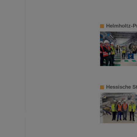
Helmholtz-Pr
Hessische S