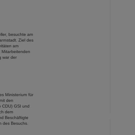
ller, besuchte am
armstadt. Ziel des
vitäten am
t Mitarbeitenden
g war der
s Ministerium für
mit den
de CDU) GSI und
ach dem
nd Beschäftigte
en des Besuchs.