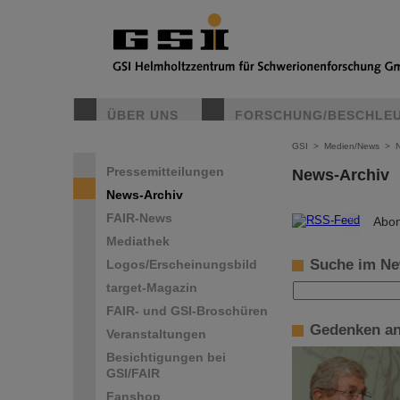
ÜBER UNS
FORSCHUNG/BESCHLE
GSI
>
Medien/News
>
Pressemitteilungen
News-Archiv
News-Archiv
FAIR-News
©
Abon
Mediathek
Suche im Ne
Logos/Erscheinungsbild
target-Magazin
FAIR- und GSI-Broschüren
Gedenken an
Veranstaltungen
Besichtigungen bei
GSI/FAIR
Fanshop