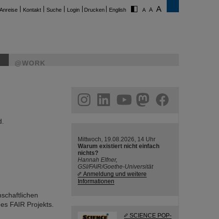
Anreise
Kontakt
Suche
Login
Drucken
English
@WORK
ram
linkedin
youtube
helmholtz.social
facebook
d.
Mittwoch, 19.08.2026, 14 Uhr
Warum existiert nicht einfach
nichts?
Hannah Elfner,
GSI/FAIR/Goethe-Universität
Anmeldung und weitere
Informationen
schaftlichen
es FAIR Projekts.
SCIENCE POP-