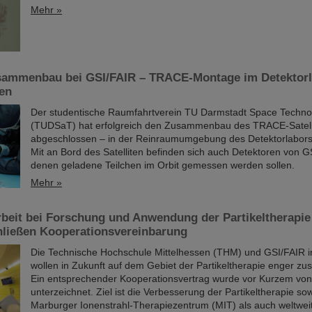
Mehr »
usammenbau bei GSI/FAIR – TRACE-Montage im Detektor
en
Der studentische Raumfahrtverein TU Darmstadt Space Technol
(TUDSaT) hat erfolgreich den Zusammenbau des TRACE-Satell
abgeschlossen – in der Reinraumumgebung des Detektorlabors
Mit an Bord des Satelliten befinden sich auch Detektoren von G
denen geladene Teilchen im Orbit gemessen werden sollen.
Mehr »
eit bei Forschung und Anwendung der Partikeltherapi
hließen Kooperationsvereinbarung
Die Technische Hochschule Mittelhessen (THM) und GSI/FAIR i
wollen in Zukunft auf dem Gebiet der Partikeltherapie enger z
Ein entsprechender Kooperationsvertrag wurde vor Kurzem von
unterzeichnet. Ziel ist die Verbesserung der Partikeltherapie so
Marburger Ionenstrahl-Therapiezentrum (MIT) als auch weltweit