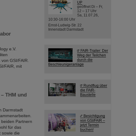
UP
geöffnet Di – Fr,
12 – 17 Uhr
Sa, 11.07.26,
10:30-16:00 Uhr
Ernst-Ludwig-Str. 22
Innenstadt Darmstadt
labor
ogy e.V.
FAIR-Trailer: Der
iten
Weg der Teilchen
durch die
 von GSI/FAIR.
Beschleunigeranlage
SI/FAIR, mit
Rundflug über
die FAIR-
e – THM und
Baustelle
n Darmstadt
usammenarbeiten.
Besichtigung
von GSI/FAIR –
 beiden Partnern
jetzt Termin
wohl für das
buchen!
 sowie die