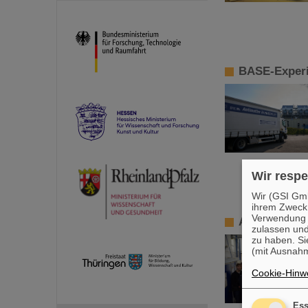
BASE-Experi
Wir respe
Wir (GSI Gmb
ihrem Zweck
Verwendung v
ALICE-Maste
zulassen und
zu haben. Si
(mit Ausnahm
Cookie-Hinwe
Ess