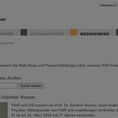
Telefonbuch
UNIGER
JOBS/KARRIERE
MEDIEN/NEWS
News-Archiv
instag
nieren Sie Web-News und Pressemitteilungen über unseren RSS-Fee
ws-Archiv
 Günther Rosner
FAIR und GSI trauern um Prof. Dr. Günther Rosner, einen leiden
Physiker, Mitbegründer von FAIR und unablässigen Verfechter d
Er ist am 21. März 2026 mit 77 Jahren verstorben.