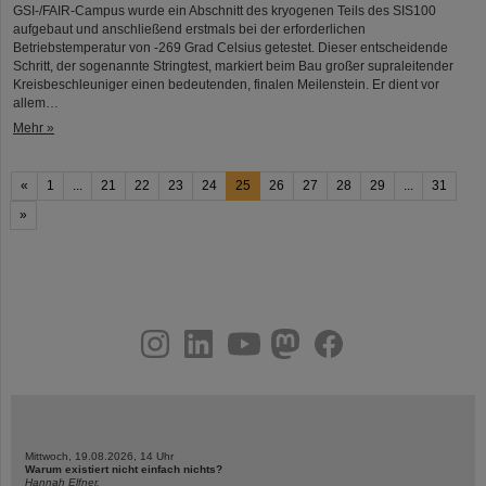
GSI-/FAIR-Campus wurde ein Abschnitt des kryogenen Teils des SIS100
aufgebaut und anschließend erstmals bei der erforderlichen
Betriebstemperatur von -269 Grad Celsius getestet. Dieser entscheidende
Schritt, der sogenannte Stringtest, markiert beim Bau großer supraleitender
Kreisbeschleuniger einen bedeutenden, finalen Meilenstein. Er dient vor
allem…
Mehr »
«
1
...
21
22
23
24
25
26
27
28
29
...
31
»
instagram
linkedin
youtube
helmholtz.social
facebook
Mittwoch, 19.08.2026, 14 Uhr
Warum existiert nicht einfach nichts?
Hannah Elfner,