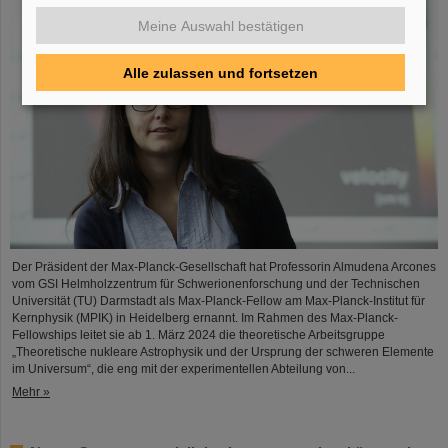
Meine Auswahl bestätigen
Alle zulassen und fortsetzen
Der Präsident der Max-Planck-Gesellschaft hat Professorin Almudena Arcones
vom GSI Helmholzzentrum für Schwerionenforschung und der Technischen
Universität (TU) Darmstadt als Max-Planck-Fellow am Max-Planck-Institut für
Kernphysik (MPIK) in Heidelberg ernannt. Im Rahmen des Max-Planck-
Fellowships leitet sie ab 1. März 2024 die theoretische Arbeitsgruppe
„Theoretische nukleare Astrophysik und der Ursprung der schweren Elemente
im Universum“, die eng mit der experimentellen Abteilung von...
Mehr »