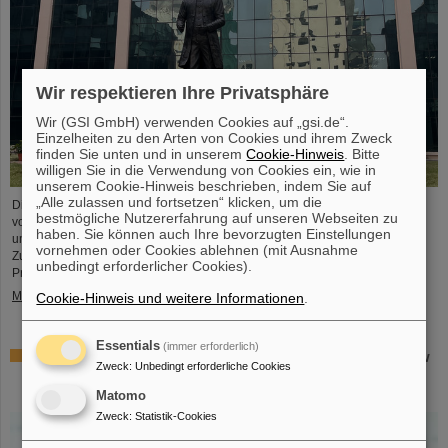
Wir respektieren Ihre Privatsphäre
Wir (GSI GmbH) verwenden Cookies auf „gsi.de“.
Einzelheiten zu den Arten von Cookies und ihrem Zweck
finden Sie unten und in unserem
Cookie-Hinweis
. Bitte
willigen Sie in die Verwendung von Cookies ein, wie in
unserem Cookie-Hinweis beschrieben, indem Sie auf
„Alle zulassen und fortsetzen“ klicken, um die
Die Geschäftsführung von GSI und FAIR sowie Expertendelegationen haben
bestmögliche Nutzererfahrung auf unseren Webseiten zu
vor kurzem bei Besuchen im FAIR-Partnerland wichtige Gespräche geführt,
haben. Sie können auch Ihre bevorzugten Einstellungen
um entscheidende Weichenstellungen für die weitere nachhaltige
vornehmen oder Cookies ablehnen (mit Ausnahme
Zusammenarbeit zwischen GSI/FAIR und Indien im Rahmen des FAIR-
unbedingt erforderlicher Cookies).
Projekts vorzunehmen.
Mehr »
Cookie-Hinweis und weitere Informationen
.
Essentials
(immer erforderlich)
GSI-Forscherin Almudena Arcones zu Max-Planck-Fellow
Zweck
:
Unbedingt erforderliche Cookies
am Max-Planck-Institut für Kernphysik in Heidelberg
ernannt
Matomo
Zweck
:
Statistik-Cookies