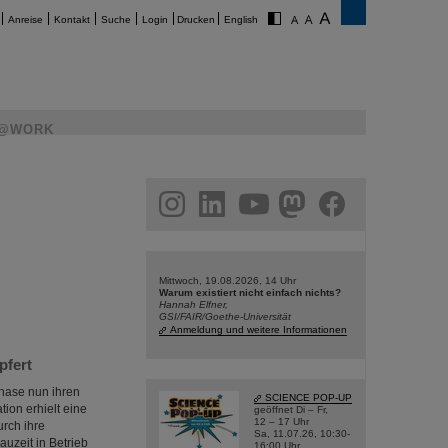
Anreise
Kontakt
Suche
Login
Drucken
English
@WORK
am
linkedin
youtube
helmholtz.social
facebook
Mittwoch, 19.08.2026, 14 Uhr
Warum existiert nicht einfach nichts?
Hannah Elfner,
GSI/FAIR/Goethe-Universität
Anmeldung und weitere Informationen
pfert
phase nun ihren
SCIENCE POP-UP
ion erhielt eine
geöffnet Di – Fr,
12 – 17 Uhr
rch ihre
Sa, 11.07.26, 10:30-
uzeit in Betrieb
16:00 Uhr