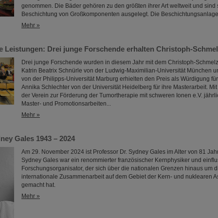
genommen. Die Bäder gehören zu den größten ihrer Art weltweit und sind sp
Beschichtung von Großkomponenten ausgelegt. Die Beschichtungsanlage
Mehr »
 Leistungen: Drei junge Forschende erhalten Christoph-Schmel
Drei junge Forschende wurden in diesem Jahr mit dem Christoph-Schmelze
Katrin Beatrix Schnürle von der Ludwig-Maximilian-Universität München u
von der Philipps-Universität Marburg erhielten den Preis als Würdigung für
Annika Schlechter von der Universität Heidelberg für ihre Masterarbeit. Mi
der Verein zur Förderung der Tumortherapie mit schweren Ionen e.V. jähr
Master- und Promotionsarbeiten...
Mehr »
ney Gales 1943 – 2024
Am 29. November 2024 ist Professor Dr. Sydney Gales im Alter von 81 Jah
Sydney Gales war ein renommierter französischer Kernphysiker und einflu
Forschungsorganisator, der sich über die nationalen Grenzen hinaus um 
internationale Zusammenarbeit auf dem Gebiet der Kern- und nuklearen As
gemacht hat.
Mehr »