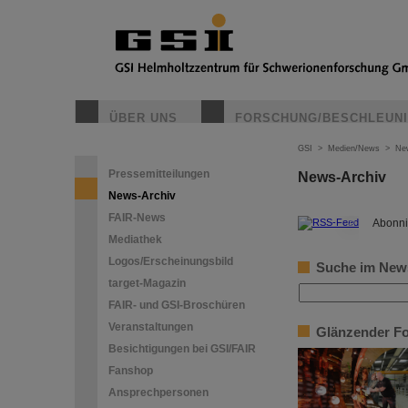
ÜBER UNS
FORSCHUNG/BESCHLEUN
GSI
>
Medien/News
>
Ne
Pressemitteilungen
News-Archiv
News-Archiv
FAIR-News
©
Abonni
Mediathek
Logos/Erscheinungsbild
Suche im New
target-Magazin
FAIR- und GSI-Broschüren
Veranstaltungen
Glänzender For
Besichtigungen bei GSI/FAIR
Fanshop
Ansprechpersonen