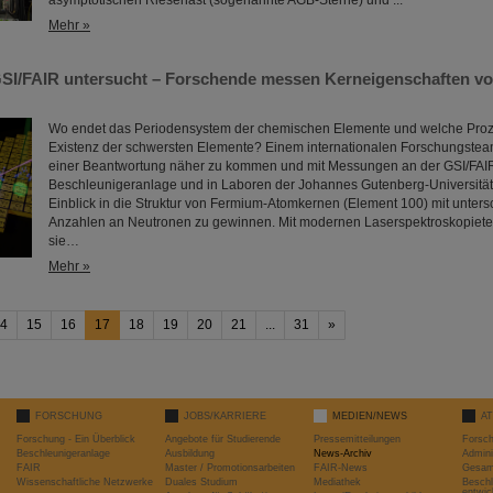
asymptotischen Riesenast (sogenannte AGB-Sterne) und ...
Mehr »
SI/FAIR untersucht – Forschende messen Kerneigenschaften vo
Wo endet das Periodensystem der chemischen Elemente und welche Proz
Existenz der schwersten Elemente? Einem internationalen Forschungsteam
einer Beantwortung näher zu kommen und mit Messungen an der GSI/FAI
Beschleunigeranlage und in Laboren der Johannes Gutenberg-Universität
Einblick in die Struktur von Fermium-Atomkernen (Element 100) mit unters
Anzahlen an Neutronen zu gewinnen. Mit modernen Laserspektroskopiet
sie…
Mehr »
4
15
16
17
18
19
20
21
...
31
»
FORSCHUNG
JOBS/KARRIERE
MEDIEN/NEWS
A
Forschung - Ein Überblick
Angebote für Studierende
Pressemitteilungen
Forsc
Beschleunigeranlage
Ausbildung
News-Archiv
Admini
FAIR
Master / Promotionsarbeiten
FAIR-News
Gesamt
Wissenschaftliche Netzwerke
Duales Studium
Mediathek
Beschl
entwic