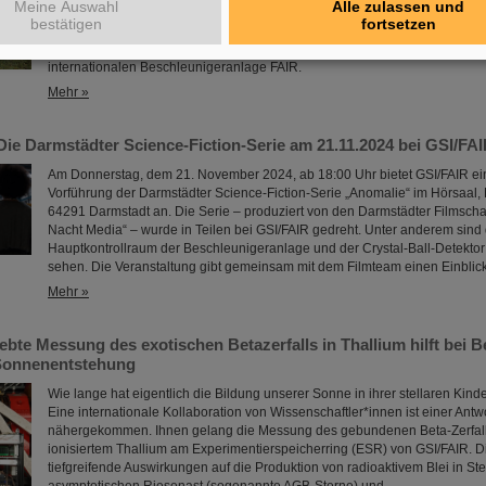
Meine Auswahl
Alle zulassen und
GSI/FAIR-Campus. In Rundgängen durch die Forschungsanlagen erhielten
bestätigen
fortsetzen
spannende Einblicke in die aktuelle physikalische Forschung, erkundeten
GSI-Teilchenbeschleuniger und -Experimente und informierten sich über 
internationalen Beschleunigeranlage FAIR.
Mehr »
e Darmstädter Science-Fiction-Serie am 21.11.2024 bei GSI/FAI
Am Donnerstag, dem 21. November 2024, ab 18:00 Uhr bietet GSI/FAIR ein
Vorführung der Darmstädter Science-Fiction-Serie „Anomalie“ im Hörsaal, 
64291 Darmstadt an. Die Serie – produziert von den Darmstädter Filmsch
Nacht Media“ – wurde in Teilen bei GSI/FAIR gedreht. Unter anderem sind
Hauptkontrollraum der Beschleunigeranlage und der Crystal-Ball-Detektor
sehen. Die Veranstaltung gibt gemeinsam mit dem Filmteam einen Einblic
Mehr »
ebte Messung des exotischen Betazerfalls in Thallium hilft bei
 Sonnenentstehung
Wie lange hat eigentlich die Bildung unserer Sonne in ihrer stellaren Kin
Eine internationale Kollaboration von Wissenschaftler*innen ist einer Antw
nähergekommen. Ihnen gelang die Messung des gebundenen Beta-Zerfalls
ionisiertem Thallium am Experimentierspeicherring (ESR) von GSI/FAIR. 
tiefgreifende Auswirkungen auf die Produktion von radioaktivem Blei in S