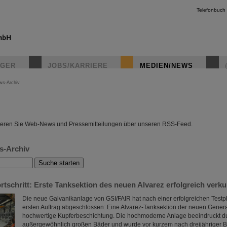
Telefonbuch
IGER
JOBS/KARRIERE
MEDIEN/NEWS
ws-Archiv
instagr
eren Sie Web-News und Pressemitteilungen über unseren RSS-Feed.
s-Archiv
tschritt: Erste Tanksektion des neuen Alvarez erfolgreich verku
Die neue Galvanikanlage von GSI/FAIR hat nach einer erfolgreichen Test
ersten Auftrag abgeschlossen: Eine Alvarez-Tanksektion der neuen Generat
hochwertige Kupferbeschichtung. Die hochmoderne Anlage beeindruckt du
außergewöhnlich großen Bäder und wurde vor kurzem nach dreijähriger Ba