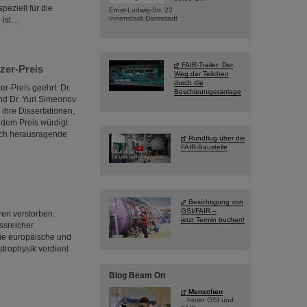
eziell für die
Ernst-Ludwig-Str. 22
Innenstadt Darmstadt
 ist…
FAIR-Trailer: Der
zer-Preis
Weg der Teilchen
durch die
r-Preis geehrt: Dr.
Beschleunigeranlage
nd Dr. Yuri Simeonov
 ihre Dissertationen,
t dem Preis würdigt
lich herausragende
Rundflug über die
FAIR-Baustelle
Besichtigung von
GSI/FAIR –
ren verstorben.
jetzt Termin buchen!
ssreicher
die europäische und
trophysik verdient
Blog Beam On
Menschen
...hinter GSI und