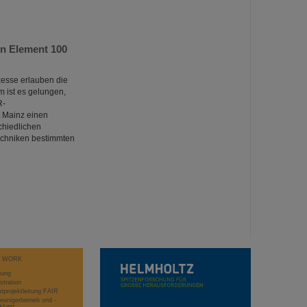
n Element 100
esse erlauben die
 ist es gelungen,
R-
 Mainz einen
chiedlichen
echniken bestimmten
T WORK
hung
stration
projektleitung FAIR
eunigerbetrieb und -
klung