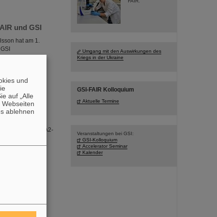
FAIR.
FAIR und GSI
lsson hat am 1.
 GSI
Umgang mit den Auswirkungen des
iproton und Ion
Kriegs in der Ukraine
fahrung und
ssenschaftliche
okies und
die
GSI-FAIR Kolloquium
e auf „Alle
Aktuelle Termine
n Webseiten
es ablehnen
roßformatige DIN-A2-
Veranstaltungen bei GSI:
ge und Schulferien
GSI-Kolloquium
 Bildern von GSI
Accelerator Seminar
Kalender
ag, den 23.
Physics“ den