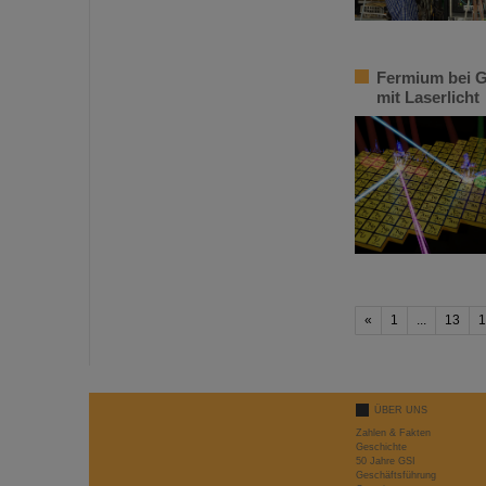
Fermium bei G
mit Laserlicht
«
1
...
13
1
ÜBER UNS
Zahlen & Fakten
Geschichte
50 Jahre GSI
Geschäftsführung