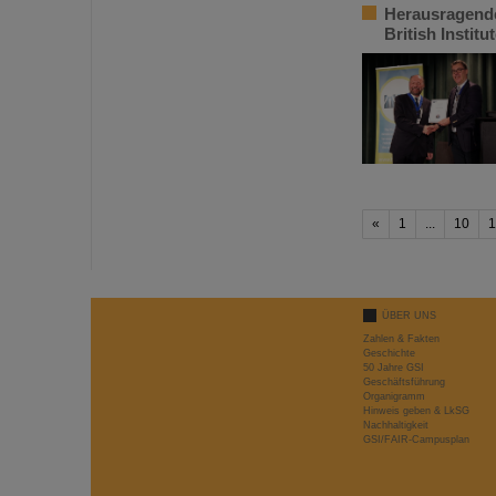
Herausragende
British Institu
«
1
...
10
1
ÜBER UNS
Zahlen & Fakten
Geschichte
50 Jahre GSI
Geschäftsführung
Organigramm
Hinweis geben & LkSG
Nachhaltigkeit
GSI/FAIR-Campusplan