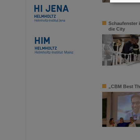
Schaufenster 
die City
„CBM Best The