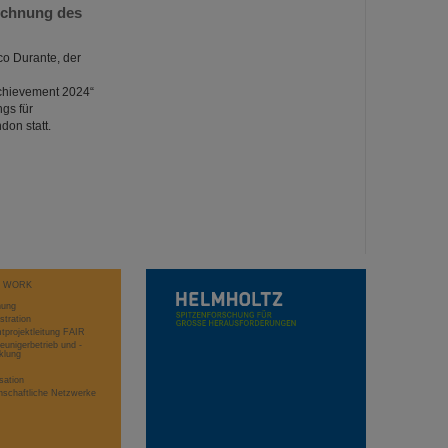
ichnung des
co Durante, der
Achievement 2024“
gs für
don statt.
T WORK
hung
stration
projektleitung FAIR
eunigerbetrieb und -
klung
sation
schaftliche Netzwerke