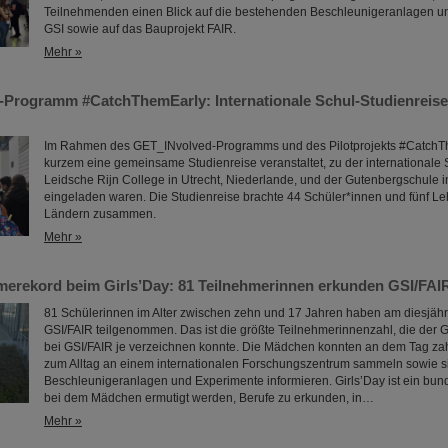
Teilnehmenden einen Blick auf die bestehenden Beschleunigeranlagen u
GSI sowie auf das Bauprojekt FAIR.
Mehr »
Programm #CatchThemEarly: Internationale Schul-Studienreise 
Im Rahmen des GET_INvolved-Programms und des Pilotprojekts #CatchT
kurzem eine gemeinsame Studienreise veranstaltet, zu der internationale
Leidsche Rijn College in Utrecht, Niederlande, und der Gutenbergschule
eingeladen waren. Die Studienreise brachte 44 Schüler*innen und fünf Le
Ländern zusammen.
Mehr »
merekord beim Girls’Day: 81 Teilnehmerinnen erkunden GSI/FAI
81 Schülerinnen im Alter zwischen zehn und 17 Jahren haben am diesjähr
GSI/FAIR teilgenommen. Das ist die größte Teilnehmerinnenzahl, die der G
bei GSI/FAIR je verzeichnen konnte. Die Mädchen konnten an dem Tag za
zum Alltag an einem internationalen Forschungszentrum sammeln sowie si
Beschleunigeranlagen und Experimente informieren. Girls’Day ist ein bun
bei dem Mädchen ermutigt werden, Berufe zu erkunden, in…
Mehr »