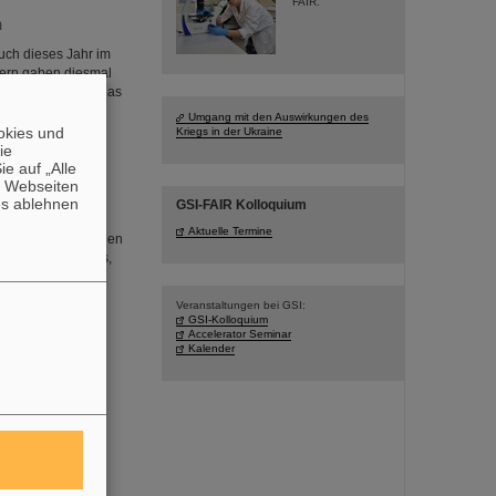
FAIR.
n
uch dieses Jahr im
iern gaben diesmal
es, sondern auch das
Umgang mit den Auswirkungen des
okies und
Kriegs in der Ukraine
die
e auf „Alle
n Webseiten
es ablehnen
GSI-FAIR Kolloquium
 GSI. Zu der
Aktuelle Termine
ter der schwedischen
nce Sweden“ ist es,
Veranstaltungen bei GSI:
GSI-Kolloquium
Accelerator Seminar
Kalender
Ministerpräsident
aubere und
sson, der
 teil und
schaft und