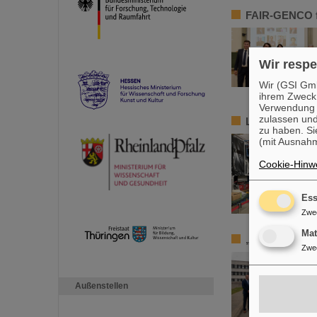
FAIR-GENCO fe
Wir respe
Wir (GSI Gmb
ihrem Zweck
Verwendung v
zulassen und
Lenkungsaussc
zu haben. Si
(mit Ausnahm
Cookie-Hinwe
Ess
Zwe
Ma
„Hessen soll 
Zwe
Außenstellen