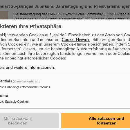
iert 25-jähriges Jubiläum: Jahrestagung und Preisverleihunge
Die Jahrestagung der FAIR-GSI Exotic Nuclei Community (GENCO) fand a
Rahmen des „NUSTAR Annual Meeting“ bei GSI/FAIR statt. Anlass zum Fe
nicht nur die Verleihungen der Mitgliedschaften und des Nachwuchspreis
ktieren Ihre Privatsphäre
25-jähre GENCO-Jubiläum.
H) verwenden Cookies auf „gsi.de“. Einzelheiten zu den Arten von Co
Mehr »
 finden Sie unten und in unserem
Cookie-Hinweis
. Bitte willigen Sie in 
on Cookies ein, wie in unserem Cookie-Hinweis beschrieben, indem Si
 fortsetzen“ klicken, um die bestmögliche Nutzererfahrung auf unsere
huss von „Big Science Sweden“ trifft sich bei GSI/FAIR
e können auch Ihre bevorzugten Einstellungen vornehmen oder Cooki
e unbedingt erforderlicher Cookies).
Eine Delegation von „Big Science Sweden“ besuchte vor Kurzem FAIR und
Delegation gehörten Teammitglieder, der Lenkungsausschuss, und Vertre
is und weitere Informationen
.
Abteilung des internationalen Konzerns GE Healthcare. Ziel von „Big Scie
schwedische Industrie, Universitäten und Forschungsinstitute mit
Großforschungseinrichtungen in Verbindung zu bringen.
entials
(immer erforderlich)
Mehr »
ck
:
Unbedingt erforderliche Cookies
tomo
Kernfusionsstandort Nummer eins werden“
ck
:
Statistik-Cookies
Bei einem Spitzentreffen am ehemaligen Kernkraftwerkstandort Biblis hat 
Boris Rhein laserbasierte Kernfusion als Schlüsseltechnologie für eine s
wirtschaftliche Energieversorgung bezeichnet. Auch Professor Thomas Nil
Meine Auswahl
Alle zulassen und
Wissenschaftliche Geschäftsführer von GSI und FAIR, nahm an dem Treffen
bestätigen
fortsetzen
unterzeichnete gemeinsam mit zahlreichen Vertreter*innen aus Politk, Wirt