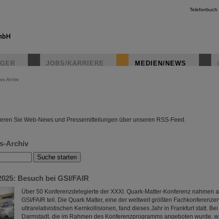
Telefonbuch
IGER
JOBS/KARRIERE
MEDIEN/NEWS
ws-Archiv
instagr
eren Sie Web-News und Pressemitteilungen über unseren RSS-Feed.
s-Archiv
2025: Besuch bei GSI/FAIR
Über 50 Konferenzdelegierte der XXXI. Quark-Matter-Konferenz nahmen 
GSI/FAIR teil. Die Quark Matter, eine der weltweit größten Fachkonferenze
ultrarelativistischen Kernkollisionen, fand dieses Jahr in Frankfurt statt. B
Darmstadt, die im Rahmen des Konferenzprogramms angeboten wurde, wa