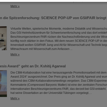
Wissenschaft ein Memorandum of Understanding (MoU) zur Kernfusion.
Mehr »
in die Spitzenforschung: SCIENCE POP-UP von GSI/FAIR bringt 
Virtuelle Welten, spielerische Momente, moderne Didaktik und Wissenscha
Das GSI Helmholtzzentrum für Schwerionenforschung und das dort entsteh
Beschleunigerzentrum FAIR rücken die Nachwuchsförderung und die Wiss
künftig noch stärker in den Fokus. Mit dem neuen SCIENCE POP-UP in de
Innenstadt wollen GSI/FAIR Jung und Alt für Wissenschaft und Technik bege
Mitmachraum mit Wissenschaft zum Anfassen ...
Mehr »
sis Award“ geht an Dr. Kshitij Agarwal
Die CBM-Kollaboration hat eine herausragende Promotionsarbeit mit dem
Award 2024“ ausgezeichnet. Der Preis ging an Dr. Kshitij Agarwal und wu
während des CBM-Kollaborationsmeetings vergeben. Das CBM-Experiment
Kernmaterie (Compressed Baryonic Matter) ist eine der zentralen Forsch
internationalen Beschleunigerzentrums FAIR, das derzeit bei GSI entsteht. 
hat seine Dissertation an der Universität Tübingen vorgelegt.…
Mehr »