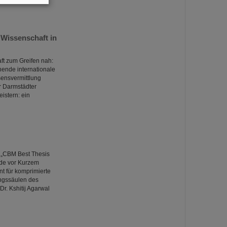
Wissenschaft in
ft zum Greifen nah:
ende internationale
ensvermittlung
r Darmstädter
istern: ein
 „CBM Best Thesis
rde vor Kurzem
 für komprimierte
ungssäulen des
Dr. Kshitij Agarwal