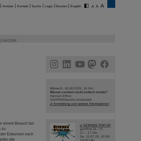
Anreise
Kontakt
Suche
Login
Drucken
English
@WORK
am
linkedin
youtube
helmholtz.social
facebook
Mittwoch, 19.08.2026, 14 Uhr
Warum existiert nicht einfach nichts?
Hannah Elfner,
GSI/FAIR/Goethe-Universität
Anmeldung und weitere Informationen
an einem Besuch bei
SCIENCE POP-UP
n zu
geöffnet Di – Fr,
12 – 17 Uhr
ei der Exkursion nach
Sa, 11.07.26, 10:30-
rfen die
16:00 Uhr