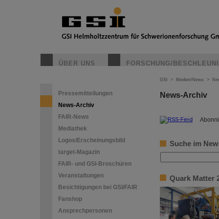
ÜBER UNS
FORSCHUNG/BESCHLEUN
GSI
>
Medien/News
>
Ne
Pressemitteilungen
News-Archiv
News-Archiv
FAIR-News
©
Abonni
Mediathek
Logos/Erscheinungsbild
Suche im New
target-Magazin
FAIR- und GSI-Broschüren
Veranstaltungen
Quark Matter 
Besichtigungen bei GSI/FAIR
Fanshop
Ansprechpersonen