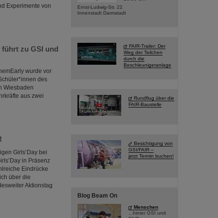
nd Experimente von
Ernst-Ludwig-Str. 22
Innenstadt Darmstadt
FAIR-Trailer: Der
führt zu GSI und
Weg der Teilchen
durch die
Beschleunigeranlage
hemEarly wurde vor
 Schüler*innen des
 in Wiesbaden
hrkräfte aus zwei
Rundflug über die
FAIR-Baustelle
R
Besichtigung von
GSI/FAIR –
igen Girls’Day bei
jetzt Termin buchen!
irls’Day in Präsenz
hlreiche Eindrücke
ch über die
desweiter Aktionstag
Blog Beam On
Menschen
...hinter GSI und