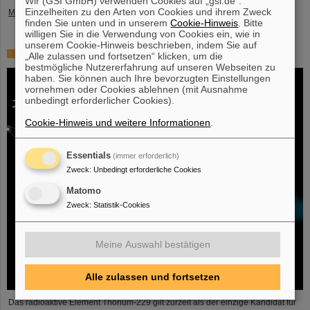
Wir (GSI GmbH) verwenden Cookies auf „gsi.de“.
Einzelheiten zu den Arten von Cookies und ihrem Zweck
Mehr »
finden Sie unten und in unserem
Cookie-Hinweis
. Bitte
willigen Sie in die Verwendung von Cookies ein, wie in
unserem Cookie-Hinweis beschrieben, indem Sie auf
Hoffnung auf Entwicklung einer Atomkernuhr wächst
„Alle zulassen und fortsetzen“ klicken, um die
bestmögliche Nutzererfahrung auf unseren Webseiten zu
haben. Sie können auch Ihre bevorzugten Einstellungen
vornehmen oder Cookies ablehnen (mit Ausnahme
unbedingt erforderlicher Cookies).
Cookie-Hinweis und weitere Informationen
.
Essentials
(immer erforderlich)
Zweck
:
Unbedingt erforderliche Cookies
Matomo
Zweck
:
Statistik-Cookies
Meine Auswahl bestätigen
Alle zulassen und fortsetzen
Das radioaktive Element Thorium-229 gilt zurzeit als der einzige Kandidat für