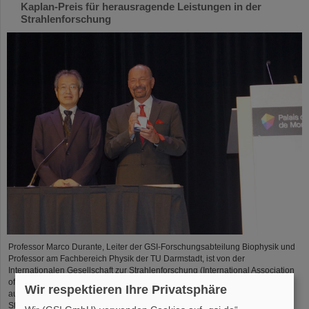
Kaplan-Preis für herausragende Leistungen in der
Strahlenforschung
Professor Marco Durante, Leiter der GSI-Forschungsabteilung Biophysik und
Professor am Fachbereich Physik der TU Darmstadt, ist von der
Internationalen Gesellschaft zur Strahlenforschung (International Association
of Radiation Research, IARR) mit dem renommierten Henry-Kaplan-Preis
Wir respektieren Ihre Privatsphäre
ausgezeichnet worden. Der Preis gilt als die höchste Auszeichnung der
Strahlenforschung...