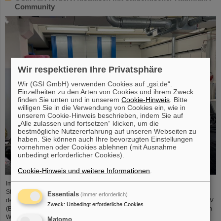
Community
Wir respektieren Ihre Privatsphäre
Wir (GSI GmbH) verwenden Cookies auf „gsi.de“.
Einzelheiten zu den Arten von Cookies und ihrem Zweck
finden Sie unten und in unserem
Cookie-Hinweis
. Bitte
willigen Sie in die Verwendung von Cookies ein, wie in
unserem Cookie-Hinweis beschrieben, indem Sie auf
„Alle zulassen und fortsetzen“ klicken, um die
bestmögliche Nutzererfahrung auf unseren Webseiten zu
haben. Sie können auch Ihre bevorzugten Einstellungen
vornehmen oder Cookies ablehnen (mit Ausnahme
unbedingt erforderlicher Cookies).
Cookie-Hinweis und weitere Informationen
.
Im Rahmen der BVSR-Konferenz 2026 begrüßte GSI/FAIR vor Kurzem 200
Studierende aus dem Bereich Raumfahrt und Ingenieurwissenschaften auf
Essentials
(immer erforderlich)
dem Campus in Darmstadt. Der Bundesverband studentischer Raumfahrt e. V.
Zweck
:
Unbedingt erforderliche Cookies
(BVSR) repräsentiert auf nationalem Level Studierendengruppen, die sich an
Weltraumprojekten beteiligen. Der Besuch bot spannende Einblicke in
Matomo