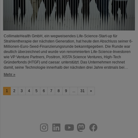
CollimateHealth GmbH, ein wegweisendes Life-Science-Start-up für
Strahlentherapie der nächsten Generation, hat heute den Abschluss seiner 6-
Millionen-Euro-Seed-Finanzierungsrunde bekanntgegeben. Die Runde war
deutlich überzeichnet und wurde von renommierten Life-Science-Investoren
wie VP Venture Partners, Positron, XISTA Science Ventures, High-Tech
Gründerfonds (HTGF) und caesar. unterstützt. Das Unternehmen rechnet
damit, seine Technologie innerhalb der nächsten drei Jahre erstmals bei…
Mehr »
1
2
3
4
5
6
7
8
9
...
31
»
instagram
linkedin
youtube
helmholtz.social
facebook