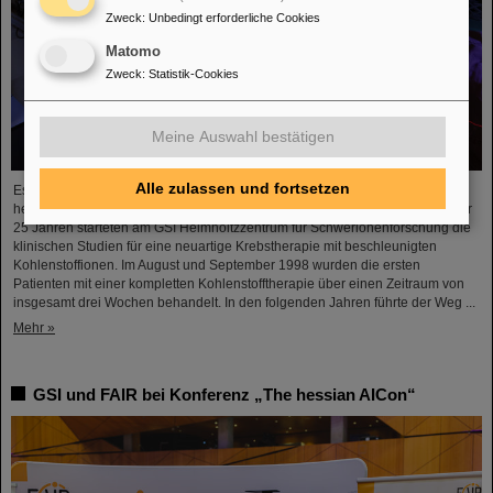
Zweck
:
Unbedingt erforderliche Cookies
Matomo
Zweck
:
Statistik-Cookies
Meine Auswahl bestätigen
Alle zulassen und fortsetzen
Es war der Beginn einer Erfolgsgeschichte und ist bis heute ein
herausragendes Beispiel für vorbildlich gelungenen Technologietransfer: Vor
25 Jahren starteten am GSI Helmholtzzentrum für Schwerionenforschung die
klinischen Studien für eine neuartige Krebstherapie mit beschleunigten
Kohlenstoffionen. Im August und September 1998 wurden die ersten
Patienten mit einer kompletten Kohlenstofftherapie über einen Zeitraum von
insgesamt drei Wochen behandelt. In den folgenden Jahren führte der Weg ...
Mehr »
GSI und FAIR bei Konferenz „The hessian AICon“