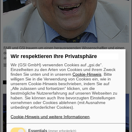
FAIR und GSI trauern um einen herausragenden Wissenschaftler und einen
der Wegbereiter für das FAIR-Projekt. Der indische Physiker Bikash Sinha ist
Wir respektieren Ihre Privatsphäre
am 11. August im Alter von 78 Jahren von uns gegangen.
Wir (GSI GmbH) verwenden Cookies auf „gsi.de“.
Mehr »
Einzelheiten zu den Arten von Cookies und ihrem Zweck
finden Sie unten und in unserem
Cookie-Hinweis
. Bitte
willigen Sie in die Verwendung von Cookies ein, wie in
25 Jahre Tumortherapie: Präzise Waffen im Kampf gegen
unserem Cookie-Hinweis beschrieben, indem Sie auf
den Krebs
„Alle zulassen und fortsetzen“ klicken, um die
bestmögliche Nutzererfahrung auf unseren Webseiten zu
haben. Sie können auch Ihre bevorzugten Einstellungen
vornehmen oder Cookies ablehnen (mit Ausnahme
unbedingt erforderlicher Cookies).
Cookie-Hinweis und weitere Informationen
.
Essentials
(immer erforderlich)