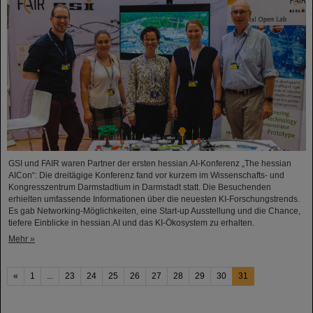
GSI und FAIR waren Partner der ersten hessian.AI-Konferenz „The hessian
AICon“: Die dreitägige Konferenz fand vor kurzem im Wissenschafts- und
Kongresszentrum Darmstadtium in Darmstadt statt. Die Besuchenden
erhielten umfassende Informationen über die neuesten KI-Forschungstrends.
Es gab Networking-Möglichkeiten, eine Start-up Ausstellung und die Chance,
tiefere Einblicke in hessian.AI und das KI-Ökosystem zu erhalten.
Mehr »
«
1
...
23
24
25
26
27
28
29
30
31