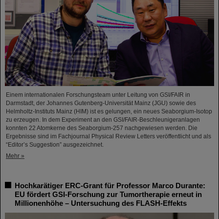
Einem internationalen Forschungsteam unter Leitung von GSI/FAIR in
Darmstadt, der Johannes Gutenberg-Universität Mainz (JGU) sowie des
Helmholtz-Instituts Mainz (HIM) ist es gelungen, ein neues Seaborgium-Isotop
zu erzeugen. In dem Experiment an den GSI/FAIR-Beschleunigeranlagen
konnten 22 Atomkerne des Seaborgium-257 nachgewiesen werden. Die
Ergebnisse sind im Fachjournal Physical Review Letters veröffentlicht und als
“Editor’s Suggestion” ausgezeichnet.
Mehr »
Hochkarätiger ERC-Grant für Professor Marco Durante:
EU fördert GSI-Forschung zur Tumortherapie erneut in
Millionenhöhe – Untersuchung des FLASH-Effekts