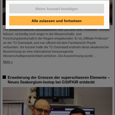
Meine Auswahl bestätigen
Alle zulassen und fortsetzen
Der Wissenschaftliche Geschäftsführer von GSI und FAIR, Professor Thomas
Nilsson, ist künftig noch enger in die Wissenschafts- und
Forschungslandschaft in der Region eingebunden: Er ist „Affiliate Professor“
an der TU Darmstadt, und nun offiziell mit dem Fachbereich Physik
verbunden. Vor kurzem hatte die TU Darmstadt erstmals diese akademische
Bezeichnung an eine international herausragende
Wissenschaftspersönlichkeit verliehen. Die Auszeichnung wurde ...
Mehr »
Erweiterung der Grenzen der superschweren Elemente –
Neues Seaborgium-Isotop bei GSI/FAIR entdeckt