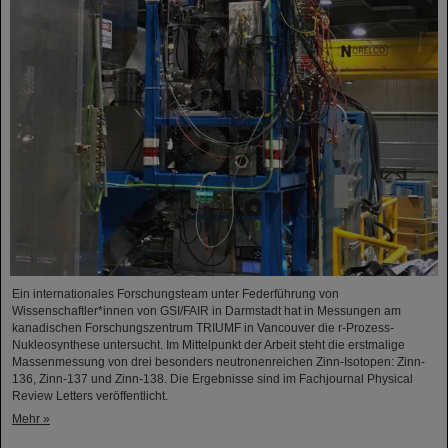
Ein internationales Forschungsteam unter Federführung von
Wissenschaftler*innen von GSI/FAIR in Darmstadt hat in Messungen am
kanadischen Forschungszentrum TRIUMF in Vancouver die r-Prozess-
Nukleosynthese untersucht. Im Mittelpunkt der Arbeit steht die erstmalige
Massenmessung von drei besonders neutronenreichen Zinn-Isotopen: Zinn-
136, Zinn-137 und Zinn-138. Die Ergebnisse sind im Fachjournal Physical
Review Letters veröffentlicht.
Mehr »