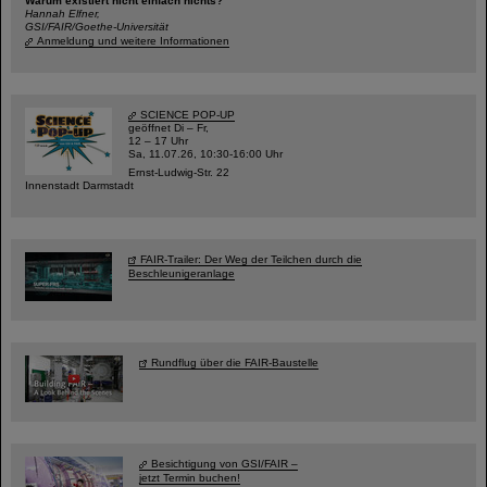
Warum existiert nicht einfach nichts?
Hannah Elfner,
GSI/FAIR/Goethe-Universität
Anmeldung und weitere Informationen
SCIENCE POP-UP
geöffnet Di – Fr,
12 – 17 Uhr
Sa, 11.07.26, 10:30-16:00 Uhr
Ernst-Ludwig-Str. 22
Innenstadt Darmstadt
FAIR-Trailer: Der Weg der Teilchen durch die
Beschleunigeranlage
Rundflug über die FAIR-Baustelle
Besichtigung von GSI/FAIR –
jetzt Termin buchen!