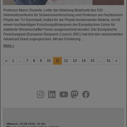
Professor Marco Durante, Leiter der Abteilung Biophysik des GSI
Helmholtzzentrums für Schwerionenforschung und Professor am Fachbereich
Physik der TU Darmstadt, Institut für die Physik kondensierter Materie, ist mit
einem hochkarätigen Forschungsförderpreis der Europäischen Union für
etablierte Wissenschaftler*innen ausgezeichnet worden: Der Europäische
Forschungsrat (European Research Council, ERC) hat ihm den renommierten
Advanced Grant zugesprochen. Mit der Förderung ...
Mehr »
«
1
...
7
8
9
10
11
12
13
14
15
...
31
»
instagram
linkedin
youtube
helmholtz.social
facebook
Mittwoch, 19.08.2026, 14 Uhr