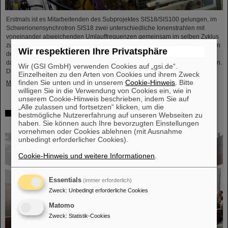
Erstmals ist es Mitarbeitenden des Subprojektes SIS18/SIS100 gelungen, im
Schwerionensynchrotron SIS18 zwei unterschiedliche Ionenstrahlen mit
voneinander abweichenden Umlauffrequenzen gemeinsam im selben Zyklus
zu beschleunigen und zu extrahieren. Dabei überholen die schnelleren Ionen
Wir respektieren Ihre Privatsphäre
des einen Strahls die langsameren Ionen des anderen Strahls ständig, so
dass sich die Teilchenpakete der beiden Strahlen immer wieder durchdringen.
Wir (GSI GmbH) verwenden Cookies auf „gsi.de“.
Dieses weltweit einmalige Verfahren unterstreicht eindrucksvoll…
Einzelheiten zu den Arten von Cookies und ihrem Zweck
finden Sie unten und in unserem
Cookie-Hinweis
. Bitte
Mehr »
willigen Sie in die Verwendung von Cookies ein, wie in
unserem Cookie-Hinweis beschrieben, indem Sie auf
„Alle zulassen und fortsetzen“ klicken, um die
Auszeichnung: Professor Thomas Nilsson ist „Affiliate
bestmögliche Nutzererfahrung auf unseren Webseiten zu
Professor“ an der TU Darmstadt
haben. Sie können auch Ihre bevorzugten Einstellungen
vornehmen oder Cookies ablehnen (mit Ausnahme
unbedingt erforderlicher Cookies).
Cookie-Hinweis und weitere Informationen
.
Essentials
(immer erforderlich)
Zweck
:
Unbedingt erforderliche Cookies
Matomo
Zweck
:
Statistik-Cookies