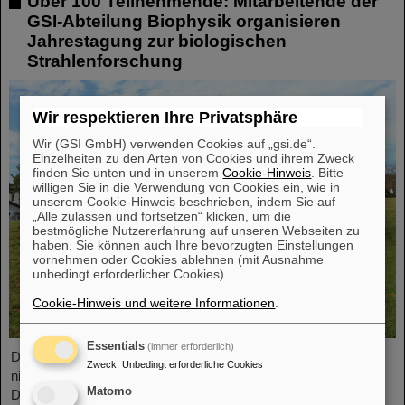
Über 100 Teilnehmende: Mitarbeitende der
GSI-Abteilung Biophysik organisieren
Jahrestagung zur biologischen
Strahlenforschung
Wir respektieren Ihre Privatsphäre
Wir (GSI GmbH) verwenden Cookies auf „gsi.de“.
Einzelheiten zu den Arten von Cookies und ihrem Zweck
finden Sie unten und in unserem
Cookie-Hinweis
. Bitte
willigen Sie in die Verwendung von Cookies ein, wie in
unserem Cookie-Hinweis beschrieben, indem Sie auf
„Alle zulassen und fortsetzen“ klicken, um die
bestmögliche Nutzererfahrung auf unseren Webseiten zu
haben. Sie können auch Ihre bevorzugten Einstellungen
vornehmen oder Cookies ablehnen (mit Ausnahme
unbedingt erforderlicher Cookies).
Cookie-Hinweis und weitere Informationen
.
Essentials
(immer erforderlich)
Die Forschung zu biologischen Wirkungen ionisierender und
Zweck
:
Unbedingt erforderliche Cookies
nichtionisierender Strahlungen zu fördern, ist das Hauptziel der
Matomo
Deutschen Gesellschaft für Biologische Strahlenforschung