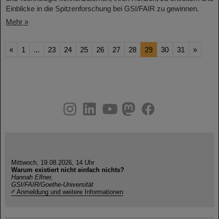
Einblicke in die Spitzenforschung bei GSI/FAIR zu gewinnen.
Mehr »
«
1
...
23
24
25
26
27
28
29
30
31
»
instagram
linkedin
youtube
helmholtz.social
facebook
Mittwoch, 19.08.2026, 14 Uhr
Warum existiert nicht einfach nichts?
Hannah Elfner,
GSI/FAIR/Goethe-Universität
Anmeldung und weitere Informationen