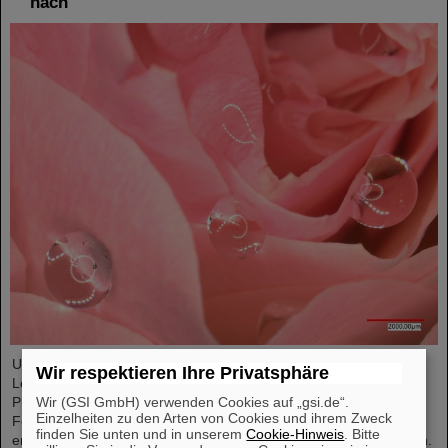
nach
Unter Führung von Professorin María Eugenia Toimil-Molares,
Wir respektieren Ihre Privatsphäre
Leiterin der Abteilung Materialforschung von GSI/FAIR und
Professorin an der Technischen Universität Darmstadt, hat ein
Wir (GSI GmbH) verwenden Cookies auf „gsi.de“.
Einzelheiten zu den Arten von Cookies und ihrem Zweck
Forschungsteam neuartige Oberflächen aus Goldnanodrähten
finden Sie unten und in unserem
Cookie-Hinweis
. Bitte
entwickelt, deren Benetzungsverhalten sich gezielt steuern lassen.