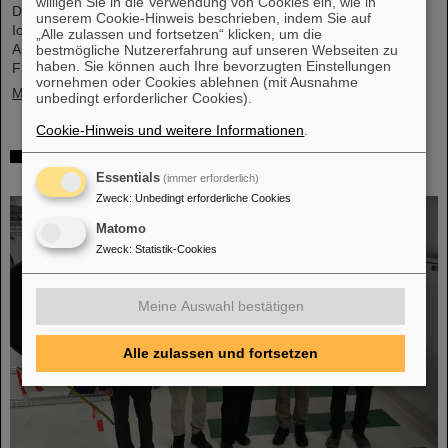
willigen Sie in die Verwendung von Cookies ein, wie in
Diese Materialien, hergestellt durch Elektrodeposition und
unserem Cookie-Hinweis beschrieben, indem Sie auf
Ionenspur-Nanotechnologie, eröffnen neue Perspektiven für
„Alle zulassen und fortsetzen“ klicken, um die
Anwendungen in mikrofluidischen Geräten, im
bestmögliche Nutzererfahrung auf unseren Webseiten zu
haben. Sie können auch Ihre bevorzugten Einstellungen
Flüssigkeitstransport und in der…
vornehmen oder Cookies ablehnen (mit Ausnahme
Mehr »
unbedingt erforderlicher Cookies).
Cookie-Hinweis und weitere Informationen
.
Von der Raumstation ins Forschungslabor:
Astronauten zu Gast bei GSI und FAIR
Essentials
(immer erforderlich)
Zweck
:
Unbedingt erforderliche Cookies
Matomo
Zweck
:
Statistik-Cookies
Meine Auswahl bestätigen
Alle zulassen und fortsetzen