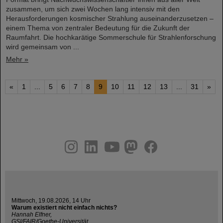
zusammen, um sich zwei Wochen lang intensiv mit den
Herausforderungen kosmischer Strahlung auseinanderzusetzen –
einem Thema von zentraler Bedeutung für die Zukunft der
Raumfahrt. Die hochkarätige Sommerschule für Strahlenforschung
wird gemeinsam von ...
Mehr »
«
1
...
5
6
7
8
9
10
11
12
13
...
31
»
instagram
linkedin
youtube
helmholtz.social
facebook
Mittwoch, 19.08.2026, 14 Uhr
Warum existiert nicht einfach nichts?
Hannah Elfner,
GSI/FAIR/Goethe-Universität