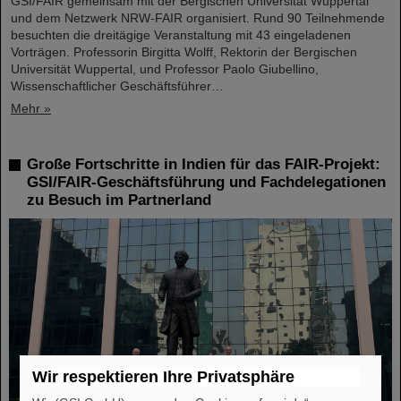
GSI/FAIR gemeinsam mit der Bergischen Universität Wuppertal
und dem Netzwerk NRW-FAIR organisiert. Rund 90 Teilnehmende
besuchten die dreitägige Veranstaltung mit 43 eingeladenen
Vorträgen. Professorin Birgitta Wolff, Rektorin der Bergischen
Universität Wuppertal, und Professor Paolo Giubellino,
Wissenschaftlicher Geschäftsführer…
Mehr »
Große Fortschritte in Indien für das FAIR-Projekt:
GSI/FAIR-Geschäftsführung und Fachdelegationen
zu Besuch im Partnerland
Wir respektieren Ihre Privatsphäre