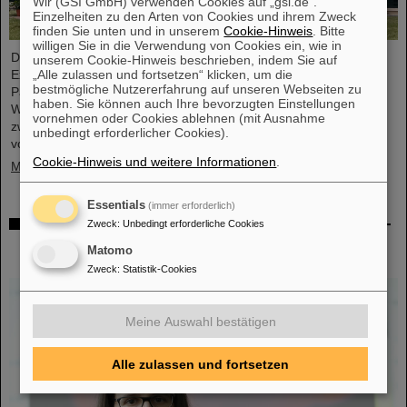
Wir (GSI GmbH) verwenden Cookies auf „gsi.de“.
Einzelheiten zu den Arten von Cookies und ihrem Zweck
finden Sie unten und in unserem
Cookie-Hinweis
. Bitte
willigen Sie in die Verwendung von Cookies ein, wie in
Die Geschäftsführung von GSI und FAIR sowie
unserem Cookie-Hinweis beschrieben, indem Sie auf
„Alle zulassen und fortsetzen“ klicken, um die
Expertendelegationen haben vor kurzem bei Besuchen im FAIR-
bestmögliche Nutzererfahrung auf unseren Webseiten zu
Partnerland wichtige Gespräche geführt, um entscheidende
haben. Sie können auch Ihre bevorzugten Einstellungen
Weichenstellungen für die weitere nachhaltige Zusammenarbeit
vornehmen oder Cookies ablehnen (mit Ausnahme
zwischen GSI/FAIR und Indien im Rahmen des FAIR-Projekts
unbedingt erforderlicher Cookies).
vorzunehmen.
Cookie-Hinweis und weitere Informationen
.
Mehr »
Essentials
(immer erforderlich)
GSI-Forscherin Almudena Arcones zu Max-Planck-
Zweck
:
Unbedingt erforderliche Cookies
Fellow am Max-Planck-Institut für Kernphysik in
Matomo
Heidelberg ernannt
Zweck
:
Statistik-Cookies
Meine Auswahl bestätigen
Alle zulassen und fortsetzen