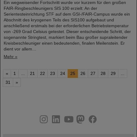
Ein wegweisender Fortschritt wurde vor kurzem für den großen
FAIR-Ringbeschleunigers SIS 100 erzielt: An der
Serientesteinrichtung STF auf dem GSI-/FAIR-Campus wurde ein
Abschnitt des kryogenen Teils des SIS100 aufgebaut und
anschließend erstmals bei der erforderlichen Betriebstemperatur
von -269 Grad Celsius getestet. Dieser entscheidende Schritt, der
sogenannte Stringtest, markiert beim Bau großer supraleitender
Kreisbeschleuniger einen bedeutenden, finalen Meilenstein. Er
dient vor allem…
Mehr »
«
1
...
21
22
23
24
25
26
27
28
29
...
31
»
instagram
linkedin
youtube
helmholtz.social
facebook