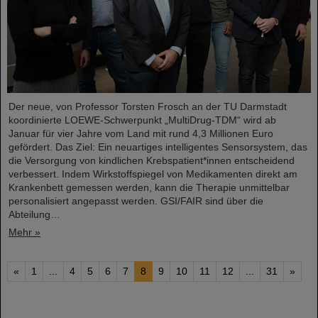
Der neue, von Professor Torsten Frosch an der TU Darmstadt
koordinierte LOEWE-Schwerpunkt „MultiDrug-TDM“ wird ab
Januar für vier Jahre vom Land mit rund 4,3 Millionen Euro
gefördert. Das Ziel: Ein neuartiges intelligentes Sensorsystem, das
die Versorgung von kindlichen Krebspatient*innen entscheidend
verbessert. Indem Wirkstoffspiegel von Medikamenten direkt am
Krankenbett gemessen werden, kann die Therapie unmittelbar
personalisiert angepasst werden. GSI/FAIR sind über die
Abteilung…
Mehr »
«
1
...
4
5
6
7
8
9
10
11
12
...
31
»