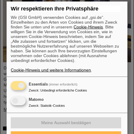
Wir respektieren Ihre Privatsphäre
Wir (GSI GmbH) verwenden Cookies auf „gsi.de“.
Einzelheiten zu den Arten von Cookies und ihrem Zweck
finden Sie unten und in unserem
Cookie-Hinweis
. Bitte
willigen Sie in die Verwendung von Cookies ein, wie in
unserem Cookie-Hinweis beschrieben, indem Sie auf
„Alle zulassen und fortsetzen“ klicken, um die
bestmögliche Nutzererfahrung auf unseren Webseiten zu
haben. Sie können auch Ihre bevorzugten Einstellungen
vornehmen oder Cookies ablehnen (mit Ausnahme
unbedingt erforderlicher Cookies).
Der GSI/FAIR-Wissenschaftler Privatdozent Dr. Michael Scholz
Cookie-Hinweis und weitere Informationen
.
wurde im Rahmen der diesjährigen Jahrestagung der Deutschen
Gesellschaft für biologische Strahlenforschung (DeGBS) in
Essentials
(immer erforderlich)
München für seine Beiträge in der Strahlenforschung mit dem
Ulrich-Hagen-Preis ausgezeichnet. Der Preis wird für
Zweck
:
Unbedingt erforderliche Cookies
herausragende Verdienste in der deutschen Strahlenforschung –
Matomo
typischerweise für ein Lebenswerk – vergeben.
Zweck
:
Statistik-Cookies
Mehr »
Meine Auswahl bestätigen
Tag der offenen Tür in der Hessischen