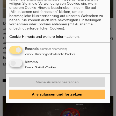
willigen Sie in die Verwendung von Cookies ein, wie in
unserem Cookie-Hinweis beschrieben, indem Sie auf
„Alle zulassen und fortsetzen“ klicken, um die
bestmögliche Nutzererfahrung auf unseren Webseiten zu
haben. Sie können auch Ihre bevorzugten Einstellungen
Dr. Guy Leckenby ist für seine herausragende Promotionsarbeit
vornehmen oder Cookies ablehnen (mit Ausnahme
unbedingt erforderlicher Cookies).
zur Untersuchung des gebundenen Betazerfalls mit Experimenten
am GSI/FAIR-Experimentierspeicherring ESR mit dem FAIR-GSI
Cookie-Hinweis und weitere Informationen
.
PhD Award 2025 ausgezeichnet worden. Seine Präzisionsmessung
an vollständig ionisierten Thallium-205-Ionen trug zur Lösung
eines seit Jahrzehnten bestehenden Rätsels über den Ursprung
Essentials
(immer erforderlich)
von Blei in unserem Sonnensystem bei und stellt eine
Zweck
:
Unbedingt erforderliche Cookies
herausragende Leistung für GSI/FAIR dar.
Matomo
Mehr »
Zweck
:
Statistik-Cookies
ALICE löst Rätsel um Erzeugung und Überleben
Meine Auswahl bestätigen
leichter Atomkerne – GSI/FAIR-Forschende
beteiligt
Alle zulassen und fortsetzen