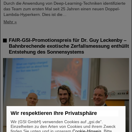
Durch die Anwendung von Deep-Learning-Techniken identifizierte
das Team zum ersten Mal seit 25 Jahren einen neuen Doppel-
Lambda-Hyperkern. Dies ist die…
Mehr »
FAIR-GSI-Promotionspreis für Dr. Guy Leckenby –
Bahnbrechende exotische Zerfallsmessung enthüllt
Entstehung des Sonnensystems
Wir respektieren Ihre Privatsphäre
Wir (GSI GmbH) verwenden Cookies auf „gsi.de“.
Einzelheiten zu den Arten von Cookies und ihrem Zweck
finden Sie unten und in unserem
Cookie-Hinweis
. Bitte