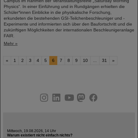
Campus im Rahmen der Veranstaltungsreihe „Saturday Morning
Physics“. In einer Einführung und in Rundgängen erhielten die
Schüler*innen Einblicke in die physikalische Forschung,
erkundeten die bestehenden GSI-Teilchenbeschleuniger und -
Experimente und informierten sich über den Baufortschritt und die
zukünftigen Möglichkeiten der internationalen Beschleunigeranlage
FAIR.
Mehr »
«
1
2
3
4
5
6
7
8
9
10
...
31
»
instagram
linkedin
youtube
helmholtz.social
facebook
Mittwoch, 19.08.2026, 14 Uhr
Warum existiert nicht einfach nichts?