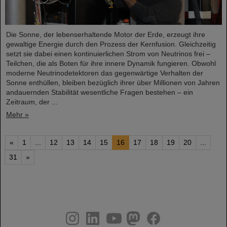
Die Sonne, der lebenserhaltende Motor der Erde, erzeugt ihre
gewaltige Energie durch den Prozess der Kernfusion. Gleichzeitig
setzt sie dabei einen kontinuierlichen Strom von Neutrinos frei –
Teilchen, die als Boten für ihre innere Dynamik fungieren. Obwohl
moderne Neutrinodetektoren das gegenwärtige Verhalten der
Sonne enthüllen, bleiben bezüglich ihrer über Millionen von Jahren
andauernden Stabilität wesentliche Fragen bestehen – ein
Zeitraum, der ...
Mehr »
«
1
...
12
13
14
15
16
17
18
19
20
...
31
»
instagram
linkedin
youtube
helmholtz.social
facebook