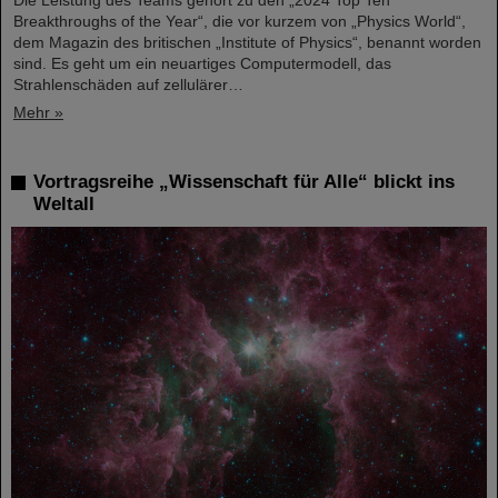
Die Leistung des Teams gehört zu den „2024 Top Ten
Breakthroughs of the Year“, die vor kurzem von „Physics World“,
dem Magazin des britischen „Institute of Physics“, benannt worden
sind. Es geht um ein neuartiges Computermodell, das
Strahlenschäden auf zellulärer…
Mehr »
Vortragsreihe „Wissenschaft für Alle“ blickt ins
Weltall