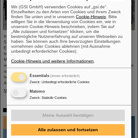
Wir (GSI GmbH) verwenden Cookies auf „gsi.de“.
Einzelheiten zu den Arten von Cookies und ihrem Zweck
finden Sie unten und in unserem
Cookie-Hinweis
. Bitte
willigen Sie in die Verwendung von Cookies ein, wie in
unserem Cookie-Hinweis beschrieben, indem Sie auf
„Alle zulassen und fortsetzen“ klicken, um die
In einer äußerst konstruktiven und zielführenden FAIR-Council
bestmögliche Nutzererfahrung auf unseren Webseiten zu
haben. Sie können auch Ihre bevorzugten Einstellungen
Sitzung haben die Gesellschafter von FAIR wegweisende
vornehmen oder Cookies ablehnen (mit Ausnahme
Entscheidungen für die weitere Realisierung und zukünftige
unbedingt erforderlicher Cookies).
Inbetriebnahme der FAIR-Anlage getroffen. Das FAIR-Council
Meeting fand am 3. und 4. Dezember 2024 erstmals beim
Cookie-Hinweis und weitere Informationen
.
indischen Gesellschafter, dem Bose-Institut in Kalkutta statt. Indien
ist der drittgrößte Gesellschafter der FAIR GmbH und ein
Essentials
(immer erforderlich)
herausragend wichtiger Technologie- und Wissenschaftspartner.
Zweck
:
Unbedingt erforderliche Cookies
Auf dem FAIR-Council…
Mehr »
Matomo
Zweck
:
Statistik-Cookies
Impressionen 2024
Meine Auswahl bestätigen
Alle zulassen und fortsetzen