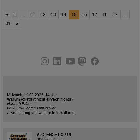
«
1
...
11
12
13
14
15
16
17
18
19
...
31
»
instagram
linkedin
youtube
helmholtz.social
facebook
Mittwoch, 19.08.2026, 14 Uhr
Warum existiert nicht einfach nichts?
Hannah Elfner,
GSI/FAIR/Goethe-Universität
Anmeldung und weitere Informationen
SCIENCE POP-UP
geöffnet Di – Fr,