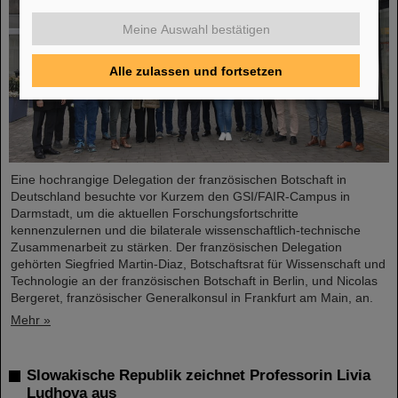
Meine Auswahl bestätigen
Alle zulassen und fortsetzen
Eine hochrangige Delegation der französischen Botschaft in
Deutschland besuchte vor Kurzem den GSI/FAIR-Campus in
Darmstadt, um die aktuellen Forschungsfortschritte
kennenzulernen und die bilaterale wissenschaftlich-technische
Zusammenarbeit zu stärken. Der französischen Delegation
gehörten Siegfried Martin-Diaz, Botschaftsrat für Wissenschaft und
Technologie an der französischen Botschaft in Berlin, und Nicolas
Bergeret, französischer Generalkonsul in Frankfurt am Main, an.
Mehr »
Slowakische Republik zeichnet Professorin Livia
Ludhova aus