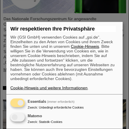
Das Nationale Forschungszentrum für angewandte
Cybersicherheit ATHENE und das GSI Helmholtzzentrum für
Wir respektieren Ihre Privatsphäre
Schwerionenforschung starten eine Kooperation in den Bereichen
wissenschaftliche Datenverarbeitung und Cybersicherheit. Ziel der
Wir (GSI GmbH) verwenden Cookies auf „gsi.de“.
Zusammenarbeit ist es, leistungsstarke Infrastrukturen für
Einzelheiten zu den Arten von Cookies und ihrem Zweck
Forschungsprojekte einzurichten und zu nutzen sowie die
finden Sie unten und in unserem
Cookie-Hinweis
. Bitte
willigen Sie in die Verwendung von Cookies ein, wie in
Sicherheit von Rechenzentrumstechnologien zu verbessern.
unserem Cookie-Hinweis beschrieben, indem Sie auf
ATHENE wird KI-Hochleistungsrechner im GSI-Rechenzentrum
„Alle zulassen und fortsetzen“ klicken, um die
„Green IT Cube“ installieren und diese…
bestmögliche Nutzererfahrung auf unseren Webseiten zu
haben. Sie können auch Ihre bevorzugten Einstellungen
Mehr »
vornehmen oder Cookies ablehnen (mit Ausnahme
unbedingt erforderlicher Cookies).
Hochrangige französische Delegation besucht
Cookie-Hinweis und weitere Informationen
.
GSI/FAIR
Essentials
(immer erforderlich)
Zweck
:
Unbedingt erforderliche Cookies
Matomo
Zweck
:
Statistik-Cookies