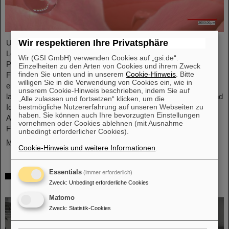
Wir respektieren Ihre Privatsphäre
Unter Führung von Professorin María Eugenia Toimil-Molares,
Leiterin der Abteilung Materialforschung von GSI/FAIR und
Wir (GSI GmbH) verwenden Cookies auf „gsi.de“.
Professorin an der Technischen Universität Darmstadt, hat ein
Einzelheiten zu den Arten von Cookies und ihrem Zweck
finden Sie unten und in unserem
Cookie-Hinweis
. Bitte
Forschungsteam neuartige Oberflächen aus Goldnanodrähten
willigen Sie in die Verwendung von Cookies ein, wie in
entwickelt, deren Benetzungsverhalten sich gezielt steuern
unserem Cookie-Hinweis beschrieben, indem Sie auf
lassen. Diese Materialien, hergestellt durch Elektrodeposition und
„Alle zulassen und fortsetzen“ klicken, um die
bestmögliche Nutzererfahrung auf unseren Webseiten zu
Ionenspur-Nanotechnologie, eröffnen neue Perspektiven für
haben. Sie können auch Ihre bevorzugten Einstellungen
Anwendungen in mikrofluidischen Geräten, im
vornehmen oder Cookies ablehnen (mit Ausnahme
Flüssigkeitstransport und in der…
unbedingt erforderlicher Cookies).
Mehr »
Cookie-Hinweis und weitere Informationen
.
Essentials
(immer erforderlich)
Von der Raumstation ins Forschungslabor:
Zweck
:
Unbedingt erforderliche Cookies
Astronauten zu Gast bei GSI und FAIR
Matomo
Zweck
:
Statistik-Cookies