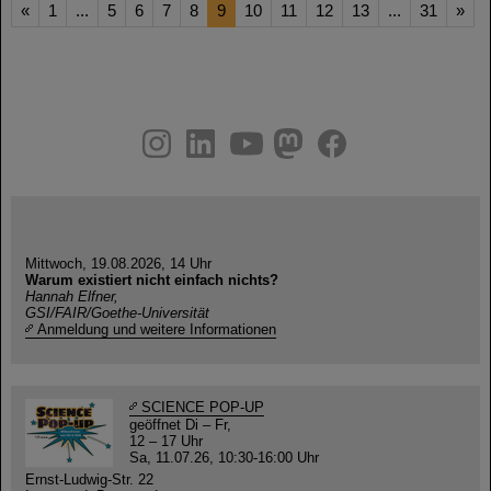
«
1
...
5
6
7
8
9
10
11
12
13
...
31
»
instagram
linkedin
youtube
helmholtz.social
facebook
Mittwoch, 19.08.2026, 14 Uhr
Warum existiert nicht einfach nichts?
Hannah Elfner,
GSI/FAIR/Goethe-Universität
Anmeldung und weitere Informationen
SCIENCE POP-UP
geöffnet Di – Fr,
12 – 17 Uhr
Sa, 11.07.26, 10:30-16:00 Uhr
Ernst-Ludwig-Str. 22