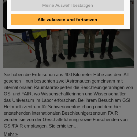
Meine Auswahl bestätigen
Alle zulassen und fortsetzen
Sie haben die Erde schon aus 400 Kilometer Höhe aus dem All
gesehen – nun besuchten zwei Astronauten gemeinsam mit
internationalen Raumfahrtexperten die Beschleunigeranlagen von
GSI und FAIR, wo Wissenschaftlerinnen und Wissenschaftler
das Universum im Labor erforschen. Bei ihrem Besuch am GSI
Helmholtzzentrum für Schwerionenforschung und dem hier
entstehenden internationalen Beschleunigerzentrum FAIR
wurden sie von der Geschäftsführung sowie Forschenden von
GSI/FAIR empfangen. Sie erhielten…
Mehr »