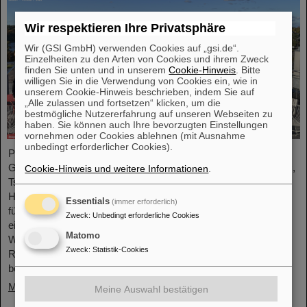
Wir respektieren Ihre Privatsphäre
Wir (GSI GmbH) verwenden Cookies auf „gsi.de“.
Einzelheiten zu den Arten von Cookies und ihrem Zweck
finden Sie unten und in unserem
Cookie-Hinweis
. Bitte
willigen Sie in die Verwendung von Cookies ein, wie in
unserem Cookie-Hinweis beschrieben, indem Sie auf
„Alle zulassen und fortsetzen“ klicken, um die
bestmögliche Nutzererfahrung auf unseren Webseiten zu
haben. Sie können auch Ihre bevorzugten Einstellungen
vornehmen oder Cookies ablehnen (mit Ausnahme
unbedingt erforderlicher Cookies).
Professor Joachim Stroth (GSI und Institut für Kernphysik,
Goethe-Universität) und Dr. Pavel Tlusty (Institut für Kernphysik,
Cookie-Hinweis und weitere Informationen
.
Tschechische Akademie der Wissenschaften) wurden als
HADES-Kollaborationssprecher und stellvertretender Sprecher
Essentials
(immer erforderlich)
für die nächste Amtszeit von drei Jahren gewählt. HADES ist
Zweck
:
Unbedingt erforderliche Cookies
eine internationale Kollaboration, an der fast 150
Matomo
Wissenschaftler*innen aus Deutschland, der Tschechischen
Zweck
:
Statistik-Cookies
Republik, Polen, Frankreich, Schweden, Portugal und Zypern
beteiligt sind.
Mehr »
Meine Auswahl bestätigen