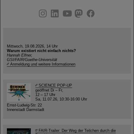
instagram
linkedin
youtube
helmholtz.social
facebook
Mittwoch, 19.08.2026, 14 Uhr
Warum existiert nicht einfach nichts?
Hannah Elfner,
GSI/FAIR/Goethe-Universität
Anmeldung und weitere Informationen
SCIENCE POP-UP
geöffnet Di – Fr,
12 – 17 Uhr
Sa, 11.07.26, 10:30-16:00 Uhr
Ernst-Ludwig-Str. 22
Innenstadt Darmstadt
FAIR-Trailer: Der Weg der Teilchen durch die