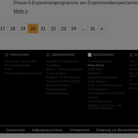
Phase-0-Experimentprogramms am Experimentierspeicherr
Mehr »
17
18
19
20
21
22
23
24
...
31
»
FORSCHUNG
JOBS/KARRIERE
MEDIEN/NEWS
A
Forschung - Ein Überblick
Angebote für Studierende
Pressemitteilungen
Forsc
Beschleunigeranlage
Ausbildung
News-Archiv
Admini
FAIR
Master / Promotionsarbeiten
FAIR-News
Gesamt
Wissenschaftliche Netzwerke
Duales Studium
Mediathek
Beschl
entwic
Angebote für Schüler*innen
Logos/Erscheinungsbild
IT
Arbeiten bei FAIR und GSI
target-Magazin
Organi
Mentoring Hessen
FAIR- und GSI-Broschüren
Wissen
Stellenangebote
Veranstaltungen
Initiativbewerbung
Besichtigungen bei GSI/FAIR
Fanshop
Ansprechpersonen
Aufgaben der Presse- und
Öffentlichkeitsarbeit
Datenschutz
Haftungsausschluss
Urheberrecht
Erklärung zur Barrierefreihe