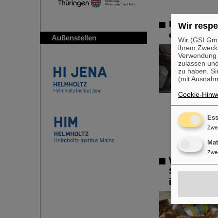
Installati
Wir respe
erfolgreich
Außenstellen
Wir (GSI Gmb
ihrem Zweck
Verwendung v
zulassen und
zu haben. Si
(mit Ausnahm
Cookie-Hinwe
Ess
Zwe
Ma
Zwe
Wichtiger 
Spezialbe
in Betrieb