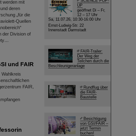
SCIENCE POP-
dt werden mit
UP
 und deren
geöffnet Di – Fr,
chung „für die
12 – 17 Uhr
Sa, 11.07.26, 10:30-16:00 Uhr
violett-Quellen
Ernst-Ludwig-Str. 22
anobereich“
Innenstadt Darmstadt
 der Division of
iety…
FAIR-Trailer:
Der Weg der
Teilchen durch die
GSI und FAIR
Beschleunigeranlage
 Wahlkreis
senschaftlichen
igerzentrum FAIR,
Rundflug über
die FAIR-
Baustelle
 Empfangen
Besichtigung
von GSI/FAIR –
jetzt Termin
fessorin
buchen!