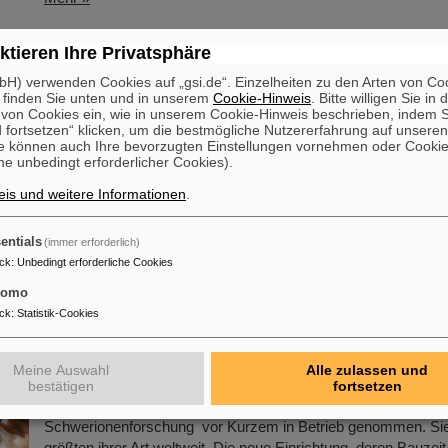
onsstart der FAIR-Beschleunigermaschine: Erste 
ktieren Ihre Privatsphäre
 im Tunnel, 17 Meter unter der Erde, eingebaut
H) verwenden Cookies auf „gsi.de“. Einzelheiten zu den Arten von Co
 finden Sie unten und in unserem
Cookie-Hinweis
. Bitte willigen Sie in 
Der Startschuss für die Installation der FAIR-Beschleunigerma
on Cookies ein, wie in unserem Cookie-Hinweis beschrieben, indem Si
gefallen. Die hoch präzisen Montagearbeiten in den Gebäuden
 fortsetzen“ klicken, um die bestmögliche Nutzererfahrung auf unsere
internationalen Beschleunigeranlage FAIR in Darmstadt habe
e können auch Ihre bevorzugten Einstellungen vornehmen oder Cooki
e unbedingt erforderlicher Cookies).
ersten tonnenschweren Magnete wurden erfolgreich in dem ri
Tunnel, 17 Meter unter der Erde, positioniert. Dies markiert ei
is und weitere Informationen
.
entscheidenden Fortschritt in der Realisierung des hochmode
Beschleunigers, der Ionen aller Elemente bis auf 99 Prozent d
entials
(immer erforderlich)
Lichtgeschwindigkeit…
ck
:
Unbedingt erforderliche Cookies
Mehr »
tomo
ck
:
Statistik-Cookies
Schritt: Hochmoderne Galvanikanlage für
schichtungen auf Komponenten von Teilchenbes
Meine Auswahl
Alle zulassen und
bestätigen
fortsetzen
Eine hochmoderne Galvanikanlage hat das GSI Helmholtzzen
Schwerionenforschung vor Kurzem in Betrieb genommen. Sie
größten ihrer Art weltweit. Die neue Einrichtung, deren Bauzeit