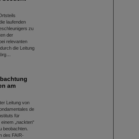
rtsteils
die laufenden
Beschleunigers zu
ten der
ei relevanten
durch die Leitung
 Jörg…
obachtung
nen am
er Leitung von
 fondamentales de
tituts für
n einem „nackten“
zu beobachten.
 des FAIR-