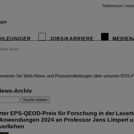
Telefonbuch
Anre
HLEUNIGER
JOBS/KARRIERE
MEDIEN
News-Archiv
insta
nnieren Sie Web-News und Pressemitteilungen über unseren RSS-F
News-Archiv
er EPS-QEOD-Preis für Forschung in der Laser
Anwendungen 2024 an Professor Jens Limpert u
verliehen