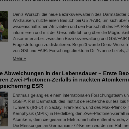
Deniz Würsch, die neue Bezirksverwalterin des Darmstädter O
Wixhausen, nutzte einen Besuch bei GSI/FAIR, um sich über 
wissenschaftlichen Aktivitäten und den Fortschritt des FAIR-
informieren und mit der Geschäftsführung über die Möglichkei
Zusammenarbeit zwischen Bezirksverwaltung und GSI/FAIR b
Fragestellungen zu diskutieren. Begrüßt wurde Deniz Würsch 
von GSI und FAIR: Forschungsdirektorin Dr. Yvonne Leifels,
Mehr »
te Abweichungen in der Lebensdauer – Erste Be
ren Zwei-Photonen-Zerfalls in nackten Atomker
peicherring ESR
Erstmals gelang es einem internationalen Forschungsteam unt
GSI/FAIR in Darmstadt, des Institut de recherche sur les lois
l’Univers (IRFU) in Saclay, Frankreich, und des Max-Planck-Ins
Kernphysik (MPIK) in Heidelberg den Zwei-Photonen-Zerfall i
Atomkern, dem die gesamte Elektronenhülle entfernt wurde, 
Die Messungen an Germanium-72-Kernen wurden im Rahmen