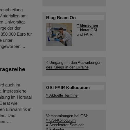
ngsabteilung
 Materialien am
Blog Beam On
n Universität
Menschen
gelder der
...hinter GSI
350.000 Euro für
und FAIR.
e unter
ngeworben....
Umgang mit den Auswirkungen
des Kriegs in der Ukraine
ragsreihe
ird auch im
GSI-FAIR Kolloquium
 Interessierte
Aktuelle Termine
ltung im Hörsaal
Gerät wie
en Einwahllink in
len. Das
Veranstaltungen bei GSI:
GSI-Kolloquium
einem…
Accelerator Seminar
Kalender