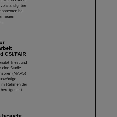
vollständig. Sie
mponenten bei
er neuen
ls…
ür
rbeit
nd GSI/FAIR
ität Triest und
r eine Studie
sensoren (MAPS)
auswärtige
) im Rahmen der
ereitgestellt.
h besucht