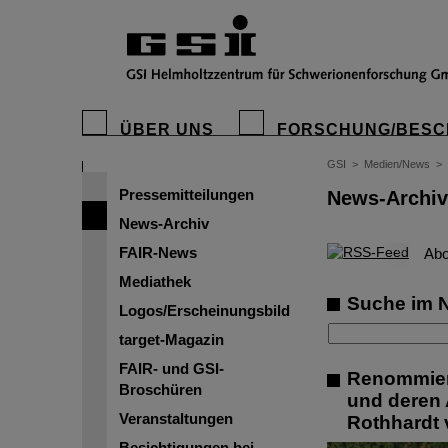
ÜBER UNS
FORSCHUNG/BESC
GSI
>
Medien/News
>
Pressemitteilungen
News-Archiv
News-Archiv
FAIR-News
©
Abo
Mediathek
Suche im 
Logos/Erscheinungsbild
target-Magazin
FAIR- und GSI-
Renommiert
Broschüren
und deren 
Veranstaltungen
Rothhardt 
Besichtigungen bei