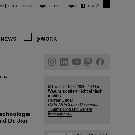
ise
Kontakt
Suche
Login
Drucken
English
/NEWS
@WORK
gram
linkedin
youtube
helmholtz.social
facebook
eed.
Mittwoch, 19.08.2026, 14 Uhr
Warum existiert nicht einfach
nichts?
Hannah Elfner,
GSI/FAIR/Goethe-Universität
Anmeldung und weitere
technologie
Informationen
nd Dr. Jan