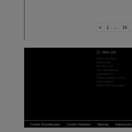
«
1
...
16
ÜBER UNS
Zahlen & Fakten
Geschichte
50 Jahre GSI
Geschäftsführung
Organigramm
Hinweis geben & LkSG
Nachhaltigkeit
GSI/FAIR-Campusplan
Cookie Einstellungen
Cookie-Hinweise
Sitemap
Impressum