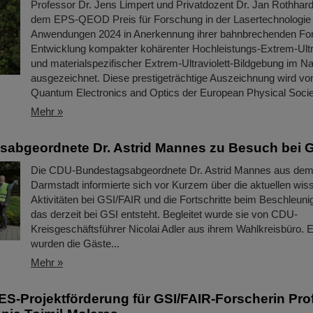
Professor Dr. Jens Limpert und Privatdozent Dr. Jan Rothhar
dem EPS-QEOD Preis für Forschung in der Lasertechnologie
Anwendungen 2024 in Anerkennung ihrer bahnbrechenden Fors
Entwicklung kompakter kohärenter Hochleistungs-Extrem-Ultra
und materialspezifischer Extrem-Ultraviolett-Bildgebung im N
ausgezeichnet. Diese prestigeträchtige Auszeichnung wird von
Quantum Electronics and Optics der European Physical Soc
Mehr »
abgeordnete Dr. Astrid Mannes zu Besuch bei 
Die CDU-Bundestagsabgeordnete Dr. Astrid Mannes aus dem
Darmstadt informierte sich vor Kurzem über die aktuellen wis
Aktivitäten bei GSI/FAIR und die Fortschritte beim Beschleun
das derzeit bei GSI entsteht. Begleitet wurde sie von CDU-
Kreisgeschäftsführer Nicolai Adler aus ihrem Wahlkreisbüro.
wurden die Gäste...
Mehr »
-Projektförderung für GSI/FAIR-Forscherin Pro