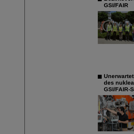
GSI/FAIR
Unerwarte
des nuklea
GSI/FAIR-S