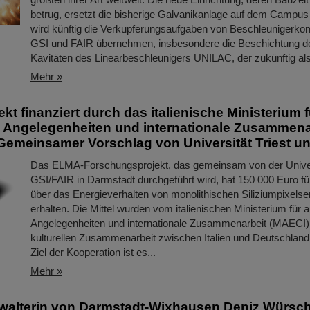
betrug, ersetzt die bisherige Galvanikanlage auf dem Campus 
wird künftig die Verkupferungsaufgaben von Beschleunigerko
GSI und FAIR übernehmen, insbesondere die Beschichtung d
Kavitäten des Linearbeschleunigers UNILAC, der zukünftig a
Mehr »
t finanziert durch das italienische Ministerium f
 Angelegenheiten und internationale Zusammena
Gemeinsamer Vorschlag von Universität Triest u
Das ELMA-Forschungsprojekt, das gemeinsam von der Univers
GSI/FAIR in Darmstadt durchgeführt wird, hat 150 000 Euro fü
über das Energieverhalten von monolithischen Siliziumpixel
erhalten. Die Mittel wurden vom italienischen Ministerium für 
Angelegenheiten und internationale Zusammenarbeit (MAECI
kulturellen Zusammenarbeit zwischen Italien und Deutschland b
Ziel der Kooperation ist es...
Mehr »
walterin von Darmstadt-Wixhausen Deniz Würsc