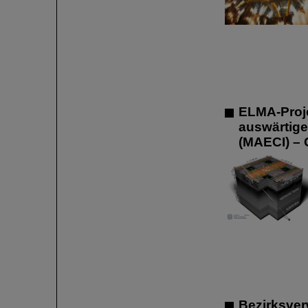
ELMA-Projek
auswärtige
(MAECI) – 
Bezirksver