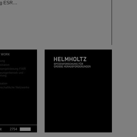
ing ESR…
T WORK
hung
stration
projektleitung FAIR
eunigerbetrieb und -
klung
sation
schaftliche Netzwerke
it
2754