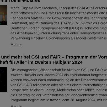
nia Toimil-Molares
María Eugenia Toimil-Molares, Leiterin der GSI/FAIR-Forschu
Materialforschung und Professorin für Ionenstrahlmodifizierte
Fachbereich Material- und Geowissenschaften der Technische
Darmstadt, hat im Rahmen des TRANSIEVES-Projekts Förder
Deutschen Forschungsgemeinschaft (DFG) in Höhe von rund 
das Arbeitspaket „Untersuchung transienter Transportprozess
Verwendung einzelner Goldnanoporen als Modell-Systeme“ ei
Mehr »
und mehr bei GSI und FAIR – Programm der Vort
aft für Alle“ im zweiten Halbjahr 2024
Die Vortragsreihe „Wissenschaft für Alle“ von GSI und FAIR w
zweiten Halbjahr des Jahres 2024 als Hybridformat fortgesetzt.
können entweder nach Voranmeldung an der Präsenzveransta
von GSI/FAIR teilnehmen oder sich mit einem internetfähigen 
beispielsweise einem Laptop, Mobiltelefon oder Tablet über ein
die Übertragung der Veranstaltung per Videokonferenz einwäh
Programm beginnt am Mittwoch, dem 28. August 2024, mit 
Mehr »