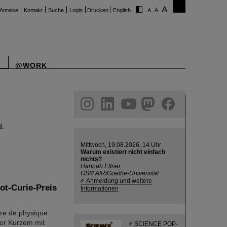
Anreise
Kontakt
Suche
Login
Drucken
English
@WORK
ram
linkedin
youtube
helmholtz.social
facebook
d.
Mittwoch, 19.08.2026, 14 Uhr
Warum existiert nicht einfach
nichts?
Hannah Elfner,
GSI/FAIR/Goethe-Universität
Anmeldung und weitere
ot-Curie-Preis
Informationen
ire de physique
vor Kurzem mit
SCIENCE POP-