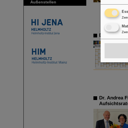
Außenstellen
Ess
Zwe
Ma
Zwe
Der Jahreska
Dr. Andrea 
Aufsichtsrat