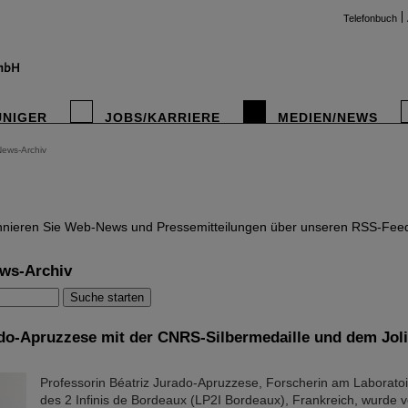
Telefonbuch
UNIGER
JOBS/KARRIERE
MEDIEN/NEWS
News-Archiv
instag
nieren Sie Web-News und Pressemitteilungen über unseren RSS-Fee
ws-Archiv
do-Apruzzese mit der CNRS-Silbermedaille und dem Joli
Professorin Béatriz Jurado-Apruzzese, Forscherin am Laborato
des 2 Infinis de Bordeaux (LP2I Bordeaux), Frankreich, wurde 