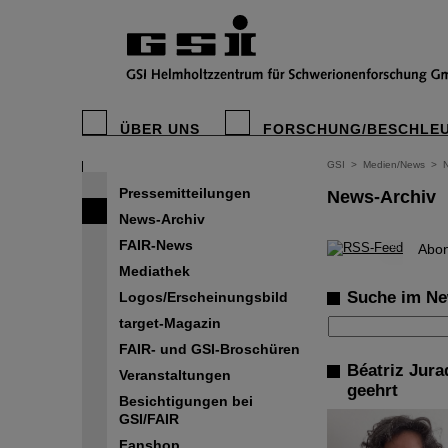
ÜBER UNS
FORSCHUNG/BESCHLE
GSI
>
Medien/News
>
Pressemitteilungen
News-Archiv
News-Archiv
FAIR-News
©
Abon
Mediathek
Suche im Ne
Logos/Erscheinungsbild
target-Magazin
FAIR- und GSI-Broschüren
Béatriz Jura
Veranstaltungen
geehrt
Besichtigungen bei
GSI/FAIR
Fanshop