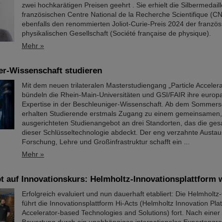
zwei hochkarätigen Preisen geehrt . Sie erhielt die Silbermedail
französischen Centre National de la Recherche Scientifique (
ebenfalls den renommierten Joliot-Curie-Preis 2024 der franzö
physikalischen Gesellschaft (Société française de physique).
Mehr »
er-Wissenschaft studieren
Mit dem neuen trilateralen Masterstudiengang „Particle Acceler
bündeln die Rhein-Main-Universitäten und GSI/FAIR ihre europa
Expertise in der Beschleuniger-Wissenschaft. Ab dem Sommer
erhalten Studierende erstmals Zugang zu einem gemeinsamen, 
ausgerichteten Studienangebot an drei Standorten, das die ges
dieser Schlüsseltechnologie abdeckt. Der eng verzahnte Austa
Forschung, Lehre und Großinfrastruktur schafft ein ...
Mehr »
bt auf Innovationskurs: Helmholtz-Innovationsplattform w
Erfolgreich evaluiert und nun dauerhaft etabliert: Die Helmholt
führt die Innovationsplattform Hi-Acts (Helmholtz Innovation Pla
Accelerator-based Technologies and Solutions) fort. Nach einer 