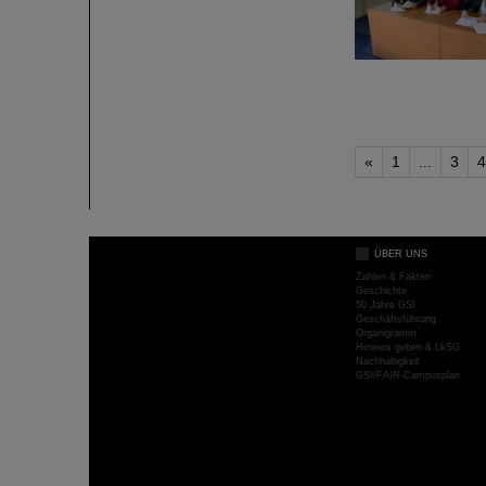
«
1
...
3
4
ÜBER UNS
Zahlen & Fakten
Geschichte
50 Jahre GSI
Geschäftsführung
Organigramm
Hinweis geben & LkSG
Nachhaltigkeit
GSI/FAIR-Campusplan