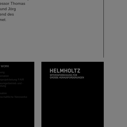
fessor Thomas
 und Jörg
rend des
net.
T WORK
hung
stration
projektleitung FAIR
eunigerbetrieb und -
klung
sation
schaftliche Netzwerke