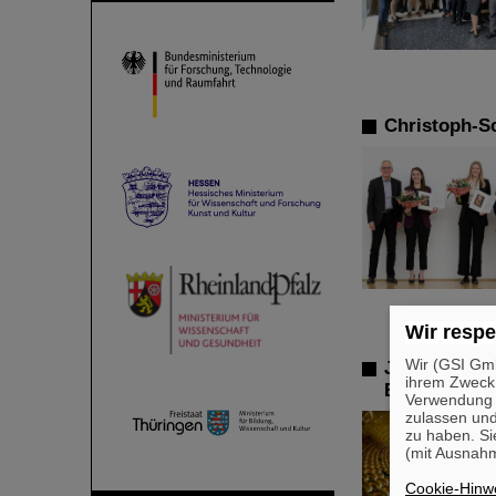
Christoph-Sc
Wir respe
Wir (GSI Gmb
JUNO-Experim
ihrem Zweck
Ergebnisse
Verwendung v
zulassen und
zu haben. Si
(mit Ausnahm
Cookie-Hinwe