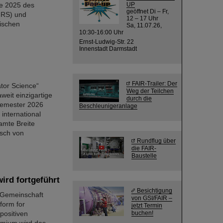
le 2025 des
UP
geöffnet Di – Fr,
CNRS) und
12 – 17 Uhr
sischen
Sa, 11.07.26,
10:30-16:00 Uhr
Ernst-Ludwig-Str. 22
Innenstadt Darmstadt
FAIR-Trailer: Der
ator Science“
Weg der Teilchen
weit einzigartige
durch die
semester 2026
Beschleunigeranlage
international
amte Breite
usch von
Rundflug über
die FAIR-
Baustelle
ird fortgeführt
Besichtigung
z-Gemeinschaft
von GSI/FAIR –
tform for
jetzt Termin
positiven
buchen!