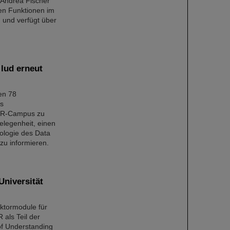
 Andrea Fischer
igen Funktionen im
 und verfügt über
 lud erneut
en 78
as
AIR-Campus zu
elegenheit, einen
nologie des Data
zu informieren.
niversität
ektormodule für
als Teil der
f Understanding