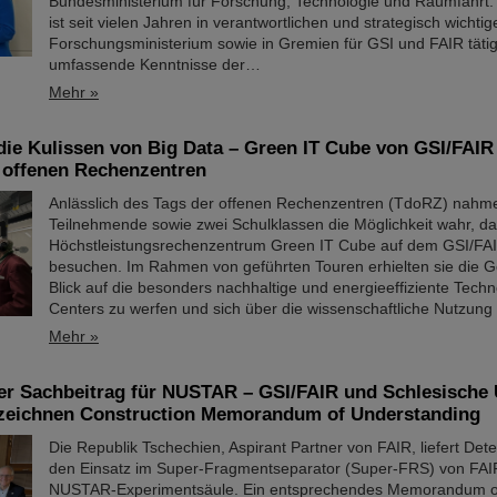
Bundesministerium für Forschung, Technologie und Raumfahrt.
ist seit vielen Jahren in verantwortlichen und strategisch wicht
Forschungsministerium sowie in Gremien für GSI und FAIR tätig
umfassende Kenntnisse der…
Mehr »
 die Kulissen von Big Data – Green IT Cube von GSI/FAIR
 offenen Rechenzentren
Anlässlich des Tags der offenen Rechenzentren (TdoRZ) nahm
Teilnehmende sowie zwei Schulklassen die Möglichkeit wahr, d
Höchstleistungsrechenzentrum Green IT Cube auf dem GSI/F
besuchen. Im Rahmen von geführten Touren erhielten sie die G
Blick auf die besonders nachhaltige und energieeffiziente Tech
Centers zu werfen und sich über die wissenschaftliche Nutzung 
Mehr »
er Sachbeitrag für NUSTAR – GSI/FAIR und Schlesische U
zeichnen Construction Memorandum of Understanding
Die Republik Tschechien, Aspirant Partner von FAIR, liefert Det
den Einsatz im Super-Fragmentseparator (Super-FRS) von FAIR 
NUSTAR-Experimentsäule. Ein entsprechendes Memorandum o