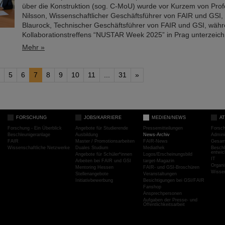
über die Konstruktion (sog. C-MoU) wurde vor Kurzem von Pro
Nilsson, Wissenschaftlicher Geschäftsführer von FAIR und GSI,
Blaurock, Technischer Geschäftsführer von FAIR und GSI, wäh
Kollaborationstreffens “NUSTAR Week 2025” in Prag unterzeich
Mehr »
5
6
7
8
9
10
11
...
31
»
FORSCHUNG
JOBS/KARRIERE
MEDIEN/NEWS
A
Forschung - Ein Überblick
Angebote für Studierende
Pressemitteilungen
Forsc
Beschleunigeranlage
Ausbildung
News-Archiv
Admini
FAIR
Master / Promotionsarbeiten
FAIR-News
Gesamt
Wissenschaftliche Netzwerke
Duales Studium
Mediathek
Beschl
entwic
Angebote für Schüler*innen
Logos/Erscheinungsbild
IT
Arbeiten bei FAIR und GSI
target-Magazin
Organi
Mentoring Hessen
FAIR- und GSI-Broschüren
Wissen
Stellenangebote
Veranstaltungen
Initiativbewerbung
Besichtigungen bei GSI/FAIR
Fanshop
Ansprechpersonen
Aufgaben der Presse- und
Öffentlichkeitsarbeit