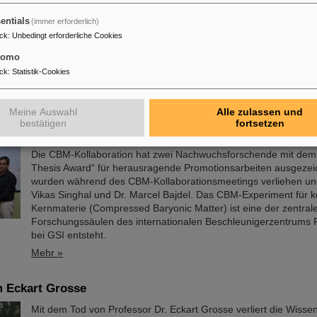
into the Fundamental Laws of the Universe, CEA, Paris-Saclay),
entials
(immer erforderlich)
Erler (Institut für Kernphysik, JGU Mainz) und Prof. Dr. Frank Maa
ck
:
Unbedingt erforderliche Cookies
Kernphysik, JGU Mainz, GSI/FAIR und Helmholtz-Institut Mainz) 
einen ERC Advanced Grant für das Projekt „Zeptometry” erhalte
tomo
zielt darauf ab, neue Präzisionsmessungen bei den höchsten 
ck
:
Statistik-Cookies
am europäischen…
Mehr »
Meine Auswahl
Alle zulassen und
bestätigen
fortsetzen
ration zeichnet herausragende Promotionsarbeiten aus
Die CBM-Kollaboration hat zwei Nachwuchsforschende mit de
Thesis Award“ für herausragende Promotionsarbeiten ausgezeic
wurden während des CBM-Kollaborationsmeetings verliehen un
Vikas Singhal und Dr. Marcel Bajdel. Das CBM-Experiment für 
Kernmaterie (Compressed Baryonic Matter) ist eine der zentral
Forschungssäulen des internationalen Beschleunigerzentrums F
bei GSI entsteht.
Mehr »
 Eckart Grosse
Mit dem Tod von Professor Dr. Eckart Grosse verliert die Wisse