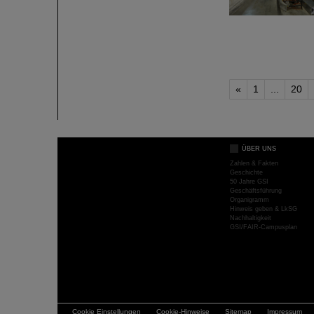
«
1
...
20
ÜBER UNS
Zahlen & Fakten
Geschichte
50 Jahre GSI
Geschäftsführung
Organigramm
Hinweis geben & LkSG
Nachhaltigkeit
GSI/FAIR-Campusplan
Cookie Einstellungen
Cookie-Hinweise
Sitemap
Impressum