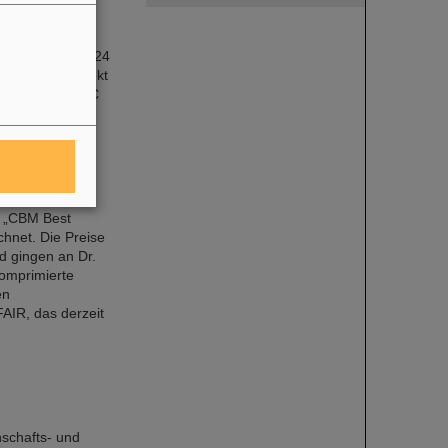
 Prof. Dr. Jens
s (Institut für
hat im April 2024
n. Dieses Projekt
Energien am LHC
m „CBM Best
hnet. Die Preise
d gingen an Dr.
komprimierte
en
AIR, das derzeit
nschafts- und