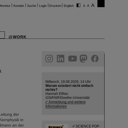
Anreise
Kontakt
Suche
Login
Drucken
English
@WORK
ram
linkedin
youtube
helmholtz.social
facebook
d.
Mittwoch, 19.08.2026, 14 Uhr
Warum existiert nicht einfach
nichts?
Hannah Elfner,
GSI/FAIR/Goethe-Universität
Anmeldung und weitere
Informationen
eitung der
Kernphysik in
llmann an der
SCIENCE POP-