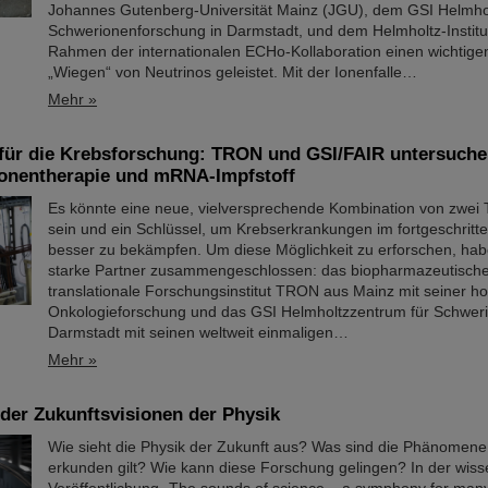
Johannes Gutenberg-Universität Mainz (JGU), dem GSI Helmho
Schwerionenforschung in Darmstadt, und dem Helmholtz-Institu
Rahmen der internationalen ECHo-Kollaboration einen wichtige
„Wiegen“ von Neutrinos geleistet. Mit der Ionenfalle…
Mehr »
ür die Krebsforschung: TRON und GSI/FAIR untersuch
onentherapie und mRNA-Impfstoff
Es könnte eine neue, vielversprechende Kombination von zwei
sein und ein Schlüssel, um Krebserkrankungen im fortgeschrit
besser zu bekämpfen. Um diese Möglichkeit zu erforschen, hab
starke Partner zusammengeschlossen: das biopharmazeutisch
translationale Forschungsinstitut TRON aus Mainz mit seiner ho
Onkologieforschung und das GSI Helmholtzzentrum für Schwer
Darmstadt mit seinen weltweit einmaligen…
Mehr »
l der Zukunftsvisionen der Physik
Wie sieht die Physik der Zukunft aus? Was sind die Phänomene,
erkunden gilt? Wie kann diese Forschung gelingen? In der wiss