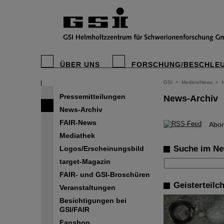
ÜBER UNS
FORSCHUNG/BESCHLE
GSI
>
Medien/News
>
Pressemitteilungen
News-Archiv
News-Archiv
FAIR-News
©
Abon
Mediathek
Suche im Ne
Logos/Erscheinungsbild
target-Magazin
FAIR- und GSI-Broschüren
Geisterteilc
Veranstaltungen
Besichtigungen bei
GSI/FAIR
Fanshop