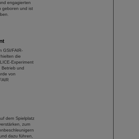
und engagierten
n geboren und ist
rben.
nt
m GSI/FAIR-
hielten die
ALICE-Experiment
 Betrieb und
urde von
/FAIR
uf dem Spielplatz
 verstärken, zum
henbeschleunigern
 und dazu führen,