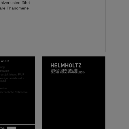
lverlusten führt.
neare Phänomene
T WORK
hung
stration
projektleitung FAIR
eunigerbetrieb und -
klung
sation
schaftliche Netzwerke
754