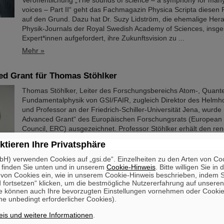
Veröffentlichung „The sounds of science – a symphony for man
voices – Part II“ geht das Fachmagazin Physica Scripta diesen
auf den Grund. Dazu hat Dr. Suzy Lidström, die ehemalige Her
Physik-Journals der Royal Swedish Academy of Sciences, insg
Expert*innen aufgefordert, ihre Zukunftsvision zu ...
Mehr »
d Grant für Thomas Stöhlker
Thomas Stöhlker, Leiter des Forschungsbereichs Atom-, Quant
Fundamentalphysik von GSI/FAIR, zugleich Direktor des Helmhol
und Professor an der Friedrich-Schiller-Universität Jena, wurd
Advanced Grant“ des Europäischen Forschungsrats (European
Council, ERC) ausgezeichnet. Professor Stöhlker erhält den r
Forschungsförderpreis der Europäischen Union für etablierte
ktieren Ihre Privatsphäre
Wissenschaftler*innen für sein Projekt HITHOR, das unter Ve
H) verwenden Cookies auf „gsi.de“. Einzelheiten zu den Arten von Co
Mehr »
 finden Sie unten und in unserem
Cookie-Hinweis
. Bitte willigen Sie in 
on Cookies ein, wie in unserem Cookie-Hinweis beschrieben, indem Si
 fortsetzen“ klicken, um die bestmögliche Nutzererfahrung auf unsere
e können auch Ihre bevorzugten Einstellungen vornehmen oder Cooki
e unbedingt erforderlicher Cookies).
d Grant für das Projekt „Zeptometry“
is und weitere Informationen
.
Das Konsortium um Dr. Maarten Boonekamp (Sprecher, Institut