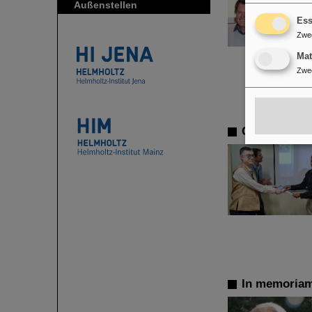
Außenstellen
Ess
Zwe
Ma
Zwe
CBM-Kollabo
In memoriam