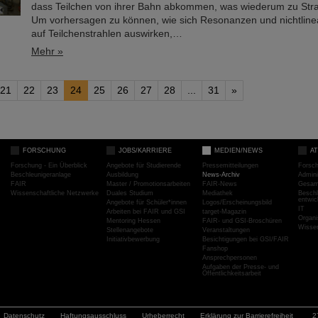
dass Teilchen von ihrer Bahn abkommen, was wiederum zu Strah
Um vorhersagen zu können, wie sich Resonanzen und nichtli
auf Teilchenstrahlen auswirken,…
Mehr »
21
22
23
24
25
26
27
28
...
31
»
FORSCHUNG
JOBS/KARRIERE
MEDIEN/NEWS
A
Forschung - Ein Überblick
Angebote für Studierende
Pressemitteilungen
Forsc
Beschleunigeranlage
Ausbildung
News-Archiv
Admini
FAIR
Master / Promotionsarbeiten
FAIR-News
Gesamt
Wissenschaftliche Netzwerke
Duales Studium
Mediathek
Beschl
entwic
Angebote für Schüler*innen
Logos/Erscheinungsbild
IT
Arbeiten bei FAIR und GSI
target-Magazin
Organi
Mentoring Hessen
FAIR- und GSI-Broschüren
Wissen
Stellenangebote
Veranstaltungen
Initiativbewerbung
Besichtigungen bei GSI/FAIR
Fanshop
Ansprechpersonen
Aufgaben der Presse- und
Öffentlichkeitsarbeit
Datenschutz
Haftungsausschluss
Urheberrecht
Erklärung zur Barrierefreiheit
2