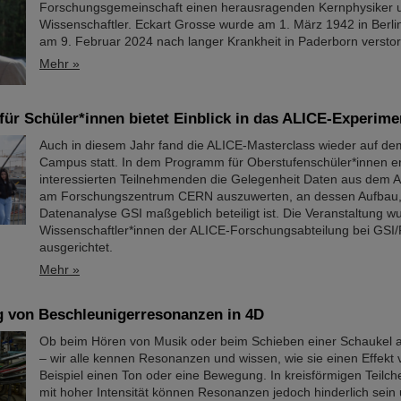
Forschungsgemeinschaft einen herausragenden Kernphysiker 
Wissenschaftler. Eckart Grosse wurde am 1. März 1942 in Berli
am 9. Februar 2024 nach langer Krankheit in Paderborn versto
Mehr »
für Schüler*innen bietet Einblick in das ALICE-Experime
Auch in diesem Jahr fand die ALICE-Masterclass wieder auf de
Campus statt. In dem Programm für Oberstufenschüler*innen er
interessierten Teilnehmenden die Gelegenheit Daten aus dem 
am Forschungszentrum CERN auszuwerten, an dessen Aufbau,
Datenanalyse GSI maßgeblich beteiligt ist. Die Veranstaltung w
Wissenschaftler*innen der ALICE-Forschungsabteilung bei GSI
ausgerichtet.
Mehr »
 von Beschleunigerresonanzen in 4D
Ob beim Hören von Musik oder beim Schieben einer Schaukel a
– wir alle kennen Resonanzen und wissen, wie sie einen Effekt
Beispiel einen Ton oder eine Bewegung. In kreisförmigen Teilc
mit hoher Intensität können Resonanzen jedoch hinderlich sein