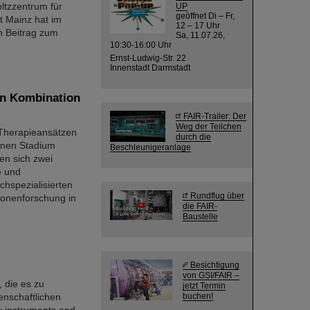
ltzzentrum für
UP
geöffnet Di – Fr,
t Mainz hat im
12 – 17 Uhr
n Beitrag zum
Sa, 11.07.26,
10:30-16:00 Uhr
Ernst-Ludwig-Str. 22
Innenstadt Darmstadt
en Kombination
FAIR-Trailer: Der
Weg der Teilchen
 Therapieansätzen
durch die
tenen Stadium
Beschleunigeranlage
en sich zwei
e und
chspezialisierten
Rundflug über
ionenforschung in
die FAIR-
Baustelle
Besichtigung
von GSI/FAIR –
 die es zu
jetzt Termin
enschaftlichen
buchen!