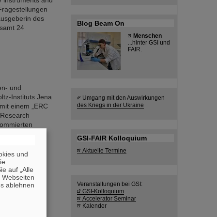
y instruments and
 Fragestellungen
ausgeberin des
Blog Beam On
esamt 24
Menschen
...hinter GSI und
FAIR.
en- und
tz-Instituts Jena
Umgang mit den Auswirkungen
des Kriegs in der Ukraine
e mit einem „ERC
 Research
enommierten
GSI-FAIR Kolloquium
rwendung…
Aktuelle Termine
okies und
die
e auf „Alle
n Webseiten
Veranstaltungen bei GSI:
es ablehnen
GSI-Kolloquium
Accelerator Seminar
Kalender
e of Research