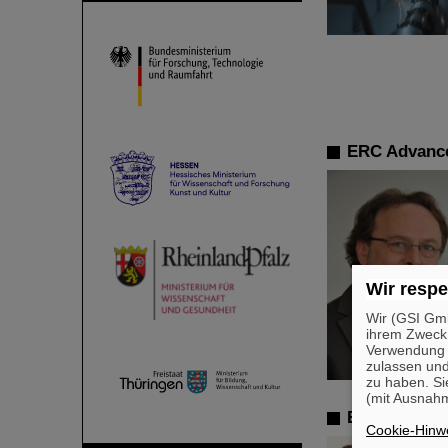
ERC Advance
Wir respe
Wir (GSI Gmb
ihrem Zweck
Verwendung v
zulassen und
zu haben. Si
(mit Ausnahm
ERC Advance
Cookie-Hinwe