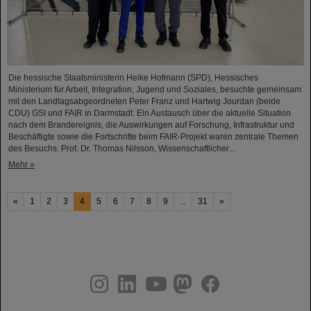
Die hessische Staatsministerin Heike Hofmann (SPD), Hessisches
Ministerium für Arbeit, Integration, Jugend und Soziales, besuchte gemeinsam
mit den Landtagsabgeordneten Peter Franz und Hartwig Jourdan (beide
CDU) GSI und FAIR in Darmstadt. Ein Austausch über die aktuelle Situation
nach dem Brandereignis, die Auswirkungen auf Forschung, Infrastruktur und
Beschäftigte sowie die Fortschritte beim FAIR-Projekt waren zentrale Themen
des Besuchs. Prof. Dr. Thomas Nilsson, Wissenschaftlicher…
Mehr »
«
1
2
3
4
5
6
7
8
9
...
31
»
instagram
linkedin
youtube
helmholtz.social
facebook