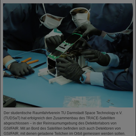
Der studentische Raumfahrtverein TU Darmstadt Space Technology e.V.
(TUDSaT) hat erfolgreich den Zusammenbau des TRACE-Satelliten
abgeschlossen – in der Reinraumumgebung des Detektorlabors von
GSI/FAIR. Mit an Bord des Satelliten befinden sich auch Detektoren von
GSI/FAIR, mit denen geladene Teilchen im Orbit gemessen werden sollen.