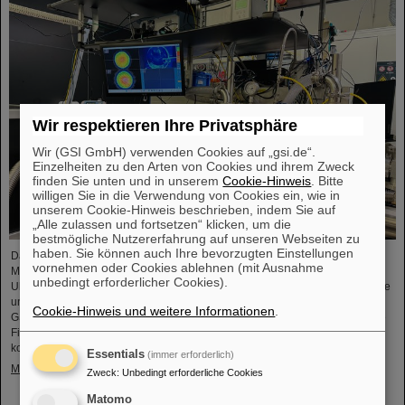
Wir respektieren Ihre Privatsphäre
Wir (GSI GmbH) verwenden Cookies auf „gsi.de“.
Einzelheiten zu den Arten von Cookies und ihrem Zweck
finden Sie unten und in unserem
Cookie-Hinweis
. Bitte
willigen Sie in die Verwendung von Cookies ein, wie in
unserem Cookie-Hinweis beschrieben, indem Sie auf
„Alle zulassen und fortsetzen“ klicken, um die
bestmögliche Nutzererfahrung auf unseren Webseiten zu
haben. Sie können auch Ihre bevorzugten Einstellungen
Das Projekt „Innovationspartnerschaft für Hochfluss-EUV-Strahlquellen in
vornehmen oder Cookies ablehnen (mit Ausnahme
Metrologie und Bildgebung (InnoEUV)” entwickelt lasergetriebene Extreme-
unbedingt erforderlicher Cookies).
Ultraviolett-(EUV)-Strahlquellen gezielt weiter für Anwendungen in Metrologie
und Bildgebung. Die Kooperation von Helmholtz Institut Jena (HI-Jena) und
Cookie-Hinweis und weitere Informationen
.
GSI Helmholtzzentrum für Schwerionenforschung in Darmstadt mit der Active
Fiber Systems GmbH (AFS) soll die Überführung in anwendungsnahe und
kommerzielle Anwendungen beschleunigen.
Essentials
(immer erforderlich)
Mehr »
Zweck
:
Unbedingt erforderliche Cookies
Matomo