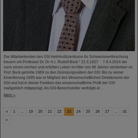
Die Mitarbeitenden des GSI Helmholtzzentrums für Schwerionenforschung
trauern um Professor Dr. Dr. h.c. Rudolf Bock * 21.5.1927 † 9.4.2024 der
nach einem reichen und erfüllten Leben im Alter von 96 Jahren verstorben ist.
Prof. Bock gehörte 1969 zu den Gründungsvätern der GSI. Bis zu seiner
Emeritierung 1995 war er Mitglied des Wissenschaftlichen Direktoriums der
GSI und hat in dieser Funktion das wissenschaftliche Profil der GSI
maßgeblich mitgeprägt. Als GSI-Bereichsleiter verfolgte er…
Mehr »
«
1
...
19
20
21
22
23
24
25
26
27
...
31
»