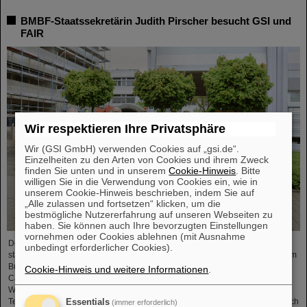
BMBF-Staatssekretärin Judith Pirscher besucht GSI und
FAIR
Wir respektieren Ihre Privatsphäre
Wir (GSI GmbH) verwenden Cookies auf „gsi.de“.
Einzelheiten zu den Arten von Cookies und ihrem Zweck
finden Sie unten und in unserem
Cookie-Hinweis
. Bitte
willigen Sie in die Verwendung von Cookies ein, wie in
unserem Cookie-Hinweis beschrieben, indem Sie auf
„Alle zulassen und fortsetzen“ klicken, um die
bestmögliche Nutzererfahrung auf unseren Webseiten zu
haben. Sie können auch Ihre bevorzugten Einstellungen
vornehmen oder Cookies ablehnen (mit Ausnahme
Der Fortschritt des FAIR-Projekts und die aktuellen Forschungsaktivitäten
unbedingt erforderlicher Cookies).
standen im Mittelpunkt eines Besuchs von Judith Pirscher, Staatssekretärin im
Bundesministerium für Bildung und Forschung (BMBF), auf dem GSI/FAIR-
Cookie-Hinweis und weitere Informationen
.
Campus. Die Staatssekretärin wurde von Professor Paolo Giubellino,
Wissenschaftlicher Geschäftsführer von GSI und FAIR, und Jörg Blaurock,
Technischer Geschäftsführer von GSI und FAIR, empfangen. Bei ihrem Besuch
Essentials
(immer erforderlich)