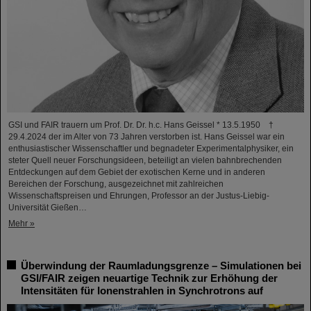
GSI und FAIR trauern um Prof. Dr. Dr. h.c. Hans Geissel * 13.5.1950 †
29.4.2024 der im Alter von 73 Jahren verstorben ist. Hans Geissel war ein
enthusiastischer Wissenschaftler und begnadeter Experimentalphysiker, ein
steter Quell neuer Forschungsideen, beteiligt an vielen bahnbrechenden
Entdeckungen auf dem Gebiet der exotischen Kerne und in anderen
Bereichen der Forschung, ausgezeichnet mit zahlreichen
Wissenschaftspreisen und Ehrungen, Professor an der Justus-Liebig-
Universität Gießen…
Mehr »
Überwindung der Raumladungsgrenze – Simulationen bei
GSI/FAIR zeigen neuartige Technik zur Erhöhung der
Intensitäten für Ionenstrahlen in Synchrotrons auf