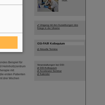
FAIR.
n der Wegbereiter
 im Alter von 78
Umgang mit den Auswirkungen des
Kriegs in der Ukraine
GSI-FAIR Kolloquium
Aktuelle Termine
endes Beispiel für
Veranstaltungen bei GSI:
GSI Helmholtzzentrum
GSI-Kolloquium
herapie mit
Accelerator Seminar
ie ersten Patienten
Kalender
amt drei Wochen