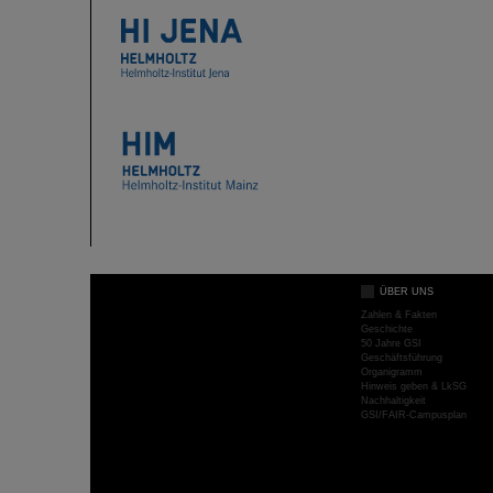
ÜBER UNS
Zahlen & Fakten
Geschichte
50 Jahre GSI
Geschäftsführung
Organigramm
Hinweis geben & LkSG
Nachhaltigkeit
GSI/FAIR-Campusplan