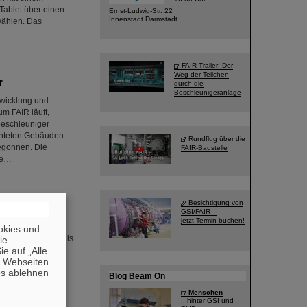
Tablet über einen
Ernst-Ludwig-Str. 22
Innenstadt Darmstadt
wählen. Das
FAIR-Trailer: Der
Weg der Teilchen
r
durch die
Beschleunigeranlage
twicklung und
m FAIR läuft,
beschleuniger
ichteten Gebäuden
Rundflug über die
begonnen. Die
FAIR-Baustelle
te…
Besichtigung von
nausbrüche
GSI/FAIR –
jetzt Termin buchen!
die Eigenschaften
okies und
n Germanium-64 als
die
e auf „Alle
und bilden die
n Webseiten
nen als Teil von
es ablehnen
n Team unter
Blog Beam On
Menschen
...hinter GSI und