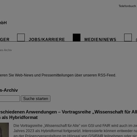
Telefonbuch
IGER
JOBS/KARRIERE
MEDIEN/NEWS
ws-Archiv
instagr
eren Sie Web-News und Pressemitteilungen über unseren RSS-Feed.
s-Archiv
erschiedenen Anwendungen – Vortragsreihe „Wissenschaft für Al
n als Hybridformat
Die Vortragsreihe „Wissenschaft für Alle“ von GSI und FAIR wird auch im z
Jahres 2023 als Hybridformat fortgesetzt. Interessierte können entweder
an der Präsenzveranstaltung im Hörsaal von GSI/FAIR teilnehmen oder si