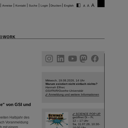
Anreise
Kontakt
Suche
Login
Drucken
English
@WORK
am
linkedin
youtube
helmholtz.social
facebook
Mittwoch, 19.08.2026, 14 Uhr
Warum existiert nicht einfach nichts?
Hannah Elfner,
GSI/FAIR/Goethe-Universität
Anmeldung und weitere Informationen
le“ von GSI und
SCIENCE POP-UP
weiten Halbjahr des
geöffnet Di – Fr,
12 – 17 Uhr
 nach Voranmeldung
Sa, 11.07.26, 10:30-
ch mit einem
16:00 Uhr