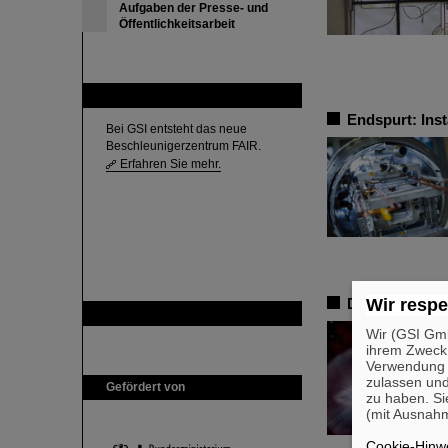
Aufgaben der Presse- und
Öffentlichkeitsarbeit
FAIR
Endspurt: Ins
Bei GSI entsteht das neue
Beschleunigerzentrum FAIR.
Erfahren Sie mehr.
Wir respe
Die Rolle von
GSI ist Mitglied bei
Wir (GSI Gmb
ihrem Zweck
Verwendung v
zulassen und
Gefördert von
zu haben. Si
(mit Ausnahm
Cookie-Hinwe