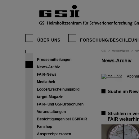
ÜBER UNS
FORSCHUNG/BESCHLEUN
GSI
>
Medien/News
>
Ne
Pressemitteilungen
News-Archiv
News-Archiv
FAIR-News
©
Abonni
Mediathek
Logos/Erscheinungsbild
Suche im New
target-Magazin
FAIR- und GSI-Broschüren
Veranstaltungen
Strahlen in v
FAIR weiterhi
Besichtigungen bei GSI/FAIR
Fanshop
Ansprechpersonen