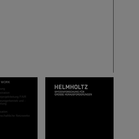
T WORK
hung
stration
projektleitung FAIR
eunigerbetrieb und -
klung
sation
schaftliche Netzwerke