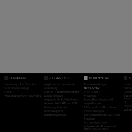
FORSCHUNG
JOBS/KARRIERE
MEDIEN/NEWS
A
Forschung - Ein Überblick
Angebote für Studierende
Pressemitteilungen
Forsc
Beschleunigeranlage
Ausbildung
News-Archiv
Admini
FAIR
Master / Promotionsarbeiten
FAIR-News
Gesamt
Wissenschaftliche Netzwerke
Duales Studium
Mediathek
Beschl
entwic
Angebote für Schüler*innen
Logos/Erscheinungsbild
IT
Arbeiten bei FAIR und GSI
target-Magazin
Organi
Mentoring Hessen
FAIR- und GSI-Broschüren
Wissen
Stellenangebote
Veranstaltungen
Initiativbewerbung
Besichtigungen bei GSI/FAIR
Fanshop
Ansprechpersonen
Aufgaben der Presse- und
Öffentlichkeitsarbeit