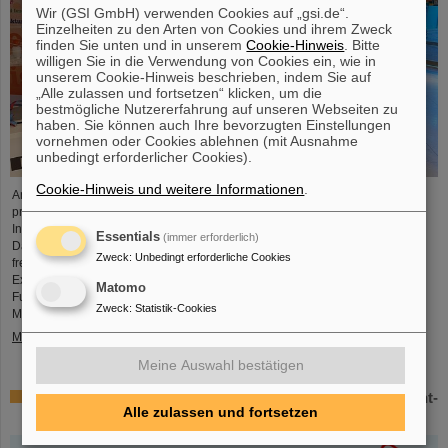
Wir (GSI GmbH) verwenden Cookies auf „gsi.de“.
Einzelheiten zu den Arten von Cookies und ihrem Zweck
finden Sie unten und in unserem
Cookie-Hinweis
. Bitte
willigen Sie in die Verwendung von Cookies ein, wie in
unserem Cookie-Hinweis beschrieben, indem Sie auf
„Alle zulassen und fortsetzen“ klicken, um die
bestmögliche Nutzererfahrung auf unseren Webseiten zu
haben. Sie können auch Ihre bevorzugten Einstellungen
vornehmen oder Cookies ablehnen (mit Ausnahme
unbedingt erforderlicher Cookies).
Cookie-Hinweis und weitere Informationen
.
Anlässlich des Geburtsdatums des chemischen Elements Darmstadtium
präsentierten sich GSI/FAIR vom 7. bis 9. November 2023 mit einem
Informationsstand im Einkaufszentrum Luisencenter im Herzen von
Essentials
(immer erforderlich)
Darmstadt. Die Nachfrage war enorm, der Stand an allen drei Tagen stark
Zweck
:
Unbedingt erforderliche Cookies
frequentiert. Die großen und kleinen Gäste erwarteten zwei Mitmach-
Experimente, mit denen sich der Beschleunigungsprozess und auch die
Matomo
Fusion zweier Elemente zu einem neuen spielerisch erfahren ließen.
Zweck
:
Statistik-Cookies
Mitarbeitende standen...
Mehr »
Meine Auswahl bestätigen
Herausragende GSI- und HI-Jena-Forschung als Highlight-
Alle zulassen und fortsetzen
Artikel im Physics Magazine veröffentlicht