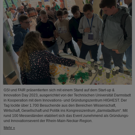
GSI und FAIR präsentierten sich mit einem Stand auf dem Start-up &
Innovation Day 2023, ausgerichtet von der Technischen Universität Darmstadt
in Kooperation mit dem Innovations- und Gründungszentrum HIGHEST. Der
Tag lockte über 1.700 Besuchende aus den Bereichen Wissenschaft,
Wirtschaft, Gesellschaft und Politik ins Kongresszentrum „darmstadtium“. Mit
rund 100 Messeständen etabliert sich das Event zunehmend als Gründungs-
und Innovationsevent der Rhein-Main-Neckar-Region.
Mehr »