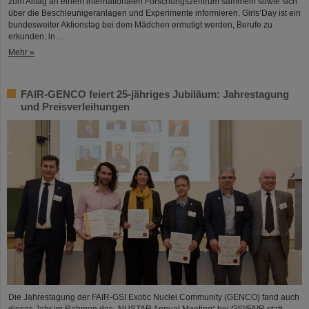
zum Alltag an einem internationalen Forschungszentrum sammeln sowie sich
über die Beschleunigeranlagen und Experimente informieren. Girls’Day ist ein
bundesweiter Aktionstag bei dem Mädchen ermutigt werden, Berufe zu
erkunden, in…
Mehr »
FAIR-GENCO feiert 25-jähriges Jubiläum: Jahrestagung
und Preisverleihungen
Die Jahrestagung der FAIR-GSI Exotic Nuclei Community (GENCO) fand auch
dieses Jahr im Rahmen des „NUSTAR Annual Meeting“ bei GSI/FAIR statt.