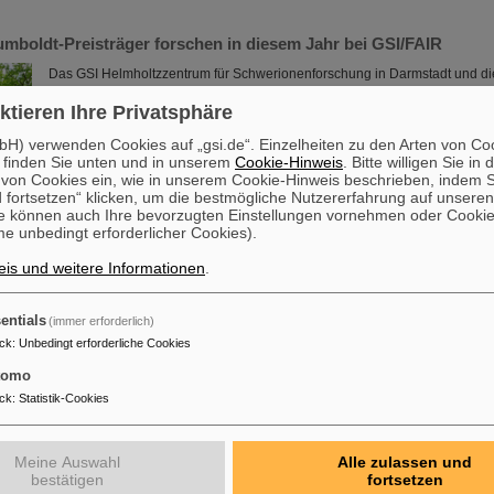
umboldt-Preisträger forschen in diesem Jahr bei GSI/FAIR
Das GSI Helmholtzzentrum für Schwerionenforschung in Darmstadt und di
Beschleunigeranlage FAIR ziehen weiterhin weltweit führende Wissenschaf
ktieren Ihre Privatsphäre
diesem Jahr forschen gleich zwei Träger des renommierten Humboldt-Fo
Standort Darmstadt: Professor Yong-Zhong Qian (University of Minnesota, 
H) verwenden Cookies auf „gsi.de“. Einzelheiten zu den Arten von Co
Ort, Dr. Peter Jacobs (Lawrence Berkeley National Laboratory, USA) wird 
 finden Sie unten und in unserem
Cookie-Hinweis
. Bitte willigen Sie in 
2026 erwartet.
on Cookies ein, wie in unserem Cookie-Hinweis beschrieben, indem Si
Mehr »
 fortsetzen“ klicken, um die bestmögliche Nutzererfahrung auf unsere
e können auch Ihre bevorzugten Einstellungen vornehmen oder Cooki
e unbedingt erforderlicher Cookies).
ert Austausch mit studentischer Raumfahrt-Community
is und weitere Informationen
.
Im Rahmen der BVSR-Konferenz 2026 begrüßte GSI/FAIR vor Kurzem 200
dem Bereich Raumfahrt und Ingenieurwissenschaften auf dem Campus in 
Bundesverband studentischer Raumfahrt e. V. (BVSR) repräsentiert auf na
entials
(immer erforderlich)
Studierendengruppen, die sich an Weltraumprojekten beteiligen. Der Be
ck
:
Unbedingt erforderliche Cookies
Einblicke in aktuelle Forschung und unterstrich die Bedeutung der Nachw
GSI/FAIR.
tomo
Mehr »
ck
:
Statistik-Cookies
die Energiewende – made in Rüsselsheim: Forschende der HSRM
Meine Auswahl
Alle zulassen und
hnologieplattform
bestätigen
fortsetzen