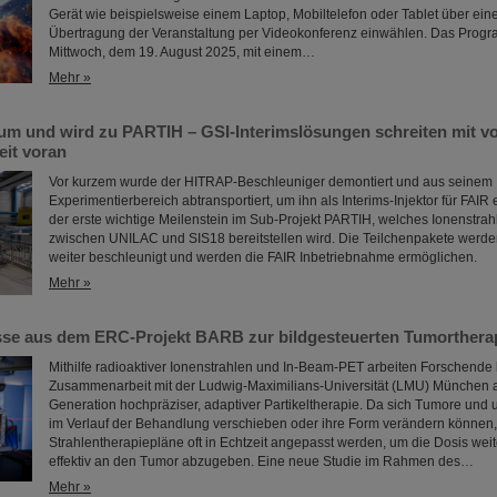
Gerät wie beispielsweise einem Laptop, Mobiltelefon oder Tablet über eine
Übertragung der Veranstaltung per Videokonferenz einwählen. Das Prog
Mittwoch, dem 19. August 2025, mit einem…
Mehr »
um und wird zu PARTIH – GSI-Interimslösungen schreiten mit vo
it voran
Vor kurzem wurde der HITRAP-Beschleuniger demontiert und aus seinem
Experimentierbereich abtransportiert, um ihn als Interims-Injektor für FAIR 
der erste wichtige Meilenstein im Sub-Projekt PARTIH, welches Ionenstrah
zwischen UNILAC und SIS18 bereitstellen wird. Die Teilchenpakete werde
weiter beschleunigt und werden die FAIR Inbetriebnahme ermöglichen.
Mehr »
se aus dem ERC-Projekt BARB zur bildgesteuerten Tumorthera
Mithilfe radioaktiver Ionenstrahlen und In-Beam-PET arbeiten Forschende 
Zusammenarbeit mit der Ludwig-Maximilians-Universität (LMU) München 
Generation hochpräziser, adaptiver Partikeltherapie. Da sich Tumore un
im Verlauf der Behandlung verschieben oder ihre Form verändern können
Strahlentherapiepläne oft in Echtzeit angepasst werden, um die Dosis weit
effektiv an den Tumor abzugeben. Eine neue Studie im Rahmen des…
Mehr »