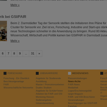
Mehr »
rik bei GSI/FAIR
Beim 2. Darmstädter Tag der Sensorik stellten die Initiatoren ihre Pläne fü
Cluster für Sensorik vor. Ziel ist es, Forschung, Industrie und Start-ups stä
neue Technologien schneller in die Anwendung zu bringen. Rund 80 Akte
Wissenschaft, Wirtschaft und Politik kamen bei GSI/FAIR in Darmstadt zu
Mehr »
6
7
8
9
...
31
»
FORSCHUNG
JOBS/KARRIERE
MEDIEN/NEWS
A
Forschung - Ein Überblick
Angebote für Studierende
Pressemitteilungen
Forsc
Beschleunigeranlage
Ausbildung
News-Archiv
Admini
FAIR
Master / Promotionsarbeiten
FAIR-News
Gesamt
Wissenschaftliche Netzwerke
Duales Studium
Mediathek
Beschl
entwic
Angebote für Schüler*innen
Logos/Erscheinungsbild
IT
Arbeiten bei FAIR und GSI
target-Magazin
Organi
Mentoring Hessen
FAIR- und GSI-Broschüren
Wissen
Stellenangebote
Veranstaltungen
Initiativbewerbung
Besichtigungen bei GSI/FAIR
Fanshop