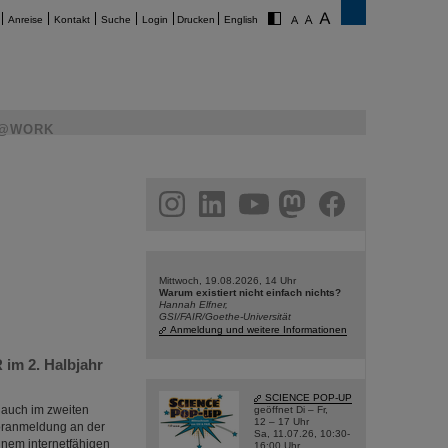
Anreise
Kontakt
Suche
Login
Drucken
English
@WORK
am
linkedin
youtube
helmholtz.social
facebook
Mittwoch, 19.08.2026, 14 Uhr
Warum existiert nicht einfach nichts?
Hannah Elfner,
GSI/FAIR/Goethe-Universität
Anmeldung und weitere Informationen
 im 2. Halbjahr
SCIENCE POP-UP
“ auch im zweiten
geöffnet Di – Fr,
12 – 17 Uhr
Voranmeldung an der
Sa, 11.07.26, 10:30-
inem internetfähigen
16:00 Uhr