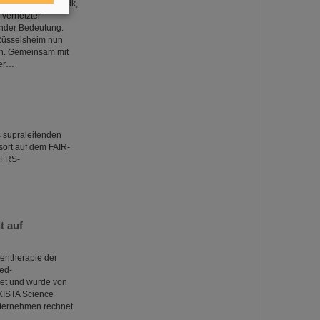
d Mobilitätstechnik,
vernetzter
ender Bedeutung.
Rüsselsheim nun
en. Gemeinsam mit
der…
 supraleitenden
ort auf dem FAIR-
r-FRS-
t auf
lentherapie der
ed-
et und wurde von
 XISTA Science
nternehmen rechnet