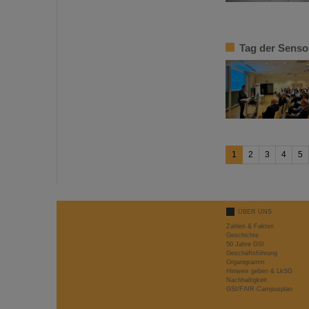
Tag der Senso
1
2
3
4
5
ÜBER UNS
Zahlen & Fakten
Geschichte
50 Jahre GSI
Geschäftsführung
Organigramm
Hinweis geben & LkSG
Nachhaltigkeit
GSI/FAIR-Campusplan