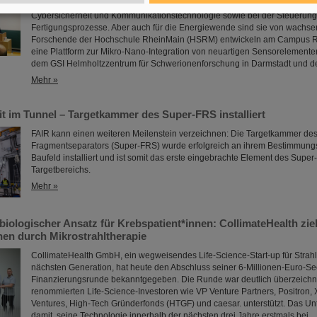
Mikrosysteme sind unverzichtbare Sensor-Komponenten in der Medizin- un
Cybersicherheit und Kommunikationstechnologie sowie bei der Steuerung 
Fertigungsprozesse. Aber auch für die Energiewende sind sie von wachs
Forschende der Hochschule RheinMain (HSRM) entwickeln am Campus 
eine Plattform zur Mikro-Nano-Integration von neuartigen Sensorelement
dem GSI Helmholtzzentrum für Schwerionenforschung in Darmstadt und 
Mehr »
it im Tunnel – Targetkammer des Super-FRS installiert
FAIR kann einen weiteren Meilenstein verzeichnen: Die Targetkammer des
Fragmentseparators (Super-FRS) wurde erfolgreich an ihrem Bestimmungs
Baufeld installiert und ist somit das erste eingebrachte Element des Supe
Targetbereichs.
Mehr »
biologischer Ansatz für Krebspatient*innen: CollimateHealth ziel
en durch Mikrostrahltherapie
CollimateHealth GmbH, ein wegweisendes Life-Science-Start-up für Strah
nächsten Generation, hat heute den Abschluss seiner 6-Millionen-Euro-Se
Finanzierungsrunde bekanntgegeben. Die Runde war deutlich überzeichn
renommierten Life-Science-Investoren wie VP Venture Partners, Positron,
Ventures, High-Tech Gründerfonds (HTGF) und caesar. unterstützt. Das U
damit, seine Technologie innerhalb der nächsten drei Jahre erstmals bei…