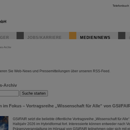
Telefonbuch
IGER
JOBS/KARRIERE
MEDIEN/NEWS
ws-Archiv
instagr
eren Sie Web-News und Pressemitteilungen über unseren RSS-Feed.
s-Archiv
 im Fokus – Vortragsreihe „Wissenschaft für Alle“ von GSI/FAIR
GSI/FAIR setzt die beliebte öffentliche Vortragsreihe „Wissenschaft für Alle
Halbjahr 2026 im Hybridformat fort. Interessierte können entweder nach 
Präsenzveranstaltung im Hörsaal von GSI/FAIR teilnehmen oder sich mit e