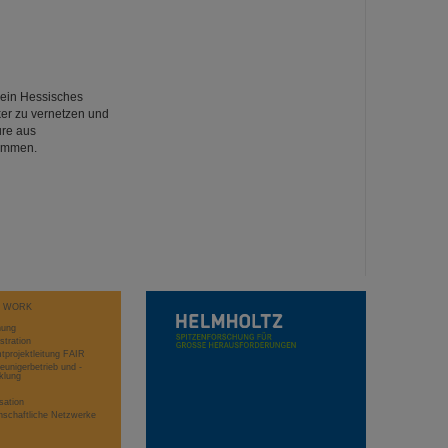
r ein Hessisches
rker zu vernetzen und
ure aus
sammen.
T WORK
hung
stration
projektleitung FAIR
eunigerbetrieb und -
klung
sation
schaftliche Netzwerke