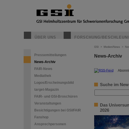
ÜBER UNS
FORSCHUNG/BESCHLEUN
GSI
>
Medien/News
>
Ne
Pressemitteilungen
News-Archiv
News-Archiv
FAIR-News
©
Abonni
Mediathek
Logos/Erscheinungsbild
Suche im New
target-Magazin
FAIR- und GSI-Broschüren
Veranstaltungen
Das Universum
2026
Besichtigungen bei GSI/FAIR
Fanshop
Ansprechpersonen