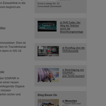
n Einwahllink in die
Ernst-Ludwig-Str. 22
Innenstadt Darmstadt
ramm beginnt am
FAIR-Trailer: Der
Weg der Teilchen
ller
durch die
Beschleunigeranlage
einzusetzen. Dies ist
len im Transferkanal
Rundflug über die
n dann in SIS-18
FAIR-Baustelle
Besichtigung von
pie
GSI/FAIR –
jetzt Termin buchen!
bei GSI/FAIR in
an einer neuen
d umliegende Organe
, müssen
erhin sicher und
Blog Beam On
Menschen
...hinter GSI und