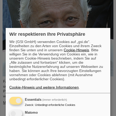
Wir respektieren Ihre Privatsphäre
Wir (GSI GmbH) verwenden Cookies auf „gsi.de“.
Einzelheiten zu den Arten von Cookies und ihrem Zweck
finden Sie unten und in unserem
Cookie-Hinweis
. Bitte
willigen Sie in die Verwendung von Cookies ein, wie in
unserem Cookie-Hinweis beschrieben, indem Sie auf
„Alle zulassen und fortsetzen“ klicken, um die
bestmögliche Nutzererfahrung auf unseren Webseiten zu
haben. Sie können auch Ihre bevorzugten Einstellungen
vornehmen oder Cookies ablehnen (mit Ausnahme
unbedingt erforderlicher Cookies).
FAIR und GSI trauern um einen herausragenden Wissenschaftler
und einen der Wegbereiter für das FAIR-Projekt. Der indische
Cookie-Hinweis und weitere Informationen
.
Physiker Bikash Sinha ist am 11. August im Alter von 78 Jahren
von uns gegangen.
Essentials
(immer erforderlich)
Mehr »
Zweck
:
Unbedingt erforderliche Cookies
Matomo