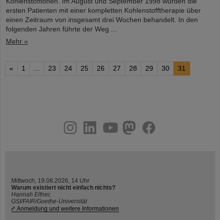
Kohlenstoffionen. Im August und September 1998 wurden die
ersten Patienten mit einer kompletten Kohlenstofftherapie über
einen Zeitraum von insgesamt drei Wochen behandelt. In den
folgenden Jahren führte der Weg ...
Mehr »
«
1
...
23
24
25
26
27
28
29
30
31
instagram
linkedin
youtube
helmholtz.social
facebook
Mittwoch, 19.08.2026, 14 Uhr
Warum existiert nicht einfach nichts?
Hannah Elfner,
GSI/FAIR/Goethe-Universität
Anmeldung und weitere Informationen